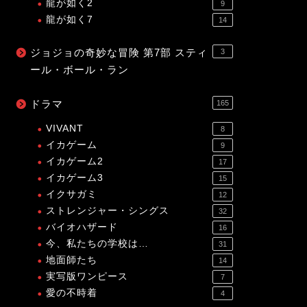
龍が如く2
9
龍が如く7
14
ジョジョの奇妙な冒険 第7部 スティ
3
ール・ボール・ラン
ドラマ
165
VIVANT
8
イカゲーム
9
イカゲーム2
17
イカゲーム3
15
イクサガミ
12
ストレンジャー・シングス
32
バイオハザード
16
今、私たちの学校は…
31
地面師たち
14
実写版ワンピース
7
愛の不時着
4