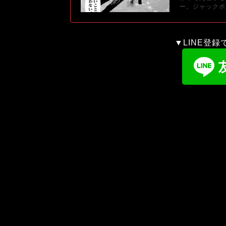
ー。ジャックポ
▼LINE登