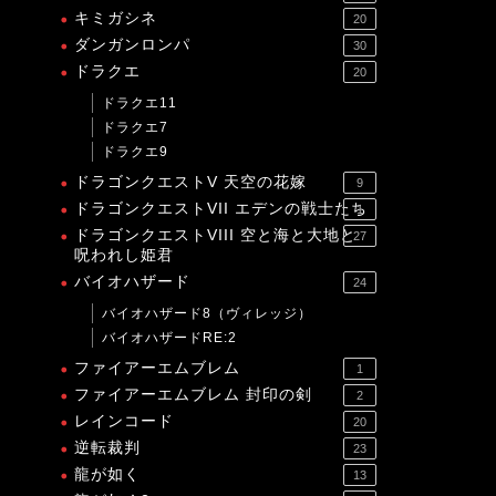
キミガシネ
20
ダンガンロンパ
30
ドラクエ
20
ドラクエ11
ドラクエ7
ドラクエ9
ドラゴンクエストV 天空の花嫁
9
ドラゴンクエストVII エデンの戦士たち
1
ドラゴンクエストVIII 空と海と大地と
27
呪われし姫君
バイオハザード
24
バイオハザード8（ヴィレッジ）
バイオハザードRE:2
ファイアーエムブレム
1
ファイアーエムブレム 封印の剣
2
レインコード
20
逆転裁判
23
龍が如く
13