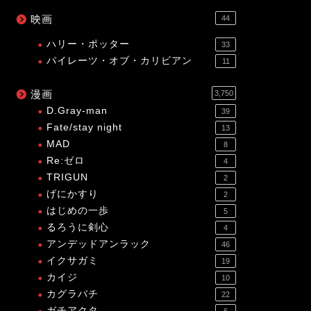
映画
44
ハリー・ポッター
33
パイレーツ・オブ・カリビアン
11
漫画
3,750
D.Gray-man
39
Fate/stay night
13
MAD
8
Re:ゼロ
4
TRIGUN
2
げにかすり
2
はじめの一歩
5
るろうに剣心
4
アンデッドアンラック
46
イクサガミ
19
カイジ
10
カグラバチ
22
ガチアクタ