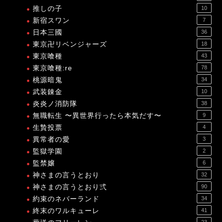
推しの子
10
新宿スワン
7
日本三國
36
東京卍リベンジャーズ
18
東京喰種
43
東京喰種:re
78
桃源暗鬼
34
武装錬金
10
炎炎ノ消防隊
38
無職転生 〜異世界行ったら本気だす〜
9
生贄投票
4
異常者の愛
3
監獄学園
2
監禁嬢
6
神さまの言うとおり
32
神さまの言うとおり弍
90
約束のネバーランド
34
終末のワルキューレ
41