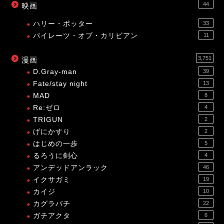
44
映画
ハリー・ポッター
33
パイレーツ・オブ・カリビアン
11
3,751
漫画
D.Gray-man
39
Fate/stay night
13
MAD
8
Re:ゼロ
4
TRIGUN
2
げにかすり
2
はじめの一歩
5
るろうに剣心
4
アンデッドアンラック
46
イクサガミ
19
カイジ
10
カグラバチ
22
ガチアクタ
6