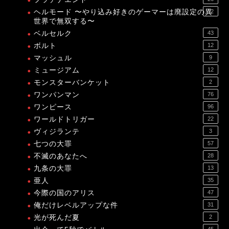
ヘルモード 〜やり込み好きのゲーマーは廃設定の異
12
世界で無双する〜
ベルセルク
43
ボルト
12
マッシュル
9
ミュージアム
12
モンスターバンケット
2
ワンパンマン
76
ワンピース
96
ワールドトリガー
22
ヴィジランテ
3
七つの大罪
57
不滅のあなたへ
28
九条の大罪
13
亜人
35
今際の国のアリス
47
俺だけレベルアップな件
31
光が死んだ夏
2