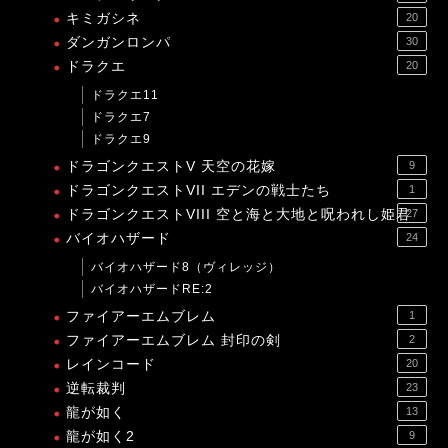
キミガシネ
20
ダンガンロンパ
30
ドラクエ
20
ドラクエ11
ドラクエ7
ドラクエ9
ドラゴンクエストV 天空の花嫁
9
ドラゴンクエストVII エデンの戦士たち
1
ドラゴンクエストVIII 空と海と大地と呪われし姫君
27
バイオハザード
24
バイオハザード8（ヴィレッジ）
バイオハザードRE:2
ファイアーエムブレム
1
ファイアーエムブレム 封印の剣
2
レインコード
20
逆転裁判
23
龍が如く
13
龍が如く2
9