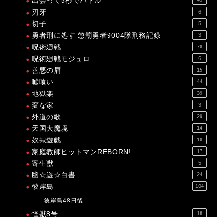
出会って5秒でバトル
45
刃牙
6
切子
5
勇者刑に処す 懲罰勇者9004隊刑務記録
3
呪術廻戦
78
呪術廻戦モジュロ
6
善悪の屑
15
嘘喰い
44
地獄楽
39
変な家
3
外道の歌
29
天国大魔境
14
奴隷遊戯
18
家庭教師ヒットマンREBORN!
17
寄生獣
5
幽☆遊☆白書
24
彼岸島
104
彼岸島48日後
怪獣8号
18