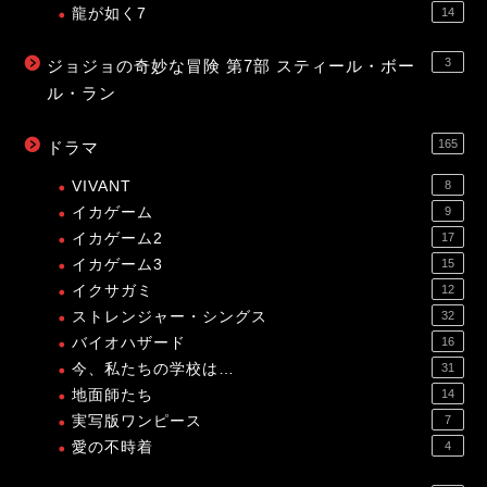
龍が如く7
14
3
ジョジョの奇妙な冒険 第7部 スティール・ボー
ル・ラン
165
ドラマ
VIVANT
8
イカゲーム
9
イカゲーム2
17
イカゲーム3
15
イクサガミ
12
ストレンジャー・シングス
32
バイオハザード
16
今、私たちの学校は…
31
地面師たち
14
実写版ワンピース
7
愛の不時着
4