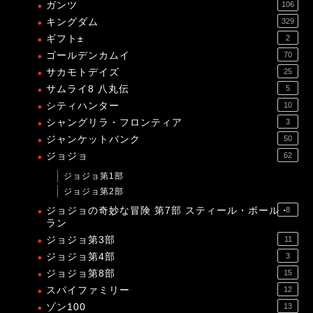
ガンツ
106
キングダム
329
ギフト±
2
ゴールデンカムイ
70
サカモトデイズ
25
サムライ8 八丸伝
5
シティハンター
10
シャングリラ・フロンティア
3
ジャンケットバンク
50
ジョジョ
62
ジョジョ第1部
ジョジョ第2部
ジョジョの奇妙な冒険 第7部 スティール・ボール・
8
ラン
ジョジョ第3部
11
ジョジョ第4部
3
ジョジョ第8部
15
スパイファミリー
12
ゾン100
13