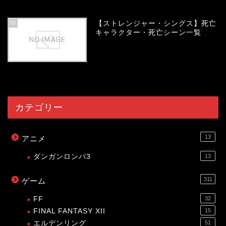
54120
view
10
【ストレンジャー・シングス】死亡
キャラクター・死亡シーン一覧
54054
view
カテゴリー
13
アニメ
ダンガンロンパ3
13
311
ゲーム
FF
32
FINAL FANTASY XII
15
エルデンリング
51