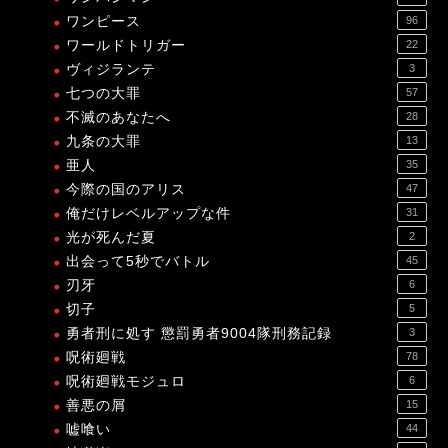
ワンピース
96
ワールドトリガー
22
ヴィジランテ
3
七つの大罪
57
不滅のあなたへ
28
九条の大罪
13
亜人
35
今際の国のアリス
47
俺だけレベルアップな件
31
光が死んだ夏
2
出会って5秒でバトル
45
刃牙
6
切子
5
勇者刑に処す 懲罰勇者9004隊刑務記録
3
呪術廻戦
78
呪術廻戦モジュロ
6
善悪の屑
15
嘘喰い
44