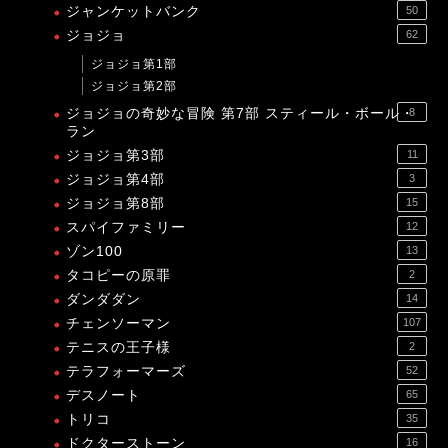
ジャンケットバンク
50
ジョジョ
62
ジョジョ第1部
ジョジョ第2部
ジョジョの奇妙な冒険 第7部 スティール・ボール・
8
ラン
ジョジョ第3部
11
ジョジョ第4部
3
ジョジョ第8部
15
スパイファミリー
12
ゾン100
13
タコピーの原罪
2
ダンダダン
14
チェンソーマン
107
テニスの王子様
2
テラフォーマーズ
52
デスノート
65
トリコ
35
ドクターストーン
16