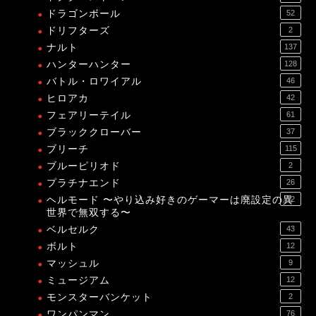
ドラゴンボール
52
ドリフターズ
2
ナルト
137
ハンターハンター
128
バトル・ロワイアル
46
ヒロアカ
42
フェアリーテイル
61
ブラッククローバー
37
ブリーチ
115
ブルーピリオド
2
プラチナエンド
26
ヘルモード 〜やり込み好きのゲーマーは廃設定の異
12
世界で無双する〜
ベルセルク
43
ボルト
12
マッシュル
9
ミュージアム
12
モンスターバンケット
2
ワンパンマン
76