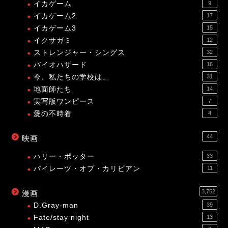
イカゲーム
9
イカゲーム2
17
イカゲーム3
15
イクサガミ
12
ストレンジャー・シングス
32
バイオハザード
16
今、私たちの学校は…
31
地面師たち
14
実写版ワンピース
7
愛の不時着
4
44
映画
ハリー・ポッター
33
パイレーツ・オブ・カリビアン
11
3,752
漫画
D.Gray-man
39
Fate/stay night
13