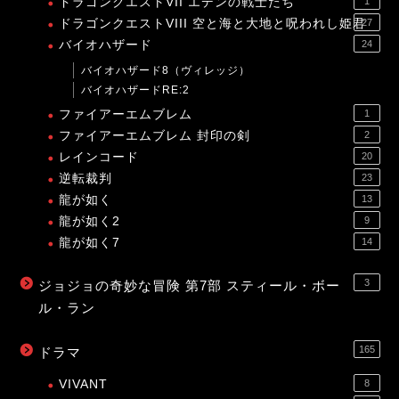
ドラゴンクエストVII エデンの戦士たち
1
ドラゴンクエストVIII 空と海と大地と呪われし姫君
27
バイオハザード
24
バイオハザード8（ヴィレッジ）
バイオハザードRE:2
ファイアーエムブレム
1
ファイアーエムブレム 封印の剣
2
レインコード
20
逆転裁判
23
龍が如く
13
龍が如く2
9
龍が如く7
14
3
ジョジョの奇妙な冒険 第7部 スティール・ボー
ル・ラン
165
ドラマ
VIVANT
8