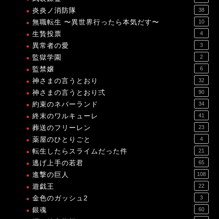
炎炎ノ消防隊
38
無職転生 〜異世界行ったら本気だす〜
10
生贄投票
4
異常者の愛
3
監獄学園
2
監禁嬢
6
神さまの言うとおり
32
神さまの言うとおり弍
90
約束のネバーランド
34
終末のワルキューレ
41
葬送のフリーレン
23
薬屋のひとりごと
4
転生したらスライムだった件
21
逃げ上手の若君
65
進撃の巨人
108
遊戯王
22
金色のガッシュ2
3
銀魂
60