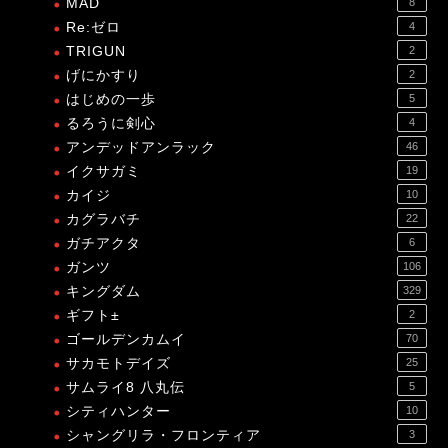
MAD
8
Re:ゼロ
4
TRIGUN
2
げにかすり
2
はじめの一歩
5
るろうに剣心
4
アンデッドアンラック
46
イクサガミ
19
カイジ
10
カグラバチ
22
ガチアクタ
6
ガンツ
106
キングダム
329
ギフト±
2
ゴールデンカムイ
70
サカモトデイズ
25
サムライ8 八丸伝
5
シティハンター
10
シャングリラ・フロンティア
3