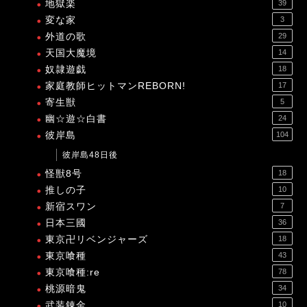
地獄楽
39
変な家
3
外道の歌
29
天国大魔境
14
奴隷遊戯
18
家庭教師ヒットマンREBORN!
17
寄生獣
5
幽☆遊☆白書
24
彼岸島
104
彼岸島48日後
怪獣8号
18
推しの子
10
新宿スワン
7
日本三國
36
東京卍リベンジャーズ
18
東京喰種
43
東京喰種:re
78
桃源暗鬼
34
武装錬金
10