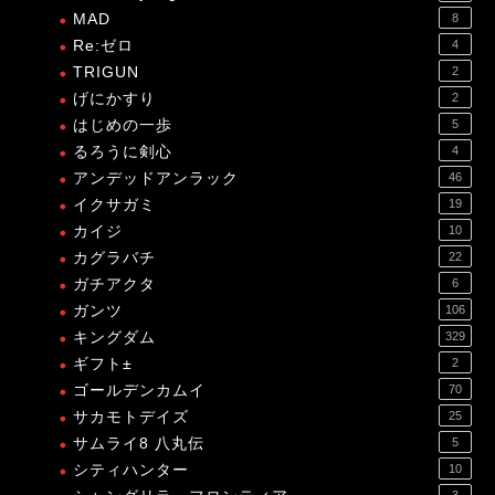
MAD
8
Re:ゼロ
4
TRIGUN
2
げにかすり
2
はじめの一歩
5
るろうに剣心
4
アンデッドアンラック
46
イクサガミ
19
カイジ
10
カグラバチ
22
ガチアクタ
6
ガンツ
106
キングダム
329
ギフト±
2
ゴールデンカムイ
70
サカモトデイズ
25
サムライ8 八丸伝
5
シティハンター
10