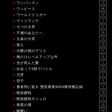
ワンパンマン
76
ワンピース
96
ワールドトリガー
22
ヴィジランテ
3
七つの大罪
57
不滅のあなたへ
28
九条の大罪
13
亜人
35
今際の国のアリス
47
俺だけレベルアップな件
31
光が死んだ夏
2
出会って5秒でバトル
45
刃牙
6
切子
5
勇者刑に処す 懲罰勇者9004隊刑務記録
3
呪術廻戦
78
呪術廻戦モジュロ
6
善悪の屑
15
嘘喰い
44