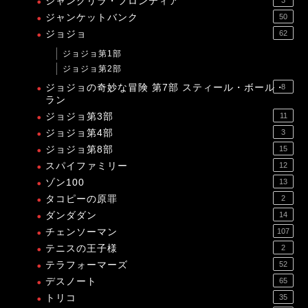
シャングリラ・フロンティア
3
ジャンケットバンク
50
ジョジョ
62
ジョジョ第1部
ジョジョ第2部
ジョジョの奇妙な冒険 第7部 スティール・ボール・
8
ラン
ジョジョ第3部
11
ジョジョ第4部
3
ジョジョ第8部
15
スパイファミリー
12
ゾン100
13
タコピーの原罪
2
ダンダダン
14
チェンソーマン
107
テニスの王子様
2
テラフォーマーズ
52
デスノート
65
トリコ
35