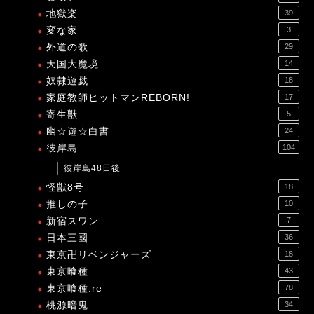
地獄楽
39
変な家
3
外道の歌
29
天国大魔境
14
奴隷遊戯
18
家庭教師ヒットマンREBORN!
17
寄生獣
5
幽☆遊☆白書
24
彼岸島
104
彼岸島48日後
怪獣8号
18
推しの子
10
新宿スワン
7
日本三國
36
東京卍リベンジャーズ
18
東京喰種
43
東京喰種:re
78
桃源暗鬼
34