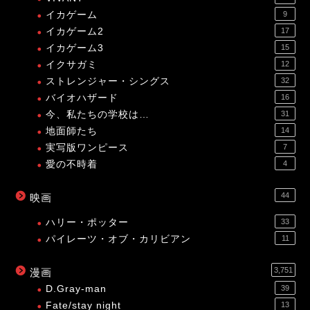
イカゲーム
9
イカゲーム2
17
イカゲーム3
15
イクサガミ
12
ストレンジャー・シングス
32
バイオハザード
16
今、私たちの学校は…
31
地面師たち
14
実写版ワンピース
7
愛の不時着
4
44
映画
ハリー・ポッター
33
パイレーツ・オブ・カリビアン
11
3,751
漫画
D.Gray-man
39
Fate/stay night
13