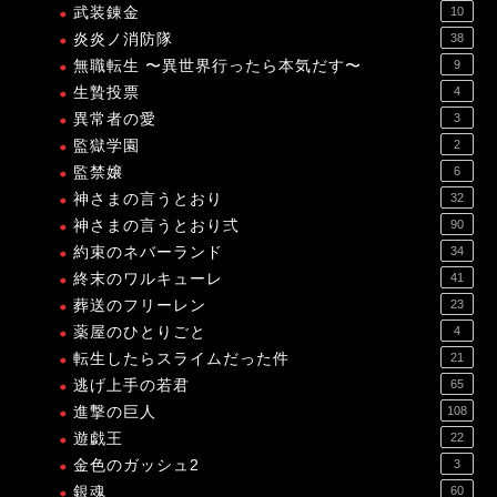
武装錬金
10
炎炎ノ消防隊
38
無職転生 〜異世界行ったら本気だす〜
9
生贄投票
4
異常者の愛
3
監獄学園
2
監禁嬢
6
神さまの言うとおり
32
神さまの言うとおり弍
90
約束のネバーランド
34
終末のワルキューレ
41
葬送のフリーレン
23
薬屋のひとりごと
4
転生したらスライムだった件
21
逃げ上手の若君
65
進撃の巨人
108
遊戯王
22
金色のガッシュ2
3
銀魂
60