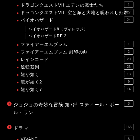
ドラゴンクエストVII エデンの戦士たち
1
ドラゴンクエストVIII 空と海と大地と呪われし姫君
27
バイオハザード
24
バイオハザード8（ヴィレッジ）
バイオハザードRE:2
ファイアーエムブレム
1
ファイアーエムブレム 封印の剣
2
レインコード
20
逆転裁判
23
龍が如く
13
龍が如く2
9
龍が如く7
14
3
ジョジョの奇妙な冒険 第7部 スティール・ボー
ル・ラン
165
ドラマ
VIVANT
8