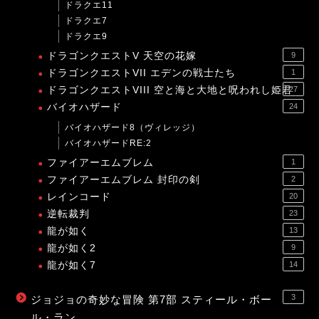
ドラクエ11
ドラクエ7
ドラクエ9
ドラゴンクエストV 天空の花嫁
9
ドラゴンクエストVII エデンの戦士たち
1
ドラゴンクエストVIII 空と海と大地と呪われし姫君
27
バイオハザード
24
バイオハザード8（ヴィレッジ）
バイオハザードRE:2
ファイアーエムブレム
1
ファイアーエムブレム 封印の剣
2
レインコード
20
逆転裁判
23
龍が如く
13
龍が如く2
9
龍が如く7
14
3
ジョジョの奇妙な冒険 第7部 スティール・ボー
ル・ラン