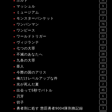
ボルト
マッシュル
9
ミュージアム
12
モンスターバンケット
2
ワンパンマン
76
ワンピース
96
ワールドトリガー
22
ヴィジランテ
3
七つの大罪
57
不滅のあなたへ
28
九条の大罪
13
亜人
35
今際の国のアリス
47
俺だけレベルアップな件
31
光が死んだ夏
2
出会って5秒でバトル
45
刃牙
6
切子
5
勇者刑に処す 懲罰勇者9004隊刑務記録
3