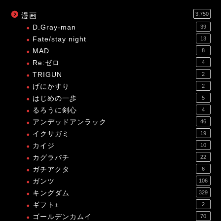
3,750
漫画
D.Gray-man
39
Fate/stay night
13
MAD
8
Re:ゼロ
4
TRIGUN
2
げにかすり
2
はじめの一歩
5
るろうに剣心
4
アンデッドアンラック
46
イクサガミ
19
カイジ
10
カグラバチ
22
ガチアクタ
6
ガンツ
106
キングダム
329
ギフト±
2
ゴールデンカムイ
70