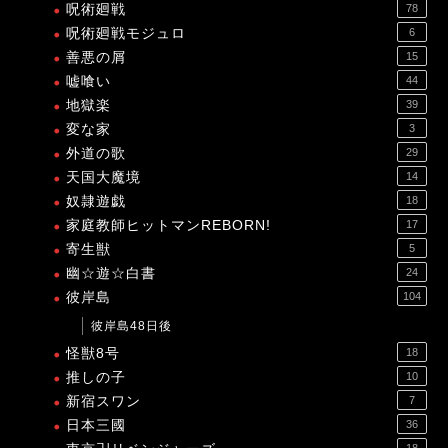
呪術廻戦
78
呪術廻戦モジュロ
6
善悪の屑
15
嘘喰い
44
地獄楽
39
変な家
3
外道の歌
29
天国大魔境
14
奴隷遊戯
18
家庭教師ヒットマンREBORN!
17
寄生獣
5
幽☆遊☆白書
24
彼岸島
104
彼岸島48日後
怪獣8号
18
推しの子
10
新宿スワン
7
日本三國
36
18