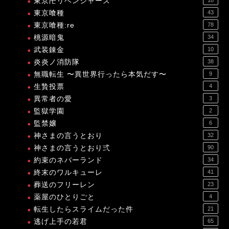
東京卍リベンジャーズ
東京喰種
43
東京喰種:re
78
桃源暗鬼
34
武装錬金
10
炎炎ノ消防隊
38
無職転生 〜異世界行ったら本気だす〜
9
生贄投票
4
異常者の愛
3
監獄学園
2
監禁嬢
6
神さまの言うとおり
32
神さまの言うとおり弍
90
約束のネバーランド
34
終末のワルキューレ
41
葬送のフリーレン
23
薬屋のひとりごと
4
転生したらスライムだった件
21
逃げ上手の若君
65