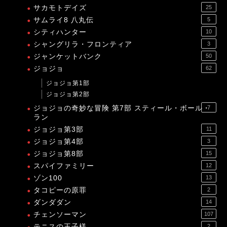
サカモトデイズ
25
サムライ8 八丸伝
5
シティハンター
10
シャングリラ・フロンティア
3
ジャンケットバンク
50
ジョジョ
62
ジョジョ第1部
ジョジョ第2部
ジョジョの奇妙な冒険 第7部 スティール・ボール・
7
ラン
ジョジョ第3部
11
ジョジョ第4部
3
ジョジョ第8部
15
スパイファミリー
12
ゾン100
13
タコピーの原罪
2
ダンダダン
14
チェンソーマン
107
テニスの王子様
2