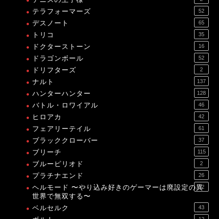
テラフォーマーズ
52
デスノート
65
トリコ
35
ドクターストーン
16
ドラゴンボール
52
ドリフターズ
2
ナルト
137
ハンターハンター
128
バトル・ロワイアル
46
ヒロアカ
42
フェアリーテイル
61
ブラッククローバー
37
ブリーチ
115
ブルーピリオド
2
プラチナエンド
26
ヘルモード 〜やり込み好きのゲーマーは廃設定の異
12
世界で無双する〜
ベルセルク
43
12