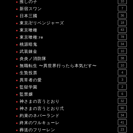
推しの子
10
新宿スワン
7
日本三國
36
東京卍リベンジャーズ
18
東京喰種
43
東京喰種:re
78
桃源暗鬼
34
武装錬金
10
炎炎ノ消防隊
38
無職転生 〜異世界行ったら本気だす〜
10
生贄投票
4
異常者の愛
3
監獄学園
2
監禁嬢
6
神さまの言うとおり
32
神さまの言うとおり弍
90
約束のネバーランド
34
終末のワルキューレ
41
葬送のフリーレン
23