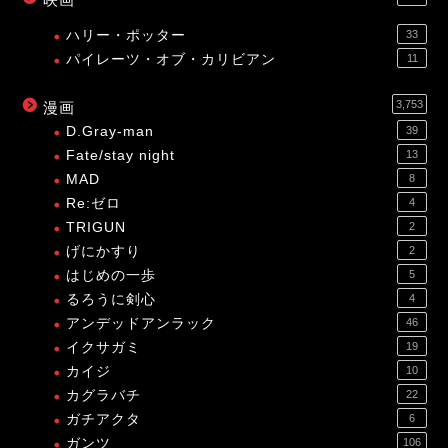
ハリー・ポッター
33
パイレーツ・オブ・カリビアン
11
3,753
漫画
D.Gray-man
39
Fate/stay night
13
MAD
8
Re:ゼロ
4
TRIGUN
2
げにかすり
2
はじめの一歩
5
るろうに剣心
4
アンデッドアンラック
46
イクサガミ
19
カイジ
10
カグラバチ
22
ガチアクタ
6
ガンツ
106