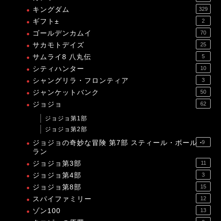
キングダム
329
ギフト±
2
ゴールデンカムイ
70
サカモトデイズ
25
サムライ8 八丸伝
5
シティハンター
10
シャングリラ・フロンティア
3
ジャンケットバンク
50
ジョジョ
62
ジョジョ第1部
ジョジョ第2部
ジョジョの奇妙な冒険 第7部 スティール・ボール・
9
ラン
ジョジョ第3部
11
ジョジョ第4部
3
ジョジョ第8部
15
スパイファミリー
12
ゾン100
13