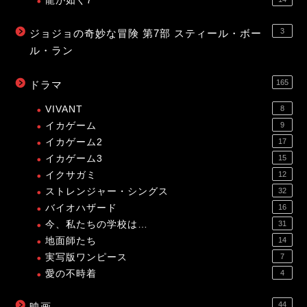
龍が如く7
3
ジョジョの奇妙な冒険 第7部 スティール・ボー
ル・ラン
165
ドラマ
VIVANT
8
イカゲーム
9
イカゲーム2
17
イカゲーム3
15
イクサガミ
12
ストレンジャー・シングス
32
バイオハザード
16
今、私たちの学校は…
31
地面師たち
14
実写版ワンピース
7
愛の不時着
4
44
映画