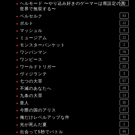
ヘルモード 〜やり込み好きのゲーマーは廃設定の異
12
世界で無双する〜
ベルセルク
43
ボルト
12
マッシュル
9
ミュージアム
12
モンスターバンケット
2
ワンパンマン
76
ワンピース
96
ワールドトリガー
22
ヴィジランテ
3
七つの大罪
57
不滅のあなたへ
28
九条の大罪
13
亜人
35
今際の国のアリス
47
俺だけレベルアップな件
31
光が死んだ夏
2
出会って5秒でバトル
45