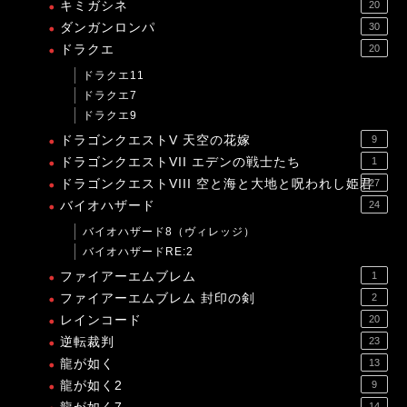
キミガシネ
20
ダンガンロンパ
30
ドラクエ
20
ドラクエ11
ドラクエ7
ドラクエ9
ドラゴンクエストV 天空の花嫁
9
ドラゴンクエストVII エデンの戦士たち
1
ドラゴンクエストVIII 空と海と大地と呪われし姫君
27
バイオハザード
24
バイオハザード8（ヴィレッジ）
バイオハザードRE:2
ファイアーエムブレム
1
ファイアーエムブレム 封印の剣
2
レインコード
20
逆転裁判
23
龍が如く
13
龍が如く2
9
14