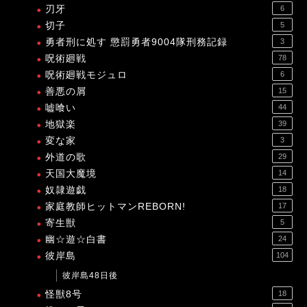
刃牙
6
切子
5
勇者刑に処す 懲罰勇者9004隊刑務記録
3
呪術廻戦
78
呪術廻戦モジュロ
6
善悪の屑
15
嘘喰い
44
地獄楽
39
変な家
3
外道の歌
29
天国大魔境
14
奴隷遊戯
18
家庭教師ヒットマンREBORN!
17
寄生獣
5
幽☆遊☆白書
24
彼岸島
104
彼岸島48日後
怪獣8号
18