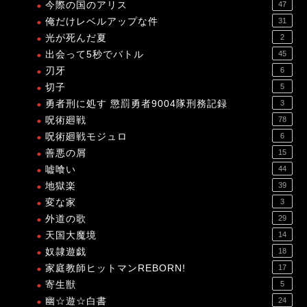
今際の国のアリス
47
俺だけレベルアップな件
31
光が死んだ夏
2
出会って5秒でバトル
45
刃牙
6
切子
5
勇者刑に処す 懲罰勇者9004隊刑務記録
3
呪術廻戦
78
呪術廻戦モジュロ
6
善悪の屑
15
嘘喰い
44
地獄楽
39
変な家
3
外道の歌
29
天国大魔境
14
奴隷遊戯
18
家庭教師ヒットマンREBORN!
17
寄生獣
5
幽☆遊☆白書
24