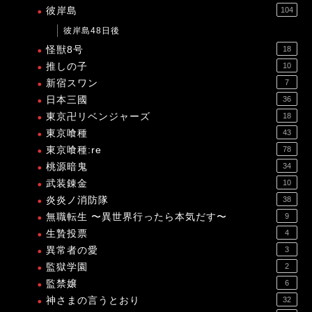
彼岸島
104
彼岸島48日後
怪獣8号
18
推しの子
10
新宿スワン
7
日本三國
36
東京卍リベンジャーズ
18
東京喰種
43
東京喰種:re
78
桃源暗鬼
34
武装錬金
10
炎炎ノ消防隊
38
無職転生 〜異世界行ったら本気だす〜
9
生贄投票
4
異常者の愛
3
監獄学園
2
監禁嬢
6
神さまの言うとおり
32