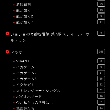
逆転裁判
23
龍が如く
13
龍が如く2
9
龍が如く7
14
3
ジョジョの奇妙な冒険 第7部 スティール・ボー
ル・ラン
165
ドラマ
VIVANT
8
イカゲーム
9
イカゲーム2
17
イカゲーム3
15
イクサガミ
12
ストレンジャー・シングス
32
バイオハザード
16
今、私たちの学校は…
31
地面師たち
14