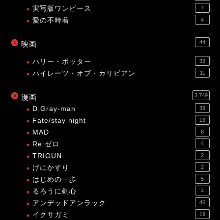
実写版ワンピース
7
愛の不時着
4
44
映画
ハリー・ポッター
33
パイレーツ・オブ・カリビアン
11
3,749
漫画
D.Gray-man
39
Fate/stay night
13
MAD
8
Re:ゼロ
4
TRIGUN
2
げにかすり
2
はじめの一歩
5
るろうに剣心
4
アンデッドアンラック
46
イクサガミ
19