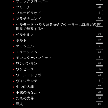
ブラッククローバー
37
ブリーチ
115
ブルーピリオド
2
プラチナエンド
26
ヘルモード 〜やり込み好きのゲーマーは廃設定の異
12
世界で無双する〜
ベルセルク
43
ボルト
12
マッシュル
9
ミュージアム
12
モンスターバンケット
2
ワンパンマン
76
ワンピース
96
ワールドトリガー
22
ヴィジランテ
3
七つの大罪
57
不滅のあなたへ
28
九条の大罪
13
亜人
35