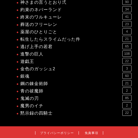
神さまの言うとおり弍
90
約束のネバーランド
34
終末のワルキューレ
41
葬送のフリーレン
23
薬屋のひとりごと
4
転生したらスライムだった件
21
逃げ上手の若君
65
進撃の巨人
108
遊戯王
22
金色のガッシュ2
3
銀魂
60
鋼の錬金術師
21
青の祓魔師
2
鬼滅の刃
85
魔男のイチ
2
黙示録の四騎士
22
プライバシーポリシー
免責事項