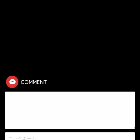
HOME
漫画
七つの大罪
【七つの大罪】リュドシエルの死亡シーン
COMMENT