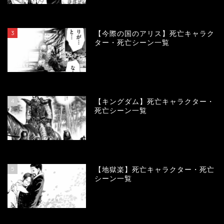
104032
view
3
【今際の国のアリス】死亡キャラク
ター・死亡シーン一覧
100865
view
4
【キングダム】死亡キャラクター・
死亡シーン一覧
89575
view
5
【地獄楽】死亡キャラクター・死亡
シーン一覧
78334
view