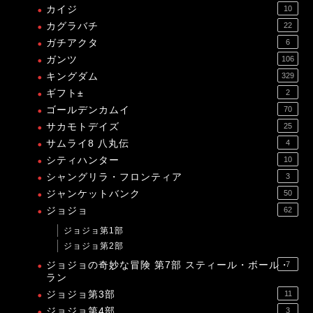
カイジ
10
カグラバチ
22
ガチアクタ
6
ガンツ
106
キングダム
329
ギフト±
2
ゴールデンカムイ
70
サカモトデイズ
25
サムライ8 八丸伝
4
シティハンター
10
シャングリラ・フロンティア
3
ジャンケットバンク
50
ジョジョ
62
ジョジョ第1部
ジョジョ第2部
ジョジョの奇妙な冒険 第7部 スティール・ボール・
7
ラン
ジョジョ第3部
11
ジョジョ第4部
3