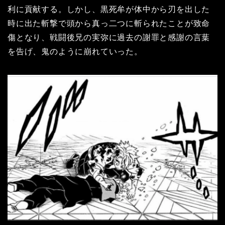
利に貢献する。しかし、黒死牟が体中から刃を出した
時に出た斬撃で頭から真っ二つに斬られたことが致命
傷となり、戦闘後兄の実弥に過去の謝罪と感謝の言葉
を告げ、鬼のように崩れていった。