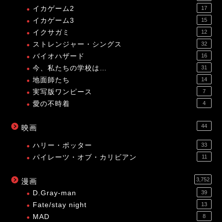
イカゲーム2
17
イカゲーム3
15
イクサガミ
12
ストレンジャー・シングス
32
バイオハザード
16
今、私たちの学校は…
31
地面師たち
14
実写版ワンピース
7
愛の不時着
4
44
映画
ハリー・ポッター
33
パイレーツ・オブ・カリビアン
11
3,752
漫画
D.Gray-man
39
Fate/stay night
13
MAD
8