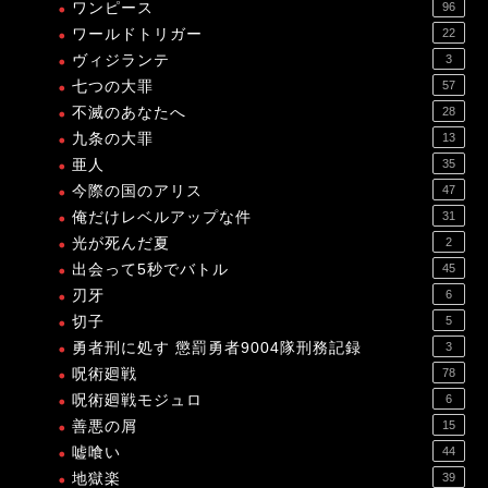
ワンピース
96
ワールドトリガー
22
ヴィジランテ
3
七つの大罪
57
不滅のあなたへ
28
九条の大罪
13
亜人
35
今際の国のアリス
47
俺だけレベルアップな件
31
光が死んだ夏
2
出会って5秒でバトル
45
刃牙
6
切子
5
勇者刑に処す 懲罰勇者9004隊刑務記録
3
呪術廻戦
78
呪術廻戦モジュロ
6
善悪の屑
15
嘘喰い
44
地獄楽
39