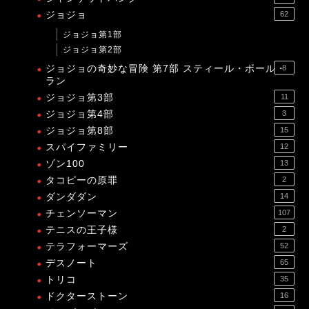
ジョジョ
62
ジョジョ第1部
ジョジョ第2部
ジョジョの奇妙な冒険 第7部 スティール・ボール・
8
ラン
ジョジョ第3部
11
ジョジョ第4部
3
ジョジョ第8部
15
スパイファミリー
12
ゾン100
13
タコピーの原罪
2
ダンダダン
14
チェンソーマン
107
テニスの王子様
2
テラフォーマーズ
52
デスノート
65
トリコ
35
ドクターストーン
16