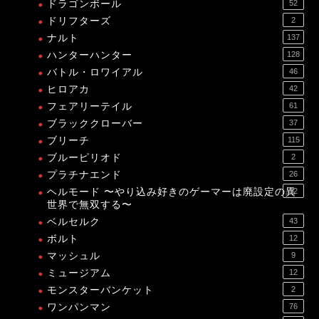
ドラゴンボール
52
ドリフターズ
2
ナルト
137
ハンターハンター
128
バトル・ロワイアル
46
ヒロアカ
42
フェアリーテイル
61
ブラッククローバー
37
ブリーチ
115
ブルーピリオド
2
プラチナエンド
26
ヘルモード 〜やり込み好きのゲーマーは廃設定の異
12
世界で無双する〜
ベルセルク
43
ボルト
12
マッシュル
9
ミュージアム
12
モンスターバンケット
2
ワンパンマン
76