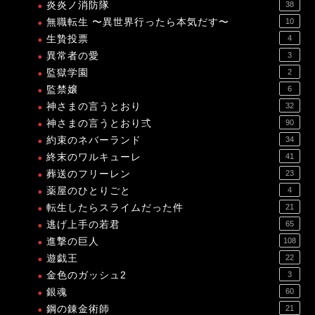
炎炎ノ消防隊
38
無職転生 〜異世界行ったら本気だす〜
10
生贄投票
4
異常者の愛
3
監獄学園
2
監禁嬢
6
神さまの言うとおり
32
神さまの言うとおり弍
90
約束のネバーランド
34
終末のワルキューレ
41
葬送のフリーレン
23
薬屋のひとりごと
4
転生したらスライムだった件
21
逃げ上手の若君
65
進撃の巨人
108
遊戯王
22
金色のガッシュ2
3
銀魂
60
鋼の錬金術師
21