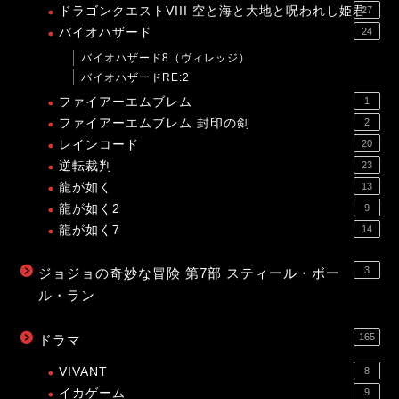
ドラゴンクエストVIII 空と海と大地と呪われし姫君
27
バイオハザード
24
バイオハザード8（ヴィレッジ）
バイオハザードRE:2
ファイアーエムブレム
1
ファイアーエムブレム 封印の剣
2
レインコード
20
逆転裁判
23
龍が如く
13
龍が如く2
9
龍が如く7
14
3
ジョジョの奇妙な冒険 第7部 スティール・ボー
ル・ラン
165
ドラマ
VIVANT
8
イカゲーム
9