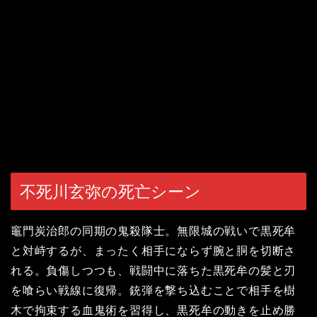
不死川玄弥の死亡シーン
竈門炭治郎の同期の鬼殺隊士。無限城の戦いで
黒死牟
と対峙するが、まったく相手にならず腕と胴を切断さ
れる。負傷しつつも、戦闘中に落ちた黒死牟の髪と刃
を喰らい戦線に復帰。銃弾を撃ち込むことで相手を樹
木で拘束する血鬼術を習得し、黒死牟の動きを止め勝