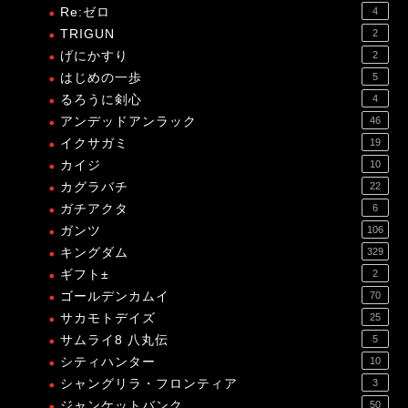
Re:ゼロ
4
TRIGUN
2
げにかすり
2
はじめの一歩
5
るろうに剣心
4
アンデッドアンラック
46
イクサガミ
19
カイジ
10
カグラバチ
22
ガチアクタ
6
ガンツ
106
キングダム
329
ギフト±
2
ゴールデンカムイ
70
サカモトデイズ
25
サムライ8 八丸伝
5
シティハンター
10
シャングリラ・フロンティア
3
ジャンケットバンク
50