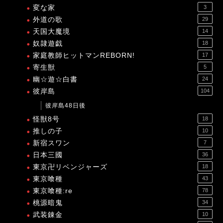
変な家
3
外道の歌
29
天国大魔境
14
奴隷遊戯
18
家庭教師ヒットマンREBORN!
17
寄生獣
5
幽☆遊☆白書
24
彼岸島
104
彼岸島48日後
怪獣8号
18
推しの子
10
新宿スワン
7
日本三國
36
東京卍リベンジャーズ
18
東京喰種
43
東京喰種:re
78
桃源暗鬼
34
武装錬金
10