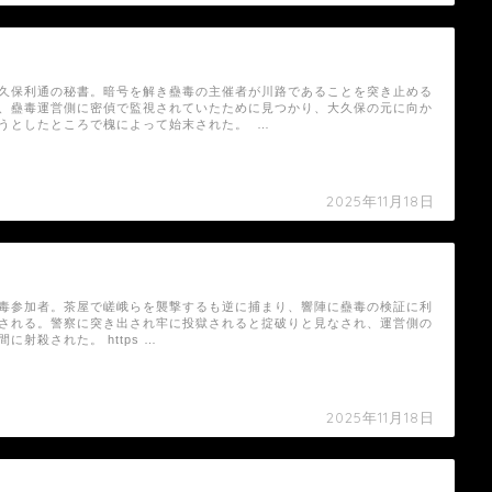
永瀬心平の死亡シーン
久保利通の秘書。暗号を解き蠱毒の主催者が川路であることを突き止める
、蠱毒運営側に密偵で監視されていたために見つかり、大久保の元に向か
うとしたところで槐によって始末された。 …
2025年11月18日
赤山宋適（ドラマ）の死亡シーン
毒参加者。茶屋で嵯峨らを襲撃するも逆に捕まり、響陣に蠱毒の検証に利
される。警察に突き出され牢に投獄されると掟破りと見なされ、運営側の
間に射殺された。 https …
2025年11月18日
池内鉄貫の死亡シーン