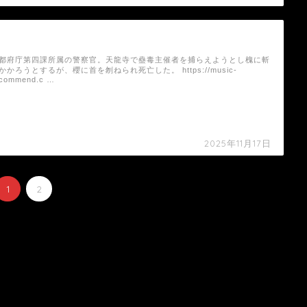
安藤神兵衛（ドラマ）の死亡シーン
都府庁第四課所属の警察官。天龍寺で蠱毒主催者を捕らえようとし槐に斬
かかろうとするが、櫻に首を刎ねられ死亡した。 https://music-
ecommend.c …
2025年11月17日
1
2