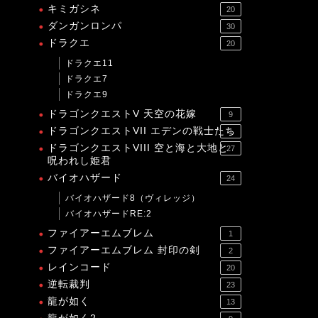
キミガシネ
20
ダンガンロンパ
30
ドラクエ
20
ドラクエ11
ドラクエ7
ドラクエ9
ドラゴンクエストV 天空の花嫁
9
ドラゴンクエストVII エデンの戦士たち
1
ドラゴンクエストVIII 空と海と大地と
27
呪われし姫君
バイオハザード
24
バイオハザード8（ヴィレッジ）
バイオハザードRE:2
ファイアーエムブレム
1
ファイアーエムブレム 封印の剣
2
レインコード
20
逆転裁判
23
龍が如く
13