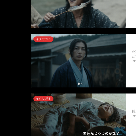
イクサガミ
公
と
r
イクサガミ
孤
r