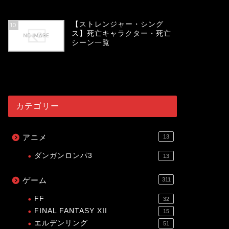
54011
view
【ストレンジャー・シング
10
ス】死亡キャラクター・死亡
シーン一覧
53991
view
カテゴリー
アニメ
13
ダンガンロンパ3
13
ゲーム
311
FF
32
FINAL FANTASY XII
15
エルデンリング
51