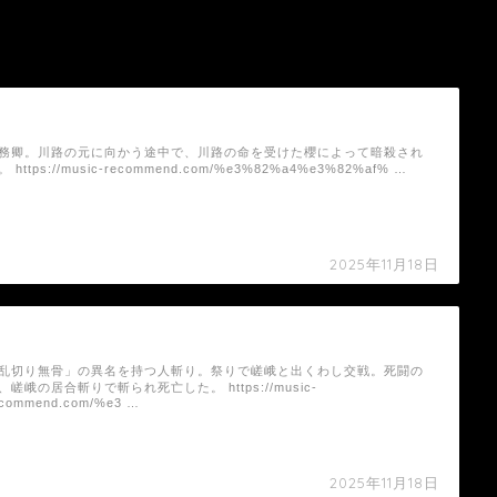
大久保利通（ドラマ）の死亡シーン
務卿。川路の元に向かう途中で、川路の命を受けた櫻によって暗殺され
。 https://music-recommend.com/%e3%82%a4%e3%82%af% …
2025年11月18日
貫地谷無骨（ドラマ）の死亡シーン
乱切り無骨」の異名を持つ人斬り。祭りで嵯峨と出くわし交戦。死闘の
、嵯峨の居合斬りで斬られ死亡した。 https://music-
ecommend.com/%e3 …
2025年11月18日