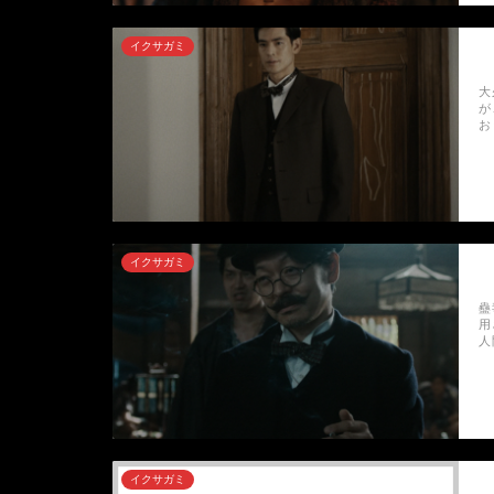
イクサガミ
大
が
お
イクサガミ
蠱
用
人
イクサガミ