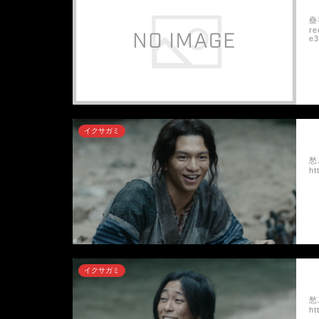
蠱
r
e
イクサガミ
愁
h
イクサガミ
愁
h