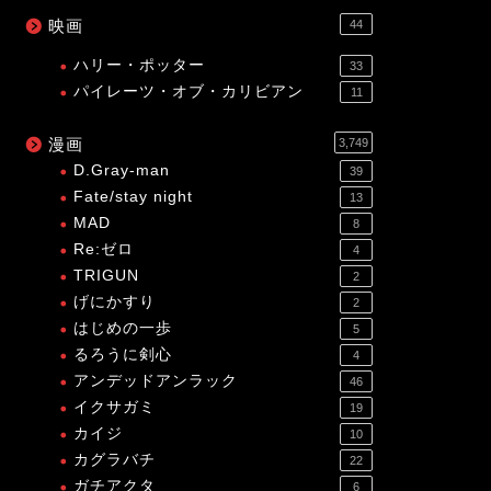
映画
44
ハリー・ポッター
33
パイレーツ・オブ・カリビアン
11
漫画
3,749
D.Gray-man
39
Fate/stay night
13
MAD
8
Re:ゼロ
4
TRIGUN
2
げにかすり
2
はじめの一歩
5
るろうに剣心
4
アンデッドアンラック
46
イクサガミ
19
カイジ
10
カグラバチ
22
ガチアクタ
6