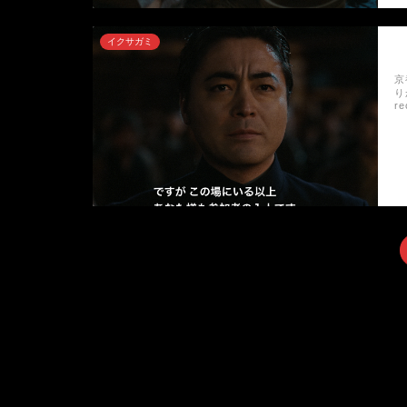
イクサガミ
京
り
r