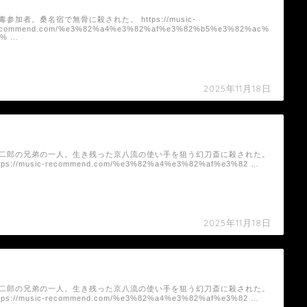
毒参加者。桑名宿で無骨に殺された。 https://music-
ecommend.com/%e3%82%a4%e3%82%af%e3%82%b5%e3%82%ac%
3% …
2025年11月18日
烏丸七弥（ドラマ）の死亡シーン
二郎の兄弟の一人。生き残った京八流の使い手を狙う幻刀斎に殺された。
ttps://music-recommend.com/%e3%82%a4%e3%82%af%e3%82 …
2025年11月18日
壬生風五郎（ドラマ）の死亡シーン
二郎の兄弟の一人。生き残った京八流の使い手を狙う幻刀斎に殺された。
ttps://music-recommend.com/%e3%82%a4%e3%82%af%e3%82 …