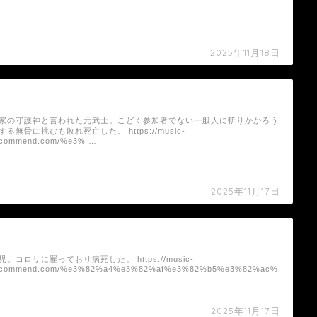
2025年11月18日
菊臣右京（ドラマ）の死亡シーン
家の守護神と言われた元武士。こどく参加者でない一般人に斬りかかろう
する無骨に挑むも敗れ死亡した。 https://music-
ecommend.com/%e3% …
2025年11月17日
小太郎の死亡シーン
児。コロリに罹っており病死した。 https://music-
ecommend.com/%e3%82%a4%e3%82%af%e3%82%b5%e3%82%ac%
…
2025年11月17日