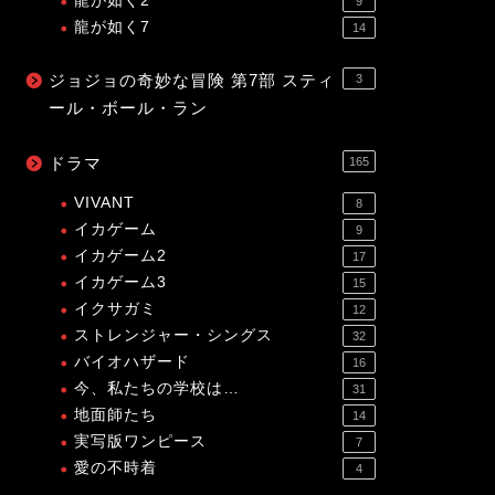
龍が如く2
9
龍が如く7
14
ジョジョの奇妙な冒険 第7部 スティ
3
ール・ボール・ラン
ドラマ
165
VIVANT
8
イカゲーム
9
イカゲーム2
17
イカゲーム3
15
イクサガミ
12
ストレンジャー・シングス
32
バイオハザード
16
今、私たちの学校は…
31
地面師たち
14
実写版ワンピース
7
愛の不時着
4