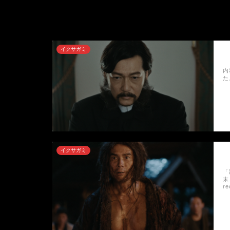
イクサガミ
内
た
イクサガミ
「
末
r