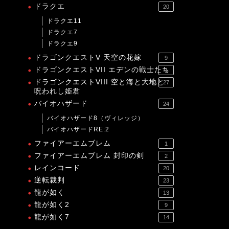
ドラクエ
20
ドラクエ11
ドラクエ7
ドラクエ9
ドラゴンクエストV 天空の花嫁
9
ドラゴンクエストVII エデンの戦士たち
1
ドラゴンクエストVIII 空と海と大地と
27
呪われし姫君
バイオハザード
24
バイオハザード8（ヴィレッジ）
バイオハザードRE:2
ファイアーエムブレム
1
ファイアーエムブレム 封印の剣
2
レインコード
20
逆転裁判
23
龍が如く
13
龍が如く2
9
龍が如く7
14