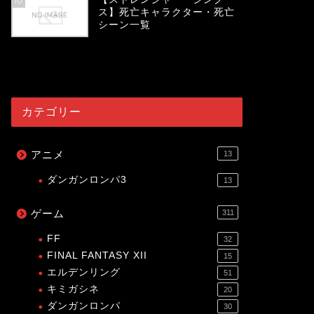
10
ス】死亡キャラクター・死亡
シーン一覧
54075
view
カテゴリー
アニメ
13
ダンガンロンパ3
13
ゲーム
311
FF
32
FINAL FANTASY XII
15
エルデンリング
51
キミガシネ
20
ダンガンロンパ
30