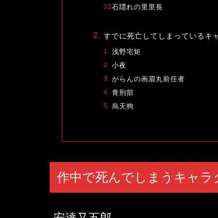
石隠れの里里長
すでに死亡してしまっているキ
浅野宅矩
小夜
がらんの画眉丸前任者
青刑部
烏天狗
作中で死んでしまうキャラ
安達又五郎