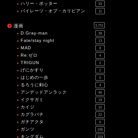
ハリー・ポッター
33
パイレーツ・オブ・カリビアン
11
漫画
3,751
D.Gray-man
39
Fate/stay night
13
MAD
8
Re:ゼロ
4
TRIGUN
2
げにかすり
2
はじめの一歩
5
るろうに剣心
4
アンデッドアンラック
46
イクサガミ
19
カイジ
10
カグラバチ
22
ガチアクタ
6
ガンツ
106
キングダム
329