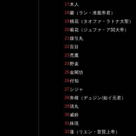
木人
蘭（ラン・准胝帝君）
桃花（タオファ・ラトナ大聖）
菊花（ジュファ・ア閦大帝）
煤引丸
百目
禿鷹
野衾
金閣坊
付知
シジャ
朱槿（ヂュジン/如イ元君）
清丸
威鈴
殊現
蓮（リエン・普賢上帝）