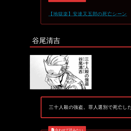
【地獄楽】安達又五郎の死亡シーン
谷尾清吉
三十人殺の強盗。罪人選別で死亡し
合わせて読みたい