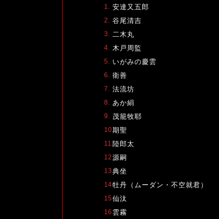
安達又五郎
谷尾清吉
二木丸
木戸周監
いがみの慶雲
衛善
法流坊
あか絹
茂籠牧耶
期聖
陸郎太
源嗣
典坐
牡丹（ムーダン・不空就君）
仙汰
雲霧