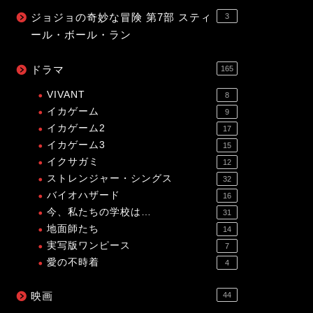
ジョジョの奇妙な冒険 第7部 スティ
3
ール・ボール・ラン
ドラマ
165
VIVANT
8
イカゲーム
9
イカゲーム2
17
イカゲーム3
15
イクサガミ
12
ストレンジャー・シングス
32
バイオハザード
16
今、私たちの学校は…
31
地面師たち
14
実写版ワンピース
7
愛の不時着
4
映画
44