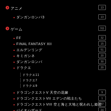
13
アニメ
ダンガンロンパ3
13
311
ゲーム
FF
32
FINAL FANTASY XII
15
エルデンリング
51
キミガシネ
20
ダンガンロンパ
30
ドラクエ
20
ドラクエ11
ドラクエ7
ドラクエ9
ドラゴンクエストV 天空の花嫁
9
ドラゴンクエストVII エデンの戦士たち
1
ドラゴンクエストVIII 空と海と大地と呪われし姫君
27
バイオハザード
24