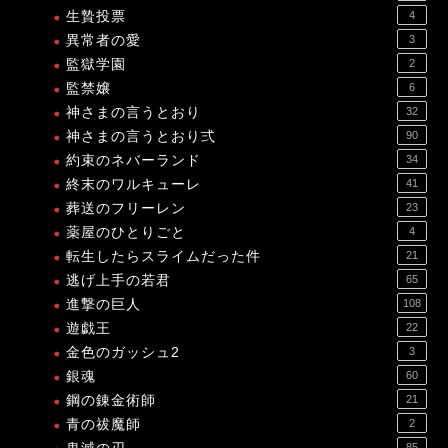
生贄投票
4
異常者の愛
3
監獄学園
2
監禁嬢
6
神さまの言うとおり
32
神さまの言うとおり弍
90
約束のネバーランド
34
終末のワルキューレ
41
葬送のフリーレン
23
薬屋のひとりごと
4
転生したらスライムだった件
21
逃げ上手の若君
65
進撃の巨人
108
遊戯王
22
金色のガッシュ2
3
銀魂
60
鋼の錬金術師
21
青の祓魔師
2
85