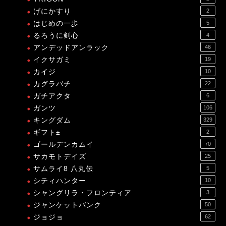
げにかすり
2
はじめの一歩
5
るろうに剣心
4
アンデッドアンラック
46
イクサガミ
19
カイジ
10
カグラバチ
22
ガチアクタ
6
ガンツ
106
キングダム
329
ギフト±
2
ゴールデンカムイ
70
サカモトデイズ
25
サムライ8 八丸伝
5
シティハンター
10
シャングリラ・フロンティア
3
ジャンケットバンク
50
ジョジョ
62