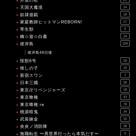
外道の歌
天国大魔境
14
奴隷遊戯
18
家庭教師ヒットマンREBORN!
17
寄生獣
5
幽☆遊☆白書
24
彼岸島
104
彼岸島48日後
怪獣8号
18
推しの子
10
新宿スワン
7
日本三國
36
東京卍リベンジャーズ
18
東京喰種
43
東京喰種:re
78
桃源暗鬼
34
武装錬金
10
炎炎ノ消防隊
38
無職転生 〜異世界行ったら本気だす〜
9