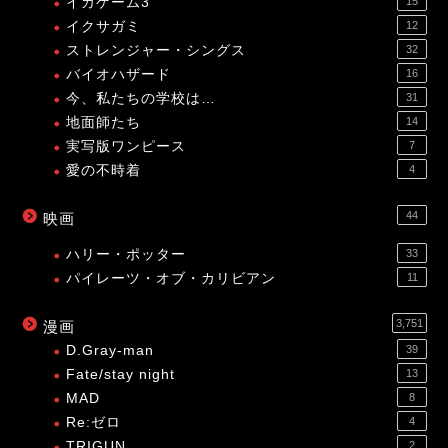
イカゲーム3
15
イクサガミ
12
ストレンジャー・シングス
32
バイオハザード
16
今、私たちの学校は…
31
地面師たち
14
実写版ワンピース
7
愛の不時着
4
44
映画
ハリー・ポッター
33
パイレーツ・オブ・カリビアン
11
3,751
漫画
D.Gray-man
39
Fate/stay night
13
MAD
8
Re:ゼロ
4
TRIGUN
2