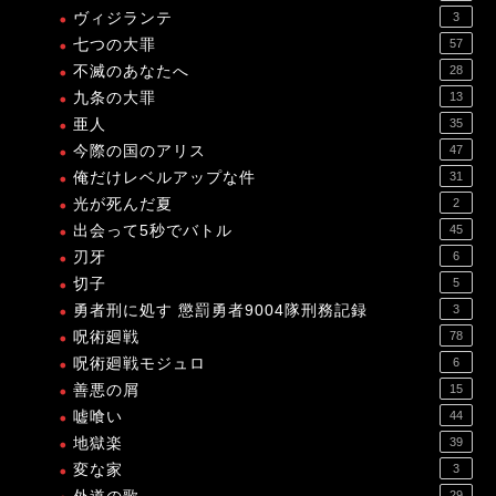
ヴィジランテ
3
七つの大罪
57
不滅のあなたへ
28
九条の大罪
13
亜人
35
今際の国のアリス
47
俺だけレベルアップな件
31
光が死んだ夏
2
出会って5秒でバトル
45
刃牙
6
切子
5
勇者刑に処す 懲罰勇者9004隊刑務記録
3
呪術廻戦
78
呪術廻戦モジュロ
6
善悪の屑
15
嘘喰い
44
地獄楽
39
変な家
3
29