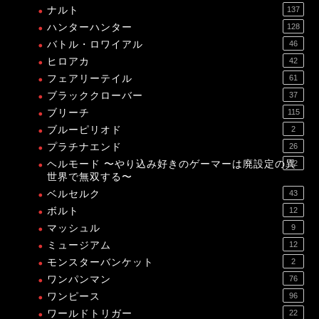
ナルト
137
ハンターハンター
128
バトル・ロワイアル
46
ヒロアカ
42
フェアリーテイル
61
ブラッククローバー
37
ブリーチ
115
ブルーピリオド
2
プラチナエンド
26
ヘルモード 〜やり込み好きのゲーマーは廃設定の異
12
世界で無双する〜
ベルセルク
43
ボルト
12
マッシュル
9
ミュージアム
12
モンスターバンケット
2
ワンパンマン
76
ワンピース
96
ワールドトリガー
22