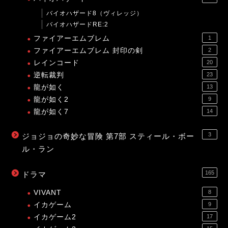
バイオハザード8（ヴィレッジ）
バイオハザードRE:2
ファイアーエムブレム
1
ファイアーエムブレム 封印の剣
2
レインコード
20
逆転裁判
23
龍が如く
13
龍が如く2
9
龍が如く7
14
3
ジョジョの奇妙な冒険 第7部 スティール・ボー
ル・ラン
165
ドラマ
VIVANT
8
イカゲーム
9
イカゲーム2
17