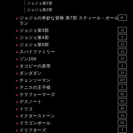
ジョジョ第1部
ジョジョ第2部
ジョジョの奇妙な冒険 第7部 スティール・ボール・
8
ラン
ジョジョ第3部
11
ジョジョ第4部
3
ジョジョ第8部
15
スパイファミリー
12
ゾン100
13
タコピーの原罪
2
ダンダダン
14
チェンソーマン
107
テニスの王子様
2
テラフォーマーズ
52
デスノート
65
トリコ
35
ドクターストーン
16
ドラゴンボール
52
ドリフターズ
2