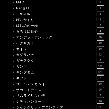
MAD
8
Re:ゼロ
4
TRIGUN
2
げにかすり
2
はじめの一歩
5
るろうに剣心
4
アンデッドアンラック
46
イクサガミ
19
カイジ
10
カグラバチ
22
ガチアクタ
6
ガンツ
106
キングダム
329
ギフト±
2
ゴールデンカムイ
70
サカモトデイズ
25
サムライ8 八丸伝
5
シティハンター
10
シャングリラ・フロンティア
3