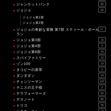
ジャンケットバンク
50
ジョジョ
62
ジョジョ第1部
ジョジョ第2部
ジョジョの奇妙な冒険 第7部 スティール・ボール・
7
ラン
ジョジョ第3部
11
ジョジョ第4部
3
ジョジョ第8部
15
スパイファミリー
12
ゾン100
13
タコピーの原罪
2
ダンダダン
14
チェンソーマン
107
テニスの王子様
2
テラフォーマーズ
52
デスノート
65
トリコ
35
16