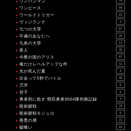
ワンパンマン
76
ワンピース
96
ワールドトリガー
22
ヴィジランテ
3
七つの大罪
57
不滅のあなたへ
28
九条の大罪
13
亜人
35
今際の国のアリス
47
俺だけレベルアップな件
31
光が死んだ夏
2
出会って5秒でバトル
45
刃牙
6
切子
5
勇者刑に処す 懲罰勇者9004隊刑務記録
3
呪術廻戦
78
呪術廻戦モジュロ
6
善悪の屑
15
嘘喰い
44