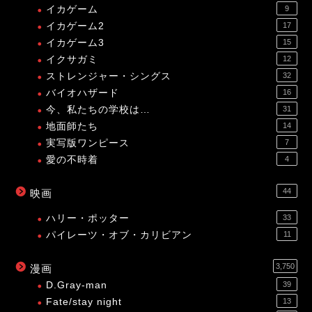
イカゲーム
9
イカゲーム2
17
イカゲーム3
15
イクサガミ
12
ストレンジャー・シングス
32
バイオハザード
16
今、私たちの学校は…
31
地面師たち
14
実写版ワンピース
7
愛の不時着
4
44
映画
ハリー・ポッター
33
パイレーツ・オブ・カリビアン
11
3,750
漫画
D.Gray-man
39
Fate/stay night
13