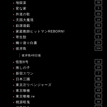
地獄楽
39
変な家
3
外道の歌
29
天国大魔境
14
奴隷遊戯
18
家庭教師ヒットマンREBORN!
17
寄生獣
5
幽☆遊☆白書
24
彼岸島
104
彼岸島48日後
怪獣8号
18
推しの子
10
新宿スワン
7
日本三國
36
東京卍リベンジャーズ
18
東京喰種
43
東京喰種:re
78
桃源暗鬼
34