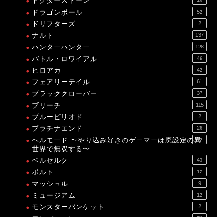
ドクターストーン
ドラゴンボール
52
ドリフターズ
2
ナルト
137
ハンターハンター
128
バトル・ロワイアル
46
ヒロアカ
42
フェアリーテイル
61
ブラッククローバー
37
ブリーチ
115
ブルーピリオド
2
プラチナエンド
26
ヘルモード 〜やり込み好きのゲーマーは廃設定の異
12
世界で無双する〜
ベルセルク
43
ボルト
12
マッシュル
9
ミュージアム
12
モンスターバンケット
2