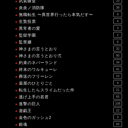
武装錬金
10
炎炎ノ消防隊
38
無職転生 〜異世界行ったら本気だす〜
9
生贄投票
4
異常者の愛
3
監獄学園
2
監禁嬢
6
神さまの言うとおり
32
神さまの言うとおり弍
90
約束のネバーランド
34
終末のワルキューレ
41
葬送のフリーレン
23
薬屋のひとりごと
4
転生したらスライムだった件
21
逃げ上手の若君
65
進撃の巨人
108
遊戯王
22
金色のガッシュ2
3
銀魂
60