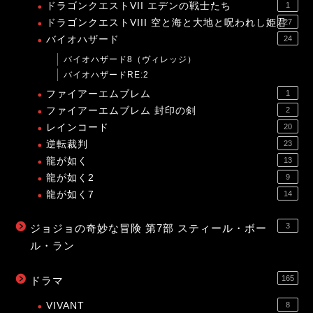
ドラゴンクエストVII エデンの戦士たち
1
ドラゴンクエストVIII 空と海と大地と呪われし姫君
27
バイオハザード
24
バイオハザード8（ヴィレッジ）
バイオハザードRE:2
ファイアーエムブレム
1
ファイアーエムブレム 封印の剣
2
レインコード
20
逆転裁判
23
龍が如く
13
龍が如く2
9
龍が如く7
14
3
ジョジョの奇妙な冒険 第7部 スティール・ボー
ル・ラン
165
ドラマ
VIVANT
8