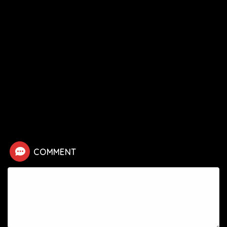
HOME
ドラマ
イカゲーム3
【イカゲーム3】死亡キャラクター・死亡シーン一覧
COMMENT