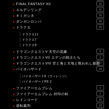
FINAL FANTASY XII
15
エルデンリング
51
キミガシネ
20
ダンガンロンパ
30
ドラクエ
20
ドラクエ11
ドラクエ7
ドラクエ9
ドラゴンクエストV 天空の花嫁
9
ドラゴンクエストVII エデンの戦士たち
1
ドラゴンクエストVIII 空と海と大地と呪われし姫君
27
バイオハザード
24
バイオハザード8（ヴィレッジ）
バイオハザードRE:2
ファイアーエムブレム
1
ファイアーエムブレム 封印の剣
2
レインコード
20
逆転裁判
23