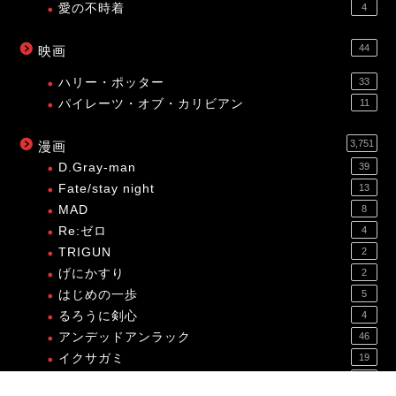
愛の不時着
4
44
映画
ハリー・ポッター
33
パイレーツ・オブ・カリビアン
11
3,751
漫画
D.Gray-man
39
Fate/stay night
13
MAD
8
Re:ゼロ
4
TRIGUN
2
げにかすり
2
はじめの一歩
5
るろうに剣心
4
アンデッドアンラック
46
イクサガミ
19
カイジ
10
プライバシーポリシー
免責事項