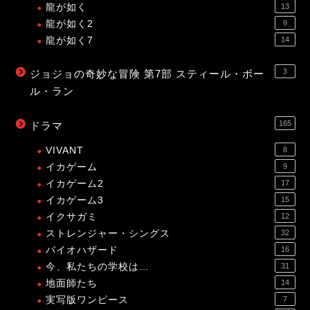
龍が如く
13
龍が如く2
9
龍が如く7
14
3
ジョジョの奇妙な冒険 第7部 スティール・ボー
ル・ラン
165
ドラマ
VIVANT
8
イカゲーム
9
イカゲーム2
17
イカゲーム3
15
イクサガミ
12
ストレンジャー・シングス
32
バイオハザード
16
今、私たちの学校は…
31
地面師たち
14
実写版ワンピース
7