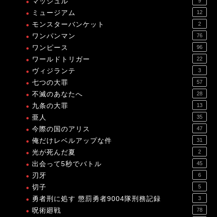
マッシュル
9
ミュージアム
12
モンスターバンケット
2
ワンパンマン
76
ワンピース
96
ワールドトリガー
22
ヴィジランテ
3
七つの大罪
57
不滅のあなたへ
28
九条の大罪
13
亜人
35
今際の国のアリス
47
俺だけレベルアップな件
31
光が死んだ夏
2
出会って5秒でバトル
45
刃牙
6
切子
5
勇者刑に処す 懲罰勇者9004隊刑務記録
3
呪術廻戦
78