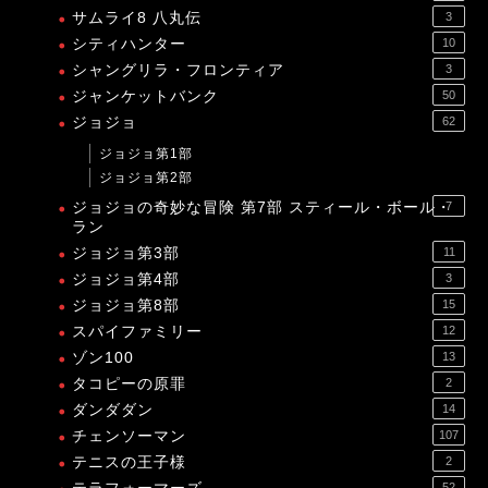
サムライ8 八丸伝
3
シティハンター
10
シャングリラ・フロンティア
3
ジャンケットバンク
50
ジョジョ
62
ジョジョ第1部
ジョジョ第2部
ジョジョの奇妙な冒険 第7部 スティール・ボール・
7
ラン
ジョジョ第3部
11
ジョジョ第4部
3
ジョジョ第8部
15
スパイファミリー
12
ゾン100
13
タコピーの原罪
2
ダンダダン
14
チェンソーマン
107
テニスの王子様
2
52