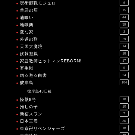
呪術廻戦モジュロ
6
善悪の屑
15
嘘喰い
44
地獄楽
39
変な家
3
外道の歌
29
天国大魔境
14
奴隷遊戯
18
家庭教師ヒットマンREBORN!
17
寄生獣
5
幽☆遊☆白書
24
彼岸島
104
彼岸島48日後
怪獣8号
18
推しの子
10
新宿スワン
7
日本三國
36
東京卍リベンジャーズ
18