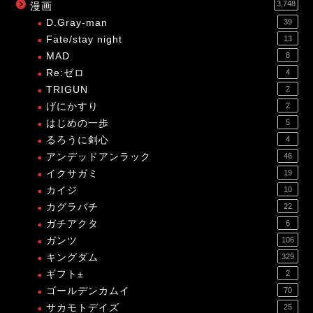
3,748
漫画
D.Gray-man
39
Fate/stay night
13
MAD
8
Re:ゼロ
4
TRIGUN
2
げにかすり
2
はじめの一歩
5
るろうに剣心
4
アンデッドアンラック
46
イクサガミ
19
カイジ
10
カグラバチ
22
ガチアクタ
6
ガンツ
106
キングダム
329
ギフト±
2
ゴールデンカムイ
70
サカモトデイズ
25