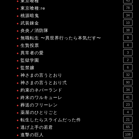
東京喰種
43
東京喰種:re
78
桃源暗鬼
34
武装錬金
10
炎炎ノ消防隊
38
無職転生 〜異世界行ったら本気だす〜
9
生贄投票
4
異常者の愛
3
監獄学園
2
監禁嬢
6
神さまの言うとおり
32
神さまの言うとおり弍
90
約束のネバーランド
34
終末のワルキューレ
41
葬送のフリーレン
23
薬屋のひとりごと
4
転生したらスライムだった件
21
逃げ上手の若君
65
進撃の巨人
108