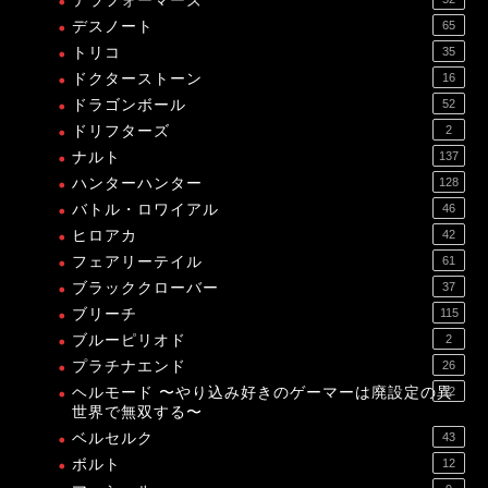
テラフォーマーズ
デスノート
65
トリコ
35
ドクターストーン
16
ドラゴンボール
52
ドリフターズ
2
ナルト
137
ハンターハンター
128
バトル・ロワイアル
46
ヒロアカ
42
フェアリーテイル
61
ブラッククローバー
37
ブリーチ
115
ブルーピリオド
2
プラチナエンド
26
ヘルモード 〜やり込み好きのゲーマーは廃設定の異
12
世界で無双する〜
ベルセルク
43
ボルト
12