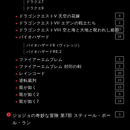
ドラクエ7
ドラクエ9
ドラゴンクエストV 天空の花嫁
9
ドラゴンクエストVII エデンの戦士たち
1
ドラゴンクエストVIII 空と海と大地と呪われし姫君
27
バイオハザード
24
バイオハザード8（ヴィレッジ）
バイオハザードRE:2
ファイアーエムブレム
1
ファイアーエムブレム 封印の剣
2
レインコード
20
逆転裁判
23
龍が如く
13
龍が如く2
9
龍が如く7
14
3
ジョジョの奇妙な冒険 第7部 スティール・ボー
ル・ラン