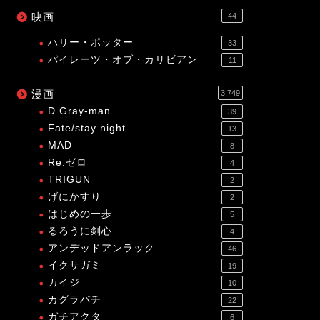
映画
44
ハリー・ポッター
33
パイレーツ・オブ・カリビアン
11
漫画
3,749
D.Gray-man
39
Fate/stay night
13
MAD
8
Re:ゼロ
4
TRIGUN
2
げにかすり
2
はじめの一歩
5
るろうに剣心
4
アンデッドアンラック
46
イクサガミ
19
カイジ
10
カグラバチ
22
ガチアクタ
6