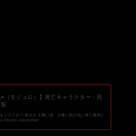
戦≡（モジュロ）】死亡キャラクター・死
一覧
キャラクター 虎之介 人喰い虎。人喰い鮫討伐に来た真剣に
//music-recommen...