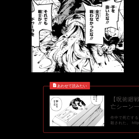
【呪術廻
亡シーン
作中で死亡する
殺された。 https: