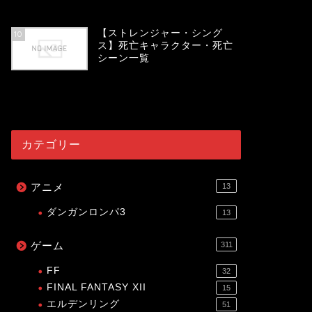
54021
view
【ストレンジャー・シング
10
ス】死亡キャラクター・死亡
シーン一覧
53992
view
カテゴリー
アニメ
13
ダンガンロンパ3
13
ゲーム
311
FF
32
FINAL FANTASY XII
15
エルデンリング
51