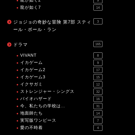
龍が如く2
9
龍が如く7
14
ジョジョの奇妙な冒険 第7部 スティ
3
ール・ボール・ラン
ドラマ
165
VIVANT
8
イカゲーム
9
イカゲーム2
17
イカゲーム3
15
イクサガミ
12
ストレンジャー・シングス
32
バイオハザード
16
今、私たちの学校は…
31
地面師たち
14
実写版ワンピース
7
愛の不時着
4