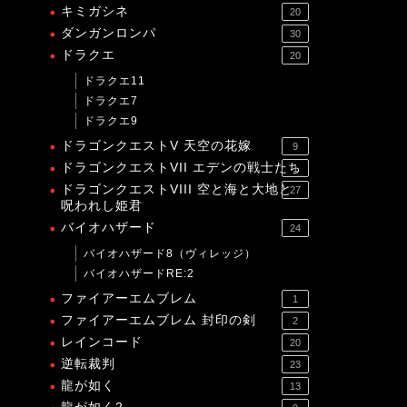
キミガシネ
20
ダンガンロンパ
30
ドラクエ
20
ドラクエ11
ドラクエ7
ドラクエ9
ドラゴンクエストV 天空の花嫁
9
ドラゴンクエストVII エデンの戦士たち
1
ドラゴンクエストVIII 空と海と大地と
27
呪われし姫君
バイオハザード
24
バイオハザード8（ヴィレッジ）
バイオハザードRE:2
ファイアーエムブレム
1
ファイアーエムブレム 封印の剣
2
レインコード
20
逆転裁判
23
龍が如く
13