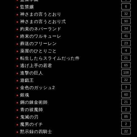
監禁嬢
6
神さまの言うとおり
32
神さまの言うとおり弍
90
約束のネバーランド
34
終末のワルキューレ
41
葬送のフリーレン
23
薬屋のひとりごと
4
転生したらスライムだった件
21
逃げ上手の若君
65
進撃の巨人
108
遊戯王
22
金色のガッシュ2
3
銀魂
60
鋼の錬金術師
21
青の祓魔師
2
鬼滅の刃
85
魔男のイチ
2
黙示録の四騎士
22