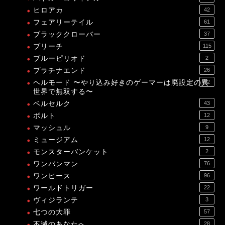
ヒロアカ
42
フェアリーテイル
61
ブラッククローバー
37
ブリーチ
115
ブルーピリオド
2
プラチナエンド
26
ヘルモード 〜やり込み好きのゲーマーは廃設定の異
12
世界で無双する〜
ベルセルク
43
ボルト
12
マッシュル
9
ミュージアム
12
モンスターバンケット
2
ワンパンマン
76
ワンピース
96
ワールドトリガー
22
ヴィジランテ
3
七つの大罪
57
不滅のあなたへ
28