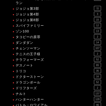
ラン
ジョジョ第3部
11
ジョジョ第4部
3
ジョジョ第8部
15
スパイファミリー
12
ゾン100
13
タコピーの原罪
2
ダンダダン
14
チェンソーマン
107
テニスの王子様
2
テラフォーマーズ
52
デスノート
65
トリコ
35
ドクターストーン
16
ドラゴンボール
52
ドリフターズ
2
ナルト
137
ハンターハンター
128
バトル・ロワイアル
46