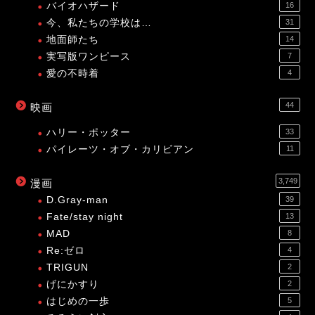
バイオハザード
16
今、私たちの学校は…
31
地面師たち
14
実写版ワンピース
7
愛の不時着
4
44
映画
ハリー・ポッター
33
パイレーツ・オブ・カリビアン
11
3,749
漫画
D.Gray-man
39
Fate/stay night
13
MAD
8
Re:ゼロ
4
TRIGUN
2
げにかすり
2
はじめの一歩
5