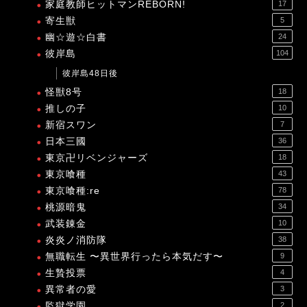
家庭教師ヒットマンREBORN!
17
寄生獣
5
幽☆遊☆白書
24
彼岸島
104
彼岸島48日後
怪獣8号
18
推しの子
10
新宿スワン
7
日本三國
36
東京卍リベンジャーズ
18
東京喰種
43
東京喰種:re
78
桃源暗鬼
34
武装錬金
10
炎炎ノ消防隊
38
無職転生 〜異世界行ったら本気だす〜
9
生贄投票
4
異常者の愛
3
監獄学園
2