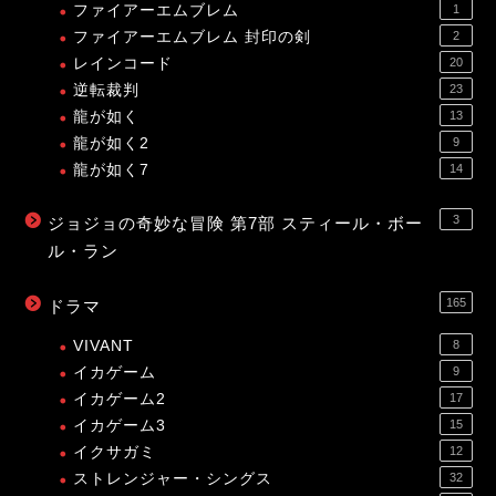
ファイアーエムブレム
1
ファイアーエムブレム 封印の剣
2
レインコード
20
逆転裁判
23
龍が如く
13
龍が如く2
9
龍が如く7
14
3
ジョジョの奇妙な冒険 第7部 スティール・ボー
ル・ラン
165
ドラマ
VIVANT
8
イカゲーム
9
イカゲーム2
17
イカゲーム3
15
イクサガミ
12
ストレンジャー・シングス
32