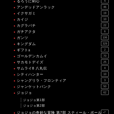
るろうに剣心
4
アンデッドアンラック
46
イクサガミ
19
カイジ
10
カグラバチ
22
ガチアクタ
6
ガンツ
106
キングダム
329
ギフト±
2
ゴールデンカムイ
70
サカモトデイズ
25
サムライ8 八丸伝
4
シティハンター
10
シャングリラ・フロンティア
3
ジャンケットバンク
50
ジョジョ
62
ジョジョ第1部
ジョジョ第2部
ジョジョの奇妙な冒険 第7部 スティール・ボール・
7