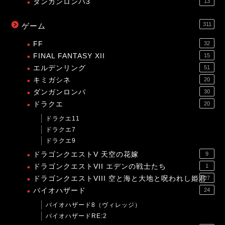
ダンガンロンパ3
13
311
ゲーム
FF
32
FINAL FANTASY XII
15
エルデンリング
51
キミガシネ
20
ダンガンロンパ
30
ドラクエ
20
ドラクエ11
ドラクエ7
ドラクエ9
ドラゴンクエストV 天空の花嫁
9
ドラゴンクエストVII エデンの戦士たち
1
ドラゴンクエストVIII 空と海と大地と呪われし姫君
27
バイオハザード
24
バイオハザード8（ヴィレッジ）
バイオハザードRE:2