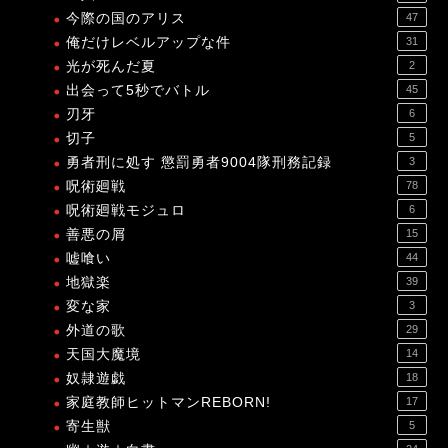
今際の国のアリス
47
俺だけレベルアップな件
31
光が死んだ夏
2
出会って5秒でバトル
45
刃牙
6
切子
5
勇者刑に処す 懲罰勇者9004隊刑務記録
3
呪術廻戦
78
呪術廻戦モジュロ
6
善悪の屑
15
嘘喰い
44
地獄楽
39
変な家
3
外道の歌
29
天国大魔境
14
奴隷遊戯
18
家庭教師ヒットマンREBORN!
17
寄生獣
5