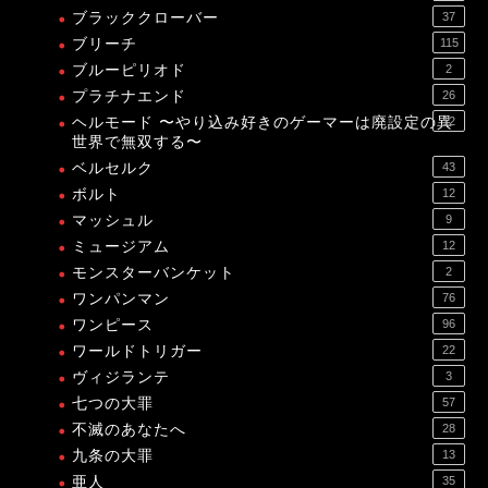
ブラッククローバー
37
ブリーチ
115
ブルーピリオド
2
プラチナエンド
26
ヘルモード 〜やり込み好きのゲーマーは廃設定の異
12
世界で無双する〜
ベルセルク
43
ボルト
12
マッシュル
9
ミュージアム
12
モンスターバンケット
2
ワンパンマン
76
ワンピース
96
ワールドトリガー
22
ヴィジランテ
3
七つの大罪
57
不滅のあなたへ
28
九条の大罪
13
亜人
35