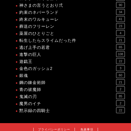
神さまの言うとおり弍
90
約束のネバーランド
34
終末のワルキューレ
41
葬送のフリーレン
23
薬屋のひとりごと
4
転生したらスライムだった件
21
逃げ上手の若君
65
進撃の巨人
108
遊戯王
22
金色のガッシュ2
3
銀魂
60
鋼の錬金術師
21
青の祓魔師
2
鬼滅の刃
85
魔男のイチ
2
黙示録の四騎士
22
プライバシーポリシー
免責事項