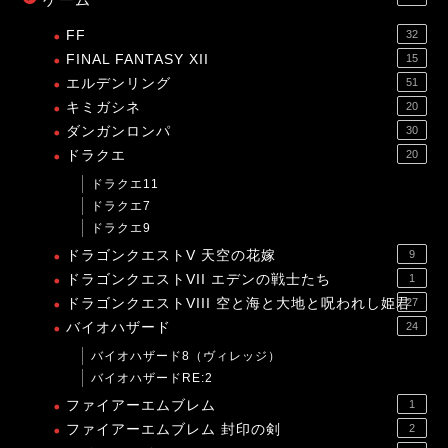
FF
32
FINAL FANTASY XII
15
エルデンリング
51
キミガシネ
20
ダンガンロンパ
30
ドラクエ
20
ドラクエ11
ドラクエ7
ドラクエ9
ドラゴンクエストV 天空の花嫁
9
ドラゴンクエストVII エデンの戦士たち
1
ドラゴンクエストVIII 空と海と大地と呪われし姫君
27
バイオハザード
24
バイオハザード8（ヴィレッジ）
バイオハザードRE:2
ファイアーエムブレム
1
ファイアーエムブレム 封印の剣
2