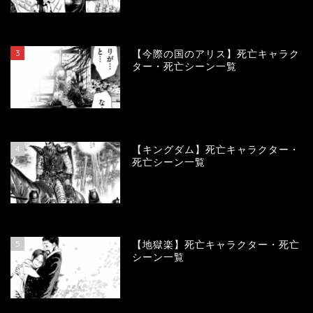
104007
view
3
【今際の国のアリス】死亡キャラク
ター・死亡シーン一覧
100820
view
4
【キングダム】死亡キャラクター・
死亡シーン一覧
89458
view
5
【地獄楽】死亡キャラクター・死亡
シーン一覧
78316
view