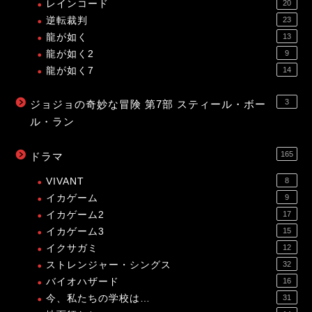
レインコード
20
逆転裁判
23
龍が如く
13
龍が如く2
9
龍が如く7
14
3
ジョジョの奇妙な冒険 第7部 スティール・ボー
ル・ラン
165
ドラマ
VIVANT
8
イカゲーム
9
イカゲーム2
17
イカゲーム3
15
イクサガミ
12
ストレンジャー・シングス
32
バイオハザード
16
今、私たちの学校は…
31