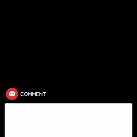
HOME
漫画
ハンターハンター
【ハンターハンター】リンチ＝フルボッコの死亡シーン
COMMENT