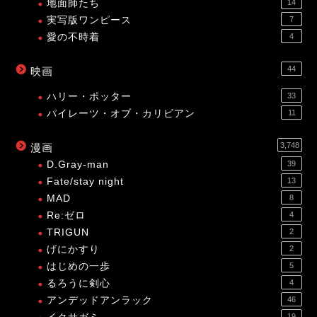
地面師たち
14
実写版ワンピース
7
愛の不時着
4
44
映画
ハリー・ポッター
33
パイレーツ・オブ・カリビアン
11
3,748
漫画
D.Gray-man
39
Fate/stay night
13
MAD
8
Re:ゼロ
4
TRIGUN
2
げにかすり
2
はじめの一歩
5
るろうに剣心
4
アンデッドアンラック
46
19