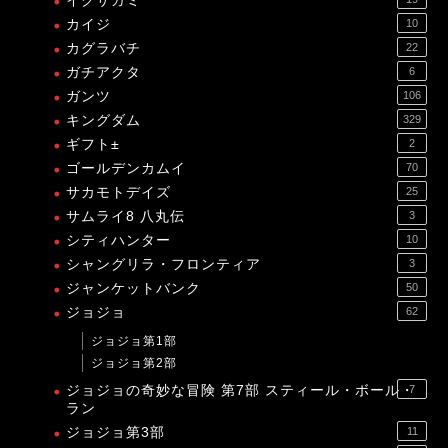
イクサガミ
カイジ
10
カグラバチ
22
ガチアクタ
6
ガンツ
106
キングダム
329
ギフト±
2
ゴールデンカムイ
70
サカモトデイズ
25
サムライ8 八丸伝
3
シティハンター
10
シャングリラ・フロンティア
3
ジャンケットバンク
50
ジョジョ
62
ジョジョ第1部
ジョジョ第2部
ジョジョの奇妙な冒険 第7部 スティール・ボール・
7
ラン
ジョジョ第3部
11