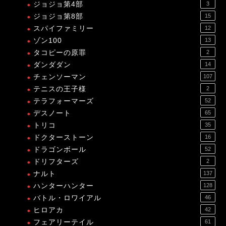
ジョジョ第4部
3
ジョジョ第8部
15
スパイファミリー
12
ゾン100
13
タコピーの原罪
2
ダンダダン
14
チェンソーマン
107
テニスの王子様
2
テラフォーマーズ
52
デスノート
65
トリコ
35
ドクターストーン
16
ドラゴンボール
52
ドリフターズ
2
ナルト
137
ハンターハンター
128
バトル・ロワイアル
46
ヒロアカ
42
フェアリーテイル
61