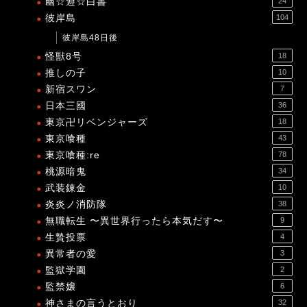
幽☆遊☆白書
24
彼岸島
104
彼岸島48日後
怪獣8号
18
推しの子
10
新宿スワン
7
日本三國
36
東京卍リベンジャーズ
18
東京喰種
43
東京喰種:re
78
桃源暗鬼
34
武装錬金
10
炎炎ノ消防隊
38
無職転生 〜異世界行ったら本気だす〜
9
生贄投票
4
異常者の愛
3
監獄学園
2
監禁嬢
6
神さまの言うとおり
32