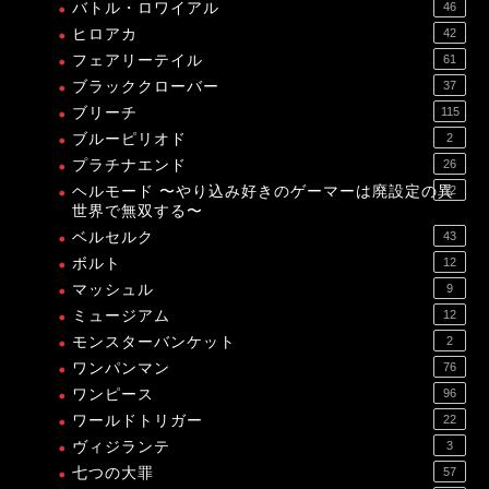
バトル・ロワイアル
46
ヒロアカ
42
フェアリーテイル
61
ブラッククローバー
37
ブリーチ
115
ブルーピリオド
2
プラチナエンド
26
ヘルモード 〜やり込み好きのゲーマーは廃設定の異
12
世界で無双する〜
ベルセルク
43
ボルト
12
マッシュル
9
ミュージアム
12
モンスターバンケット
2
ワンパンマン
76
ワンピース
96
ワールドトリガー
22
ヴィジランテ
3
七つの大罪
57