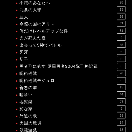
不滅のあなたへ
28
九条の大罪
13
亜人
35
今際の国のアリス
47
俺だけレベルアップな件
31
光が死んだ夏
2
出会って5秒でバトル
45
刃牙
6
切子
5
勇者刑に処す 懲罰勇者9004隊刑務記録
3
呪術廻戦
78
呪術廻戦モジュロ
6
善悪の屑
15
嘘喰い
44
地獄楽
39
変な家
3
外道の歌
29
天国大魔境
14
奴隷遊戯
18