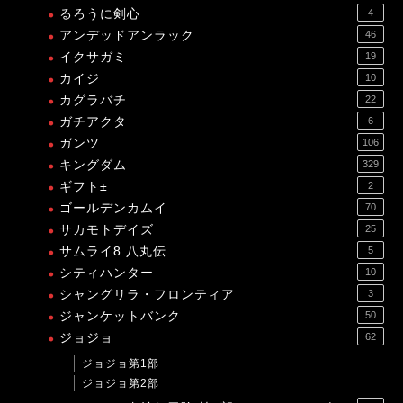
るろうに剣心
4
アンデッドアンラック
46
イクサガミ
19
カイジ
10
カグラバチ
22
ガチアクタ
6
ガンツ
106
キングダム
329
ギフト±
2
ゴールデンカムイ
70
サカモトデイズ
25
サムライ8 八丸伝
5
シティハンター
10
シャングリラ・フロンティア
3
ジャンケットバンク
50
ジョジョ
62
ジョジョ第1部
ジョジョ第2部