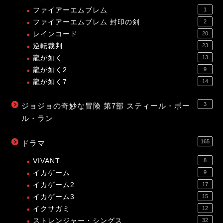
ファイアーエムブレム
1
ファイアーエムブレム 封印の剣
2
レインコード
20
逆転裁判
23
龍が如く
13
龍が如く2
9
龍が如く7
14
3
ジョジョの奇妙な冒険 第7部 スティール・ボー
ル・ラン
165
ドラマ
VIVANT
8
イカゲーム
9
イカゲーム2
17
イカゲーム3
15
イクサガミ
12
ストレンジャー・シングス
32