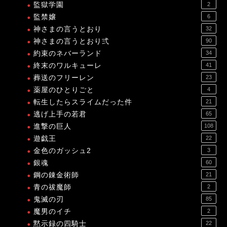
監獄学園
2
監禁嬢
6
神さまの言うとおり
32
神さまの言うとおり弍
90
約束のネバーランド
34
終末のワルキューレ
41
葬送のフリーレン
23
薬屋のひとりごと
4
転生したらスライムだった件
21
逃げ上手の若君
65
進撃の巨人
108
遊戯王
22
金色のガッシュ2
3
銀魂
60
鋼の錬金術師
21
青の祓魔師
2
鬼滅の刃
85
魔男のイチ
2
黙示録の四騎士
22