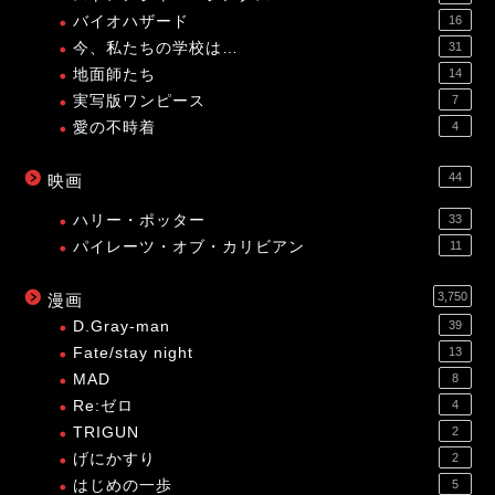
バイオハザード
16
今、私たちの学校は…
31
地面師たち
14
実写版ワンピース
7
愛の不時着
4
44
映画
ハリー・ポッター
33
パイレーツ・オブ・カリビアン
11
3,750
漫画
D.Gray-man
39
Fate/stay night
13
MAD
8
Re:ゼロ
4
TRIGUN
2
げにかすり
2
はじめの一歩
5