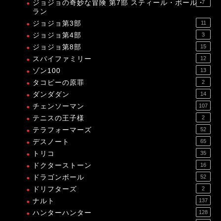
ジョジョの奇妙な冒険 第7部 スティール・ボール・
7
ラン
ジョジョ第3部
11
ジョジョ第4部
3
ジョジョ第8部
15
スパイファミリー
12
ゾン100
13
タコピーの原罪
2
ダンダダン
14
チェンソーマン
107
テニスの王子様
2
テラフォーマーズ
52
デスノート
65
トリコ
35
ドクターストーン
16
ドラゴンボール
52
ドリフターズ
2
ナルト
137
ハンターハンター
128