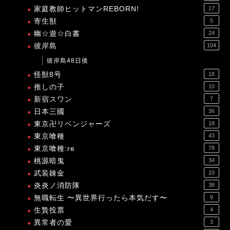
家庭教師ヒットマンREBORN!
17
寄生獣
5
幽☆遊☆白書
24
彼岸島
104
彼岸島48日後
怪獣8号
18
推しの子
10
新宿スワン
7
日本三國
36
東京卍リベンジャーズ
18
東京喰種
43
東京喰種:re
78
桃源暗鬼
34
武装錬金
10
炎炎ノ消防隊
38
無職転生 〜異世界行ったら本気だす〜
9
生贄投票
4
異常者の愛
3