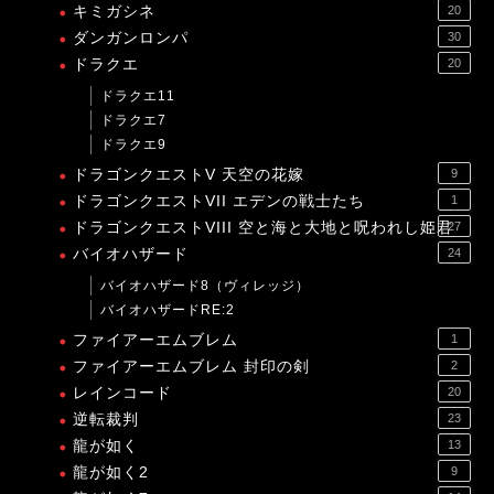
キミガシネ
20
ダンガンロンパ
30
ドラクエ
20
ドラクエ11
ドラクエ7
ドラクエ9
ドラゴンクエストV 天空の花嫁
9
ドラゴンクエストVII エデンの戦士たち
1
ドラゴンクエストVIII 空と海と大地と呪われし姫君
27
バイオハザード
24
バイオハザード8（ヴィレッジ）
バイオハザードRE:2
ファイアーエムブレム
1
ファイアーエムブレム 封印の剣
2
レインコード
20
逆転裁判
23
龍が如く
13
龍が如く2
9