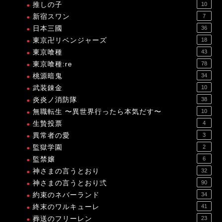
推しの子
10
新宿スワン
7
日本三國
36
東京卍リベンジャーズ
18
東京喰種
43
東京喰種:re
78
桃源暗鬼
34
武装錬金
10
炎炎ノ消防隊
38
無職転生 〜異世界行ったら本気だす〜
10
生贄投票
4
異常者の愛
3
監獄学園
2
監禁嬢
6
神さまの言うとおり
32
神さまの言うとおり弍
90
約束のネバーランド
34
終末のワルキューレ
41
葬送のフリーレン
23