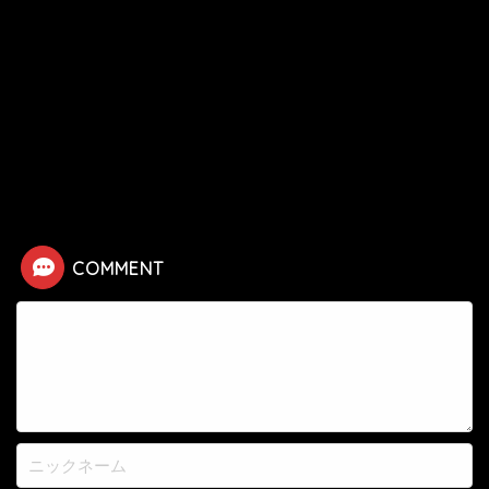
HOME
漫画
神さまの言うとおり
【神さまの言うとおり】平野道夫の死亡シーン
COMMENT