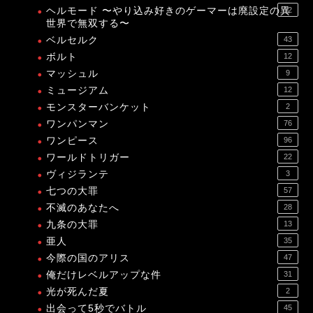
ヘルモード 〜やり込み好きのゲーマーは廃設定の異
12
世界で無双する〜
ベルセルク
43
ボルト
12
マッシュル
9
ミュージアム
12
モンスターバンケット
2
ワンパンマン
76
ワンピース
96
ワールドトリガー
22
ヴィジランテ
3
七つの大罪
57
不滅のあなたへ
28
九条の大罪
13
亜人
35
今際の国のアリス
47
俺だけレベルアップな件
31
光が死んだ夏
2
出会って5秒でバトル
45