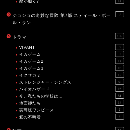
龍が如く7
14
3
ジョジョの奇妙な冒険 第7部 スティール・ボー
ル・ラン
165
ドラマ
VIVANT
8
イカゲーム
9
イカゲーム2
17
イカゲーム3
15
イクサガミ
12
ストレンジャー・シングス
32
バイオハザード
16
今、私たちの学校は…
31
地面師たち
14
実写版ワンピース
7
愛の不時着
4