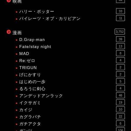
44
映画
ハリー・ポッター
33
パイレーツ・オブ・カリビアン
11
3,752
漫画
D.Gray-man
39
Fate/stay night
13
MAD
8
Re:ゼロ
4
TRIGUN
2
げにかすり
2
はじめの一歩
5
るろうに剣心
4
アンデッドアンラック
46
イクサガミ
19
カイジ
10
カグラバチ
22
ガチアクタ
6
ガンツ
106