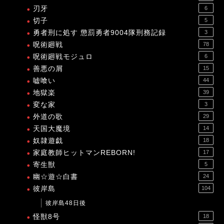
刃牙
6
切子
5
勇者刑に処す 懲罰勇者9004隊刑務記録
3
呪術廻戦
78
呪術廻戦モジュロ
6
善悪の屑
15
嘘喰い
44
地獄楽
39
変な家
3
外道の歌
29
天国大魔境
14
奴隷遊戯
18
家庭教師ヒットマンREBORN!
17
寄生獣
5
幽☆遊☆白書
24
彼岸島
104
彼岸島48日後
怪獣8号
18