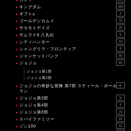
キングダム
329
ギフト±
2
ゴールデンカムイ
70
サカモトデイズ
25
サムライ8 八丸伝
5
シティハンター
10
シャングリラ・フロンティア
3
ジャンケットバンク
50
ジョジョ
62
ジョジョ第1部
ジョジョ第2部
ジョジョの奇妙な冒険 第7部 スティール・ボール・
8
ラン
ジョジョ第3部
11
ジョジョ第4部
3
ジョジョ第8部
15
スパイファミリー
12
ゾン100
13