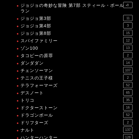
ジョジョの奇妙な冒険 第7部 スティール・ボール・
8
ラン
ジョジョ第3部
11
ジョジョ第4部
3
ジョジョ第8部
15
スパイファミリー
12
ゾン100
13
タコピーの原罪
2
ダンダダン
14
チェンソーマン
107
テニスの王子様
2
テラフォーマーズ
52
デスノート
65
トリコ
35
ドクターストーン
16
ドラゴンボール
52
ドリフターズ
2
ナルト
137
ハンターハンター
128