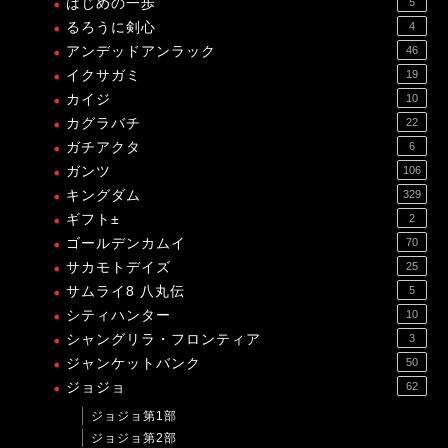
はじめの一歩
5
るろうに剣心
4
アンデッドアンラック
46
イクサガミ
19
カイジ
10
カグラバチ
22
ガチアクタ
6
ガンツ
106
キングダム
329
ギフト±
2
ゴールデンカムイ
70
サカモトデイズ
25
サムライ8 八丸伝
5
シティハンター
10
シャングリラ・フロンティア
3
ジャンケットバンク
50
ジョジョ
62
ジョジョ第1部
ジョジョ第2部