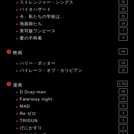
ストレンジャー・シングス
32
バイオハザード
16
今、私たちの学校は…
31
地面師たち
14
実写版ワンピース
7
愛の不時着
4
44
映画
ハリー・ポッター
33
パイレーツ・オブ・カリビアン
11
3,752
漫画
D.Gray-man
39
Fate/stay night
13
MAD
8
Re:ゼロ
4
TRIGUN
2
げにかすり
2