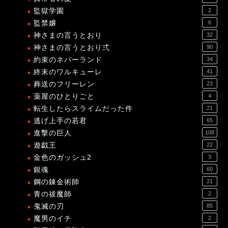
監獄学園
2
監禁嬢
6
神さまの言うとおり
32
神さまの言うとおり弍
90
約束のネバーランド
34
終末のワルキューレ
41
葬送のフリーレン
23
薬屋のひとりごと
4
転生したらスライムだった件
21
逃げ上手の若君
65
進撃の巨人
108
遊戯王
22
金色のガッシュ2
3
銀魂
60
鋼の錬金術師
21
青の祓魔師
2
鬼滅の刃
85
魔男のイチ
2