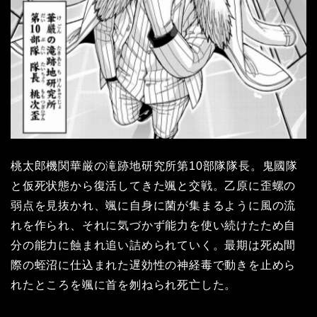
桃太郎機関華厳の滝跡地研究所第10部隊隊長。鬼國隊
と仮死状態から復活してきた颯と交戦。乙原に歪螺の
弱点を見抜かれ、颯に自身に菌が集まるように風の流
れを作られ、それに気づかず能力を使い続けたため自
分の能力に蝕まれ追い詰められていく。最期は死ぬ間
際の蛭沼に仕込まれた遅効性の神経毒で動きを止めら
れたところを颯に首を刎ねられ死亡した。