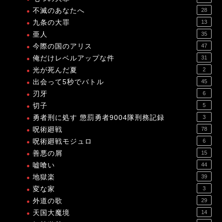
不滅のあなたへ
28
九条の大罪
13
亜人
35
今際の国のアリス
47
俺だけレベルアップな件
31
光が死んだ夏
2
出会って5秒でバトル
45
刃牙
6
切子
5
勇者刑に処す 懲罰勇者9004隊刑務記録
3
呪術廻戦
78
呪術廻戦モジュロ
6
善悪の屑
15
嘘喰い
44
地獄楽
39
変な家
3
外道の歌
29
天国大魔境
14