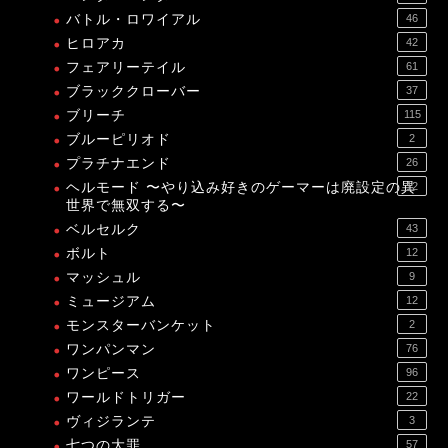
バトル・ロワイアル
46
ヒロアカ
42
フェアリーテイル
61
ブラッククローバー
37
ブリーチ
115
ブルーピリオド
2
プラチナエンド
26
ヘルモード 〜やり込み好きのゲーマーは廃設定の異
12
世界で無双する〜
ベルセルク
43
ボルト
12
マッシュル
9
ミュージアム
12
モンスターバンケット
2
ワンパンマン
76
ワンピース
96
ワールドトリガー
22
ヴィジランテ
3
七つの大罪
57