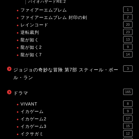
バイオハザードRE:2
ファイアーエムブレム
1
ファイアーエムブレム 封印の剣
2
レインコード
20
逆転裁判
23
龍が如く
13
龍が如く2
9
龍が如く7
14
3
ジョジョの奇妙な冒険 第7部 スティール・ボー
ル・ラン
165
ドラマ
VIVANT
8
イカゲーム
9
イカゲーム2
17
イカゲーム3
15
イクサガミ
12