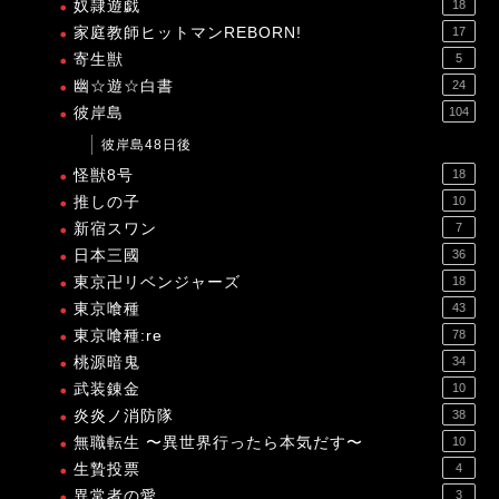
奴隷遊戯
18
家庭教師ヒットマンREBORN!
17
寄生獣
5
幽☆遊☆白書
24
彼岸島
104
彼岸島48日後
怪獣8号
18
推しの子
10
新宿スワン
7
日本三國
36
東京卍リベンジャーズ
18
東京喰種
43
東京喰種:re
78
桃源暗鬼
34
武装錬金
10
炎炎ノ消防隊
38
無職転生 〜異世界行ったら本気だす〜
10
生贄投票
4
異常者の愛
3