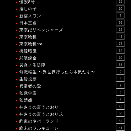
怪獣8号
18
推しの子
10
新宿スワン
7
日本三國
36
東京卍リベンジャーズ
18
東京喰種
43
東京喰種:re
78
桃源暗鬼
34
武装錬金
10
炎炎ノ消防隊
38
無職転生 〜異世界行ったら本気だす〜
9
生贄投票
4
異常者の愛
3
監獄学園
2
監禁嬢
6
神さまの言うとおり
32
神さまの言うとおり弍
90
約束のネバーランド
34
終末のワルキューレ
41