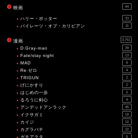
44
映画
ハリー・ポッター
33
パイレーツ・オブ・カリビアン
11
3,751
漫画
D.Gray-man
39
Fate/stay night
13
MAD
8
Re:ゼロ
4
TRIGUN
2
げにかすり
2
はじめの一歩
5
るろうに剣心
4
アンデッドアンラック
46
イクサガミ
19
カイジ
10
カグラバチ
22
ガチアクタ
6