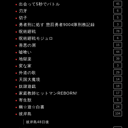
出会って5秒でバトル
45
刃牙
6
切子
5
勇者刑に処す 懲罰勇者9004隊刑務記録
3
呪術廻戦
78
呪術廻戦モジュロ
6
善悪の屑
15
嘘喰い
44
地獄楽
39
変な家
3
外道の歌
29
天国大魔境
14
奴隷遊戯
18
家庭教師ヒットマンREBORN!
17
寄生獣
5
幽☆遊☆白書
24
彼岸島
104
彼岸島48日後