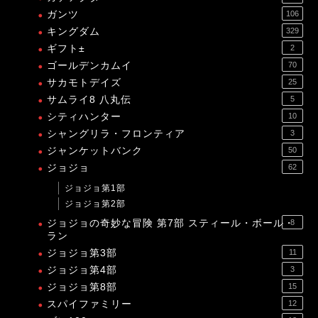
ガンツ
106
キングダム
329
ギフト±
2
ゴールデンカムイ
70
サカモトデイズ
25
サムライ8 八丸伝
5
シティハンター
10
シャングリラ・フロンティア
3
ジャンケットバンク
50
ジョジョ
62
ジョジョ第1部
ジョジョ第2部
ジョジョの奇妙な冒険 第7部 スティール・ボール・
8
ラン
ジョジョ第3部
11
ジョジョ第4部
3
ジョジョ第8部
15
スパイファミリー
12