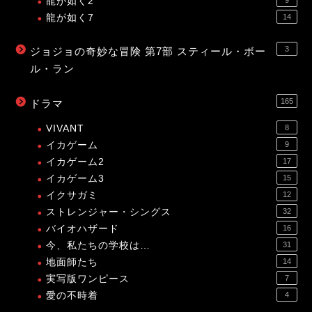
龍が如く2
9
龍が如く7
14
3
ジョジョの奇妙な冒険 第7部 スティール・ボー
ル・ラン
165
ドラマ
VIVANT
8
イカゲーム
9
イカゲーム2
17
イカゲーム3
15
イクサガミ
12
ストレンジャー・シングス
32
バイオハザード
16
今、私たちの学校は…
31
地面師たち
14
実写版ワンピース
7
愛の不時着
4