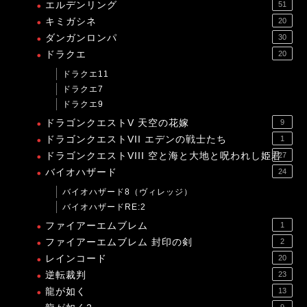
エルデンリング
51
キミガシネ
20
ダンガンロンパ
30
ドラクエ
20
ドラクエ11
ドラクエ7
ドラクエ9
ドラゴンクエストV 天空の花嫁
9
ドラゴンクエストVII エデンの戦士たち
1
ドラゴンクエストVIII 空と海と大地と呪われし姫君
27
バイオハザード
24
バイオハザード8（ヴィレッジ）
バイオハザードRE:2
ファイアーエムブレム
1
ファイアーエムブレム 封印の剣
2
レインコード
20
逆転裁判
23
龍が如く
13