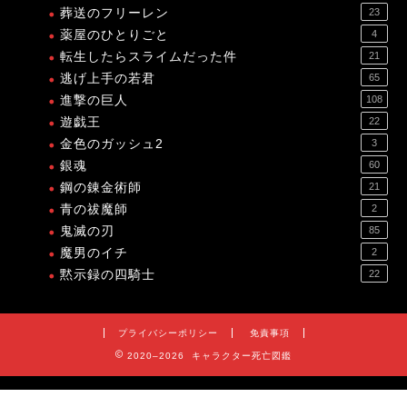
葬送のフリーレン
23
薬屋のひとりごと
4
転生したらスライムだった件
21
逃げ上手の若君
65
進撃の巨人
108
遊戯王
22
金色のガッシュ2
3
銀魂
60
鋼の錬金術師
21
青の祓魔師
2
鬼滅の刃
85
魔男のイチ
2
黙示録の四騎士
22
プライバシーポリシー
免責事項
2020–2026 キャラクター死亡図鑑
プライバシーポリシー
免責事項