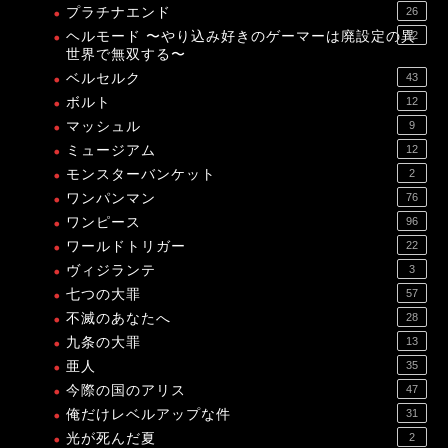
プラチナエンド
26
ヘルモード 〜やり込み好きのゲーマーは廃設定の異
12
世界で無双する〜
ベルセルク
43
ボルト
12
マッシュル
9
ミュージアム
12
モンスターバンケット
2
ワンパンマン
76
ワンピース
96
ワールドトリガー
22
ヴィジランテ
3
七つの大罪
57
不滅のあなたへ
28
九条の大罪
13
亜人
35
今際の国のアリス
47
俺だけレベルアップな件
31
光が死んだ夏
2