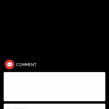
HOME
漫画
神さまの言うとおり
【神さまの言うとおり】西岡まおみの死亡シーン
COMMENT