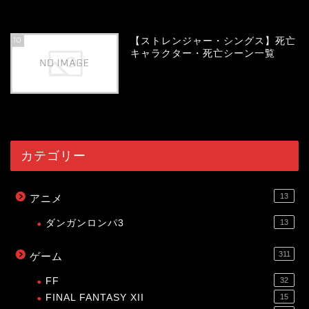
54124
view
10
【ストレンジャー・シングス】死亡
キャラクター・死亡シーン一覧
54059
view
カテゴリー
13
アニメ
ダンガンロンパ3
13
311
ゲーム
FF
32
FINAL FANTASY XII
15