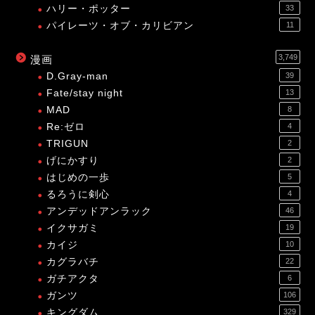
ハリー・ポッター
33
パイレーツ・オブ・カリビアン
11
3,749
漫画
D.Gray-man
39
Fate/stay night
13
MAD
8
Re:ゼロ
4
TRIGUN
2
げにかすり
2
はじめの一歩
5
るろうに剣心
4
アンデッドアンラック
46
イクサガミ
19
カイジ
10
カグラバチ
22
ガチアクタ
6
ガンツ
106
キングダム
329