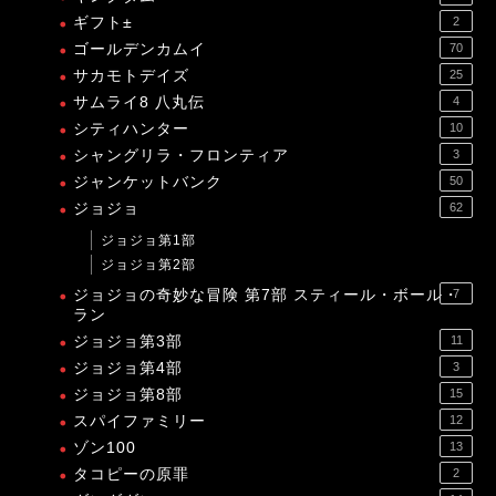
ギフト±
2
ゴールデンカムイ
70
サカモトデイズ
25
サムライ8 八丸伝
4
シティハンター
10
シャングリラ・フロンティア
3
ジャンケットバンク
50
ジョジョ
62
ジョジョ第1部
ジョジョ第2部
ジョジョの奇妙な冒険 第7部 スティール・ボール・
7
ラン
ジョジョ第3部
11
ジョジョ第4部
3
ジョジョ第8部
15
スパイファミリー
12
ゾン100
13
タコピーの原罪
2