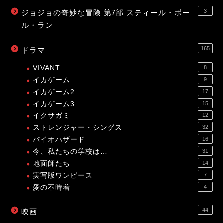
3
ジョジョの奇妙な冒険 第7部 スティール・ボー
ル・ラン
165
ドラマ
VIVANT
8
イカゲーム
9
イカゲーム2
17
イカゲーム3
15
イクサガミ
12
ストレンジャー・シングス
32
バイオハザード
16
今、私たちの学校は…
31
地面師たち
14
実写版ワンピース
7
愛の不時着
4
44
映画