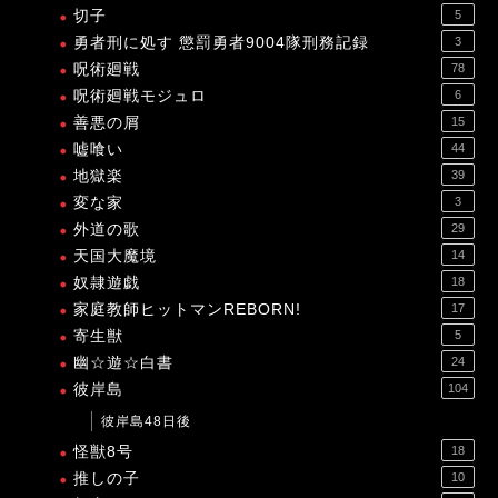
切子
5
勇者刑に処す 懲罰勇者9004隊刑務記録
3
呪術廻戦
78
呪術廻戦モジュロ
6
善悪の屑
15
嘘喰い
44
地獄楽
39
変な家
3
外道の歌
29
天国大魔境
14
奴隷遊戯
18
家庭教師ヒットマンREBORN!
17
寄生獣
5
幽☆遊☆白書
24
彼岸島
104
彼岸島48日後
怪獣8号
18
推しの子
10