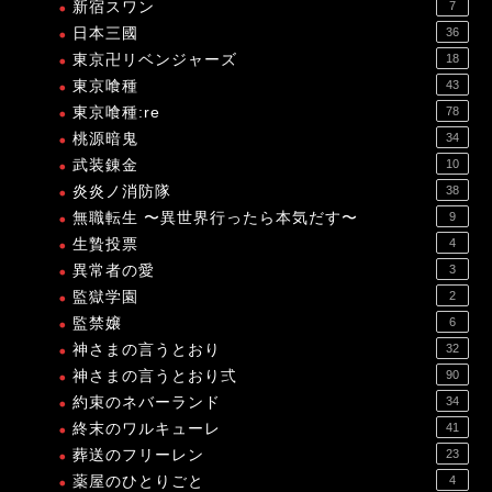
新宿スワン
7
日本三國
36
東京卍リベンジャーズ
18
東京喰種
43
東京喰種:re
78
桃源暗鬼
34
武装錬金
10
炎炎ノ消防隊
38
無職転生 〜異世界行ったら本気だす〜
9
生贄投票
4
異常者の愛
3
監獄学園
2
監禁嬢
6
神さまの言うとおり
32
神さまの言うとおり弍
90
約束のネバーランド
34
終末のワルキューレ
41
葬送のフリーレン
23
薬屋のひとりごと
4