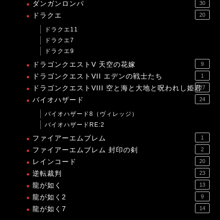
ダンガンロンパ
30
ドラクエ
20
ドラクエ11
ドラクエ7
ドラクエ9
ドラゴンクエストV 天空の花嫁
9
ドラゴンクエストVII エデンの戦士たち
1
ドラゴンクエストVIII 空と海と大地と呪われし姫君
27
バイオハザード
24
バイオハザード8（ヴィレッジ）
バイオハザードRE:2
ファイアーエムブレム
1
ファイアーエムブレム 封印の剣
2
レインコード
20
逆転裁判
23
龍が如く
13
龍が如く2
9
龍が如く7
14