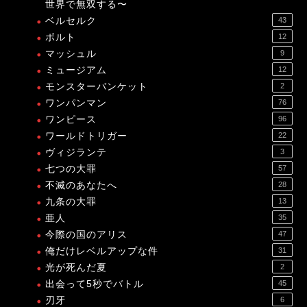
世界で無双する〜
ベルセルク
43
ボルト
12
マッシュル
9
ミュージアム
12
モンスターバンケット
2
ワンパンマン
76
ワンピース
96
ワールドトリガー
22
ヴィジランテ
3
七つの大罪
57
不滅のあなたへ
28
九条の大罪
13
亜人
35
今際の国のアリス
47
俺だけレベルアップな件
31
光が死んだ夏
2
出会って5秒でバトル
45
刃牙
6