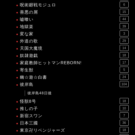
呪術廻戦モジュロ
6
善悪の屑
15
嘘喰い
44
地獄楽
39
変な家
3
外道の歌
29
天国大魔境
14
奴隷遊戯
18
家庭教師ヒットマンREBORN!
17
寄生獣
5
幽☆遊☆白書
24
彼岸島
104
彼岸島48日後
怪獣8号
18
推しの子
10
新宿スワン
7
日本三國
36
東京卍リベンジャーズ
18