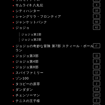
サムライ8 八丸伝
4
シティハンター
10
シャングリラ・フロンティア
3
ジャンケットバンク
50
ジョジョ
62
ジョジョ第1部
ジョジョ第2部
ジョジョの奇妙な冒険 第7部 スティール・ボール・
7
ラン
ジョジョ第3部
11
ジョジョ第4部
3
ジョジョ第8部
15
スパイファミリー
12
ゾン100
13
タコピーの原罪
2
ダンダダン
14
チェンソーマン
107
テニスの王子様
2