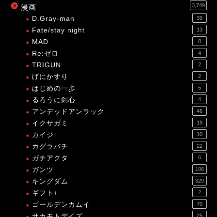
3,749
漫画
D.Gray-man
39
Fate/stay night
13
MAD
8
Re:ゼロ
4
TRIGUN
2
げにかすり
2
はじめの一歩
5
るろうに剣心
4
アンデッドアンラック
46
イクサガミ
19
カイジ
10
カグラバチ
22
ガチアクタ
6
ガンツ
106
キングダム
329
ギフト±
2
ゴールデンカムイ
70
サカモトデイズ
25