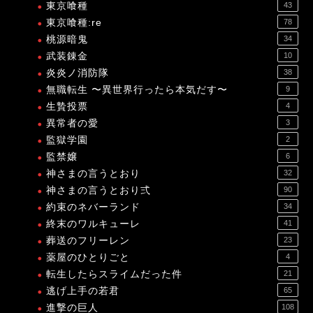
東京喰種
43
東京喰種:re
78
桃源暗鬼
34
武装錬金
10
炎炎ノ消防隊
38
無職転生 〜異世界行ったら本気だす〜
9
生贄投票
4
異常者の愛
3
監獄学園
2
監禁嬢
6
神さまの言うとおり
32
神さまの言うとおり弍
90
約束のネバーランド
34
終末のワルキューレ
41
葬送のフリーレン
23
薬屋のひとりごと
4
転生したらスライムだった件
21
逃げ上手の若君
65
進撃の巨人
108