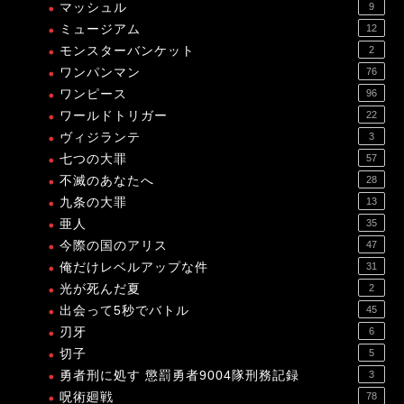
マッシュル
9
ミュージアム
12
モンスターバンケット
2
ワンパンマン
76
ワンピース
96
ワールドトリガー
22
ヴィジランテ
3
七つの大罪
57
不滅のあなたへ
28
九条の大罪
13
亜人
35
今際の国のアリス
47
俺だけレベルアップな件
31
光が死んだ夏
2
出会って5秒でバトル
45
刃牙
6
切子
5
勇者刑に処す 懲罰勇者9004隊刑務記録
3
呪術廻戦
78