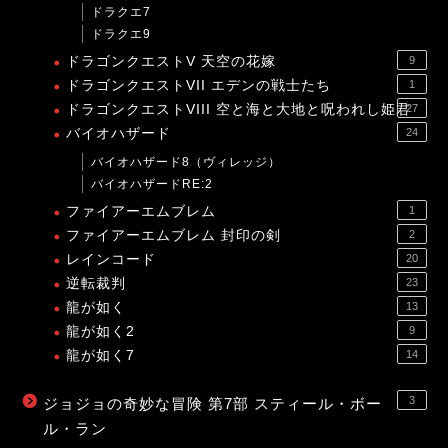
ドラクエ7
ドラクエ9
ドラゴンクエストV 天空の花嫁
9
ドラゴンクエストVII エデンの戦士たち
1
ドラゴンクエストVIII 空と海と大地と呪われし姫君
27
バイオハザード
24
バイオハザード8（ヴィレッジ）
バイオハザードRE:2
ファイアーエムブレム
1
ファイアーエムブレム 封印の剣
2
レインコード
20
逆転裁判
23
龍が如く
13
龍が如く2
9
龍が如く7
14
3
ジョジョの奇妙な冒険 第7部 スティール・ボー
ル・ラン