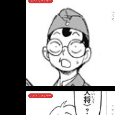
スパイファミリー
ス
で
て
スパイファミリー
ス
で
て