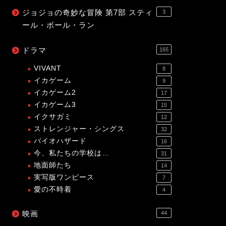
ジョジョの奇妙な冒険 第7部 スティ
3
ール・ボール・ラン
ドラマ
165
VIVANT
8
イカゲーム
9
イカゲーム2
17
イカゲーム3
15
イクサガミ
12
ストレンジャー・シングス
32
バイオハザード
16
今、私たちの学校は…
31
地面師たち
14
実写版ワンピース
7
愛の不時着
4
映画
44