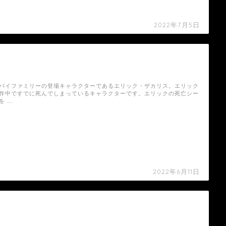
2022年7月5日
【スパイファミリー】エリック・ザカリスの死
亡シーン
パイファミリーの登場キャラクターであるエリック・ザカリス。エリック
作中ですでに死んでしまっているキャラクターです。エリックの死亡シー
を …
2022年6月11日
【スパイファミリー】エスメラルダの死亡シー
ン