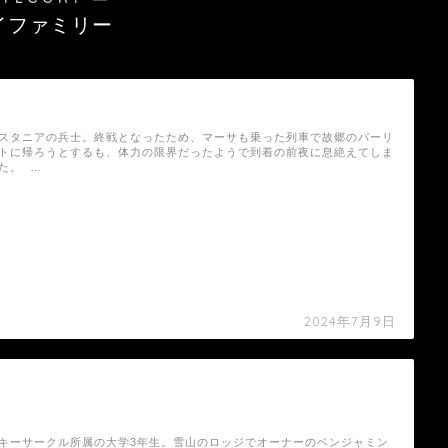
イファミリー
【スパイファミリー】ポールの死亡シーン
スタニアの兵士。終戦となったため、マーサも乗った列車で故郷のバーリ
トに帰ろうとするも、体力の限界だったようで到着の前夜に息絶えてしま
た。 …
2024年7月9日
【スパイファミリー】ジョン・ヒマージンの死
亡シーン
キーサークル所属の大学3年生。雪山のロッジでオーナーのベンジャミン