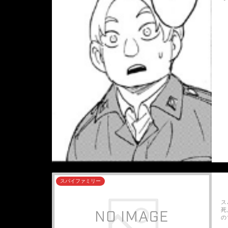
スパイファミリー
ス
死
の