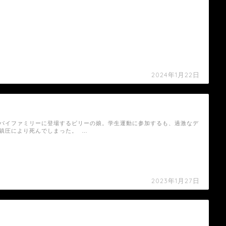
2024年1月22日
【スパイファミリー】ビディの死亡シーン
パイファミリーに登場するビリーの娘。学生運動に参加するも、過激なデ
鎮圧により死んでしまった。 …
2023年1月27日
【スパイファミリー】〈少佐〉の死亡シーン