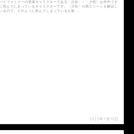
パイファミリーの登場キャラクターである〈少佐〉。〈少佐〉は作中です
に死んでしまっているキャラクターです。〈少佐〉の死亡シーンを解説し
いるので、どのように死んでしまっているか振 …
2022年7月10日