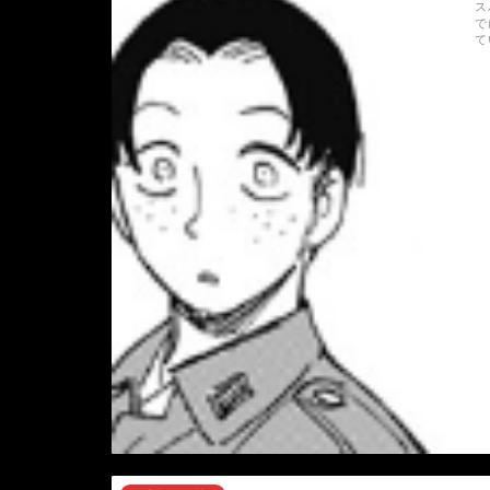
ス
で
て