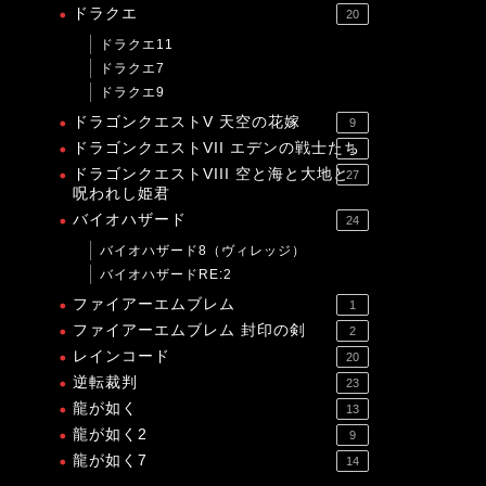
ドラクエ
20
ドラクエ11
ドラクエ7
ドラクエ9
ドラゴンクエストV 天空の花嫁
9
ドラゴンクエストVII エデンの戦士たち
1
ドラゴンクエストVIII 空と海と大地と
27
呪われし姫君
バイオハザード
24
バイオハザード8（ヴィレッジ）
バイオハザードRE:2
ファイアーエムブレム
1
ファイアーエムブレム 封印の剣
2
レインコード
20
逆転裁判
23
龍が如く
13
龍が如く2
9
龍が如く7
14