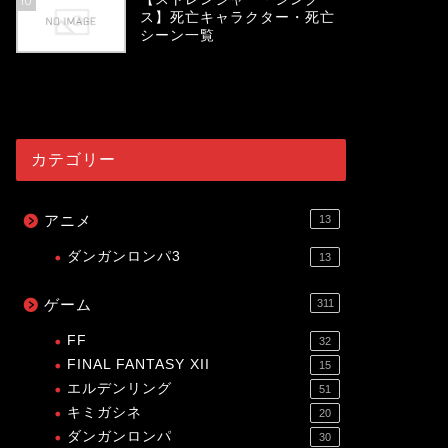
10
ス】死亡キャラクター・死亡
シーン一覧
54075
view
カテゴリー
アニメ
13
ダンガンロンパ3
13
ゲーム
311
FF
32
FINAL FANTASY XII
15
エルデンリング
51
キミガシネ
20
ダンガンロンパ
30