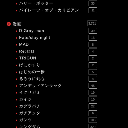
ハリー・ポッター
33
パイレーツ・オブ・カリビアン
11
漫画
3,751
D.Gray-man
39
Fate/stay night
13
MAD
8
Re:ゼロ
4
TRIGUN
2
げにかすり
2
はじめの一歩
5
るろうに剣心
4
アンデッドアンラック
46
イクサガミ
19
カイジ
10
カグラバチ
22
ガチアクタ
6
ガンツ
106
キングダム
329