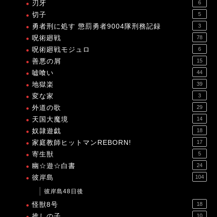
刃牙
6
切子
5
勇者刑に処す 懲罰勇者9004隊刑務記録
3
呪術廻戦
78
呪術廻戦モジュロ
6
善悪の屑
15
嘘喰い
44
地獄楽
39
変な家
3
外道の歌
29
天国大魔境
14
奴隷遊戯
18
家庭教師ヒットマンREBORN!
17
寄生獣
5
幽☆遊☆白書
24
彼岸島
104
彼岸島48日後
怪獣8号
18
推しの子
10