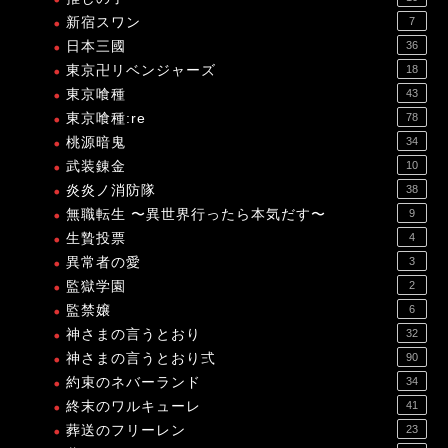
新宿スワン
7
日本三國
36
東京卍リベンジャーズ
18
東京喰種
43
東京喰種:re
78
桃源暗鬼
34
武装錬金
10
炎炎ノ消防隊
38
無職転生 〜異世界行ったら本気だす〜
9
生贄投票
4
異常者の愛
3
監獄学園
2
監禁嬢
6
神さまの言うとおり
32
神さまの言うとおり弍
90
約束のネバーランド
34
終末のワルキューレ
41
葬送のフリーレン
23