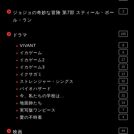
3
ジョジョの奇妙な冒険 第7部 スティール・ボー
ル・ラン
165
ドラマ
VIVANT
8
イカゲーム
9
イカゲーム2
17
イカゲーム3
15
イクサガミ
12
ストレンジャー・シングス
32
バイオハザード
16
今、私たちの学校は…
31
地面師たち
14
実写版ワンピース
7
愛の不時着
4
44
映画