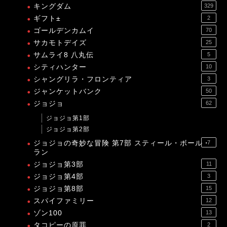
キングダム
329
ギフト±
2
ゴールデンカムイ
70
サカモトデイズ
25
サムライ8 八丸伝
5
シティハンター
10
シャングリラ・フロンティア
3
ジャンケットバンク
50
ジョジョ
62
ジョジョ第1部
ジョジョ第2部
ジョジョの奇妙な冒険 第7部 スティール・ボール・
7
ラン
ジョジョ第3部
11
ジョジョ第4部
3
ジョジョ第8部
15
スパイファミリー
12
ゾン100
13
タコピーの原罪
2