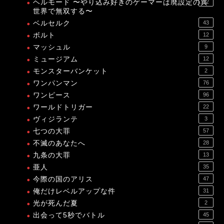
ヘルモード 〜やり込み好きのゲーマーは廃設定の異
12
世界で無双する〜
ベルセルク
43
ボルト
12
マッシュル
9
ミュージアム
12
モンスターバンケット
2
ワンパンマン
76
ワンピース
96
ワールドトリガー
22
ヴィジランテ
3
七つの大罪
57
不滅のあなたへ
28
九条の大罪
13
亜人
35
今際の国のアリス
47
俺だけレベルアップな件
31
光が死んだ夏
2
出会って5秒でバトル
45