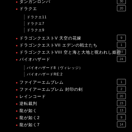
ダンガンロンパ
30
ドラクエ
20
ドラクエ11
ドラクエ7
ドラクエ9
ドラゴンクエストV 天空の花嫁
9
ドラゴンクエストVII エデンの戦士たち
1
ドラゴンクエストVIII 空と海と大地と呪われし姫君
27
バイオハザード
24
バイオハザード8（ヴィレッジ）
バイオハザードRE:2
ファイアーエムブレム
1
ファイアーエムブレム 封印の剣
2
レインコード
20
逆転裁判
23
龍が如く
13
龍が如く2
9
龍が如く7
14