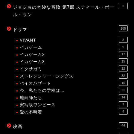
3
ジョジョの奇妙な冒険 第7部 スティール・ボー
ル・ラン
165
ドラマ
VIVANT
8
イカゲーム
9
イカゲーム2
17
イカゲーム3
15
イクサガミ
12
ストレンジャー・シングス
32
バイオハザード
16
今、私たちの学校は…
31
地面師たち
14
実写版ワンピース
7
愛の不時着
4
44
映画