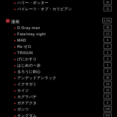
ハリー・ポッター
33
パイレーツ・オブ・カリビアン
11
3,751
漫画
D.Gray-man
39
Fate/stay night
13
MAD
8
Re:ゼロ
4
TRIGUN
2
げにかすり
2
はじめの一歩
5
るろうに剣心
4
アンデッドアンラック
46
イクサガミ
19
カイジ
10
カグラバチ
22
ガチアクタ
6
ガンツ
106
キングダム
329