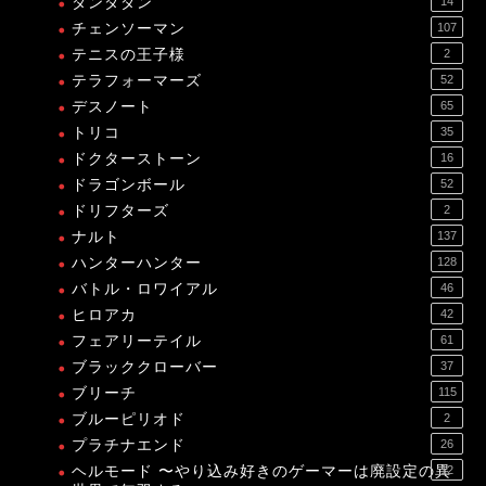
ダンダダン
14
チェンソーマン
107
テニスの王子様
2
テラフォーマーズ
52
デスノート
65
トリコ
35
ドクターストーン
16
ドラゴンボール
52
ドリフターズ
2
ナルト
137
ハンターハンター
128
バトル・ロワイアル
46
ヒロアカ
42
フェアリーテイル
61
ブラッククローバー
37
ブリーチ
115
ブルーピリオド
2
プラチナエンド
26
ヘルモード 〜やり込み好きのゲーマーは廃設定の異
12