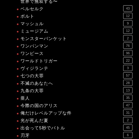
世界で無双する〜
ベルセルク
43
ボルト
12
マッシュル
9
ミュージアム
12
モンスターバンケット
2
ワンパンマン
76
ワンピース
96
ワールドトリガー
22
ヴィジランテ
3
七つの大罪
57
不滅のあなたへ
28
九条の大罪
13
亜人
35
今際の国のアリス
47
俺だけレベルアップな件
31
光が死んだ夏
2
出会って5秒でバトル
45
刃牙
6