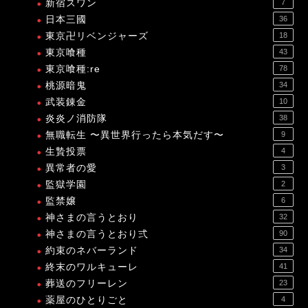
新宿スワン
7
日本三國
36
東京卍リベンジャーズ
18
東京喰種
43
東京喰種:re
78
桃源暗鬼
34
武装錬金
10
炎炎ノ消防隊
38
無職転生 〜異世界行ったら本気だす〜
9
生贄投票
4
異常者の愛
3
監獄学園
2
監禁嬢
6
神さまの言うとおり
32
神さまの言うとおり弍
90
約束のネバーランド
34
終末のワルキューレ
41
葬送のフリーレン
23
薬屋のひとりごと
4