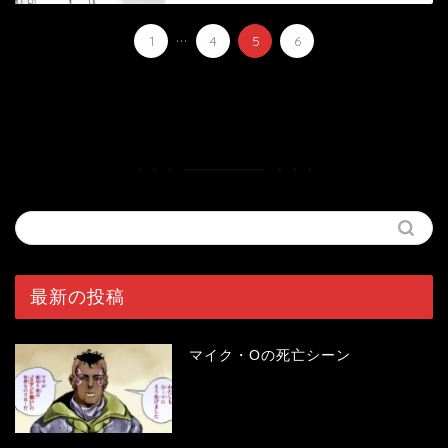
...
1
4
5
6
HOME
漫画
銀魂
最新の投稿
マイク・Oの死亡シーン