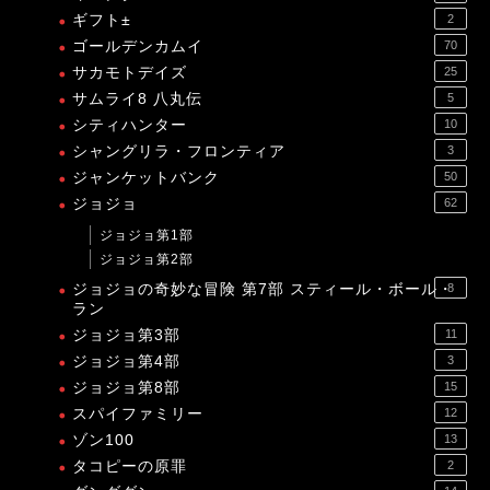
ギフト±
2
ゴールデンカムイ
70
サカモトデイズ
25
サムライ8 八丸伝
5
シティハンター
10
シャングリラ・フロンティア
3
ジャンケットバンク
50
ジョジョ
62
ジョジョ第1部
ジョジョ第2部
ジョジョの奇妙な冒険 第7部 スティール・ボール・
8
ラン
ジョジョ第3部
11
ジョジョ第4部
3
ジョジョ第8部
15
スパイファミリー
12
ゾン100
13
タコピーの原罪
2