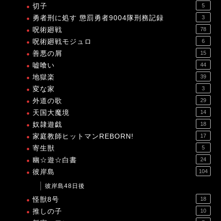
切子
5
勇者刑に処す 懲罰勇者9004隊刑務記録
3
呪術廻戦
78
呪術廻戦モジュロ
6
善悪の屑
15
嘘喰い
44
地獄楽
39
変な家
3
外道の歌
29
天国大魔境
14
奴隷遊戯
18
家庭教師ヒットマンREBORN!
17
寄生獣
5
幽☆遊☆白書
24
彼岸島
104
彼岸島48日後
怪獣8号
18
推しの子
10