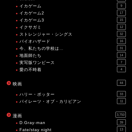
イカゲーム
9
イカゲーム2
17
イカゲーム3
15
イクサガミ
12
ストレンジャー・シングス
32
バイオハザード
16
今、私たちの学校は…
31
地面師たち
14
実写版ワンピース
7
愛の不時着
4
44
映画
ハリー・ポッター
33
パイレーツ・オブ・カリビアン
11
3,750
漫画
D.Gray-man
39
Fate/stay night
13