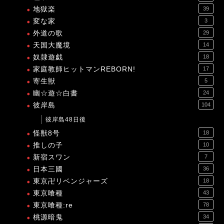
地獄楽
39
変な家
3
外道の歌
29
天国大魔境
14
奴隷遊戯
18
家庭教師ヒットマンREBORN!
17
寄生獣
5
幽☆遊☆白書
24
彼岸島
104
彼岸島48日後
怪獣8号
18
推しの子
10
新宿スワン
7
日本三國
36
東京卍リベンジャーズ
18
東京喰種
43
東京喰種:re
78
桃源暗鬼
34