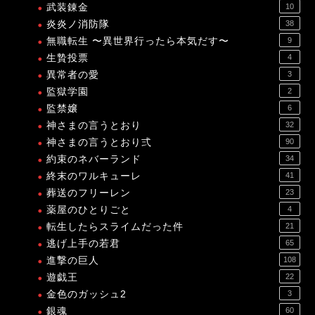
武装錬金
10
炎炎ノ消防隊
38
無職転生 〜異世界行ったら本気だす〜
9
生贄投票
4
異常者の愛
3
監獄学園
2
監禁嬢
6
神さまの言うとおり
32
神さまの言うとおり弍
90
約束のネバーランド
34
終末のワルキューレ
41
葬送のフリーレン
23
薬屋のひとりごと
4
転生したらスライムだった件
21
逃げ上手の若君
65
進撃の巨人
108
遊戯王
22
金色のガッシュ2
3
銀魂
60