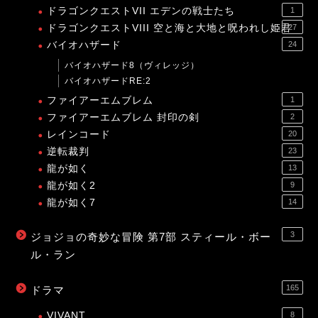
ドラゴンクエストVII エデンの戦士たち
1
ドラゴンクエストVIII 空と海と大地と呪われし姫君
27
バイオハザード
24
バイオハザード8（ヴィレッジ）
バイオハザードRE:2
ファイアーエムブレム
1
ファイアーエムブレム 封印の剣
2
レインコード
20
逆転裁判
23
龍が如く
13
龍が如く2
9
龍が如く7
14
3
ジョジョの奇妙な冒険 第7部 スティール・ボー
ル・ラン
165
ドラマ
VIVANT
8