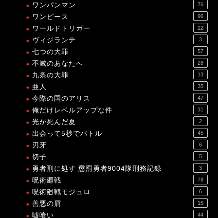
ワンパンマン
76
ワンピース
96
ワールドトリガー
22
ヴィジランテ
3
七つの大罪
57
不滅のあなたへ
28
九条の大罪
13
亜人
35
今際の国のアリス
47
俺だけレベルアップな件
31
光が死んだ夏
2
出会って5秒でバトル
45
刃牙
6
切子
5
勇者刑に処す 懲罰勇者9004隊刑務記録
3
呪術廻戦
78
呪術廻戦モジュロ
6
善悪の屑
15
嘘喰い
44