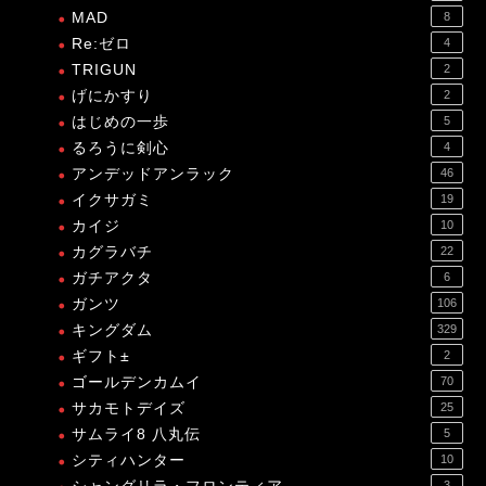
MAD
8
Re:ゼロ
4
TRIGUN
2
げにかすり
2
はじめの一歩
5
るろうに剣心
4
アンデッドアンラック
46
イクサガミ
19
カイジ
10
カグラバチ
22
ガチアクタ
6
ガンツ
106
キングダム
329
ギフト±
2
ゴールデンカムイ
70
サカモトデイズ
25
サムライ8 八丸伝
5
シティハンター
10
3