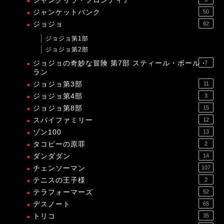
シャングリラ・フロンティア
ジャンケットバンク
50
ジョジョ
62
ジョジョ第1部
ジョジョ第2部
ジョジョの奇妙な冒険 第7部 スティール・ボール・
7
ラン
ジョジョ第3部
11
ジョジョ第4部
3
ジョジョ第8部
15
スパイファミリー
12
ゾン100
13
タコピーの原罪
2
ダンダダン
14
チェンソーマン
107
テニスの王子様
2
テラフォーマーズ
52
デスノート
65
トリコ
35