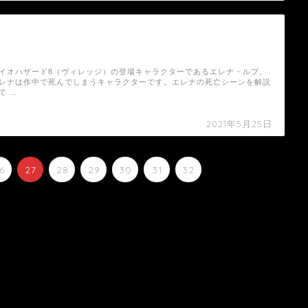
【バイオハザード8（ヴィレッジ）】エレナ・
ルプの死亡シーン
イオハザード8（ヴィレッジ）の登場キャラクターであるエレナ・ルプ。
レナは作中で死んでしまうキャラクターです。エレナの死亡シーンを解説
て …
2021年5月25日
6
27
28
29
30
31
32