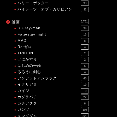
ハリー・ポッター
33
パイレーツ・オブ・カリビアン
11
漫画
3,751
D.Gray-man
39
Fate/stay night
13
MAD
8
Re:ゼロ
4
TRIGUN
2
げにかすり
2
はじめの一歩
5
るろうに剣心
4
アンデッドアンラック
46
イクサガミ
19
カイジ
10
カグラバチ
22
ガチアクタ
6
ガンツ
106
キングダム
329