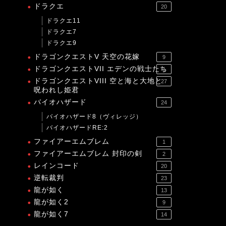
ドラクエ
20
ドラクエ11
ドラクエ7
ドラクエ9
ドラゴンクエストV 天空の花嫁
9
ドラゴンクエストVII エデンの戦士たち
1
ドラゴンクエストVIII 空と海と大地と
27
呪われし姫君
バイオハザード
24
バイオハザード8（ヴィレッジ）
バイオハザードRE:2
ファイアーエムブレム
1
ファイアーエムブレム 封印の剣
2
レインコード
20
逆転裁判
23
龍が如く
13
龍が如く2
9
龍が如く7
14