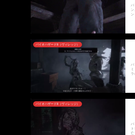
バ
ン
ン
バイオハザード8（ヴィレッジ）
バ
ミ
ラ
バイオハザード8（ヴィレッジ）
バ
ト
亡