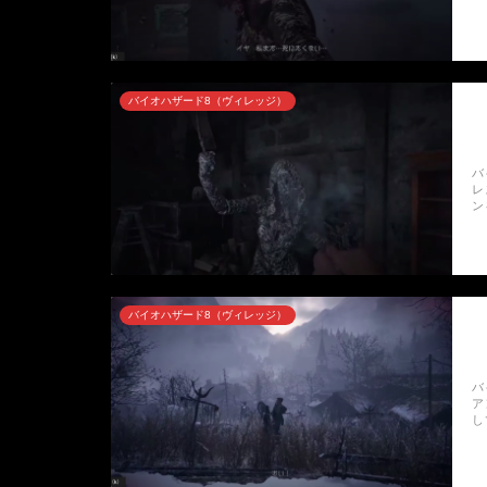
バイオハザード8（ヴィレッジ）
バ
レ
ン
バイオハザード8（ヴィレッジ）
バ
ア
し