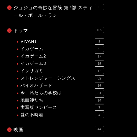
ジョジョの奇妙な冒険 第7部 スティ
3
ール・ボール・ラン
ドラマ
165
VIVANT
8
イカゲーム
9
イカゲーム2
17
イカゲーム3
15
イクサガミ
12
ストレンジャー・シングス
32
バイオハザード
16
今、私たちの学校は…
31
地面師たち
14
実写版ワンピース
7
愛の不時着
4
映画
44