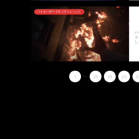
バイオハザード8（ヴィレッジ）
バ
エ
し
...
1
23
24
25
2