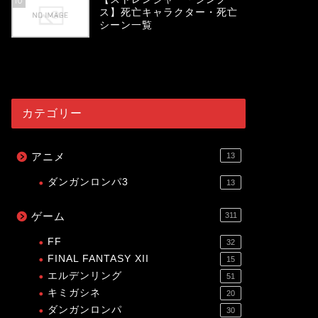
10
ス】死亡キャラクター・死亡
シーン一覧
54067
view
カテゴリー
アニメ
13
ダンガンロンパ3
13
ゲーム
311
FF
32
FINAL FANTASY XII
15
エルデンリング
51
キミガシネ
20
ダンガンロンパ
30