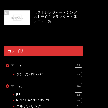
54103
view
【ストレンジャー・シング
10
ス】死亡キャラクター・死亡
シーン一覧
54047
view
カテゴリー
アニメ
13
ダンガンロンパ3
13
ゲーム
311
FF
32
FINAL FANTASY XII
15
エルデンリング
51