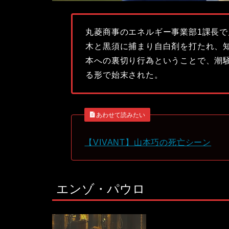
丸菱商事の
エネルギー事業部1課長
木と黒須に捕まり自白剤を打たれ、
本への裏切り行為ということで、潮
る形で始末された。
あわせて読みたい
【VIVANT】山本巧の死亡シーン
エンゾ・パウロ