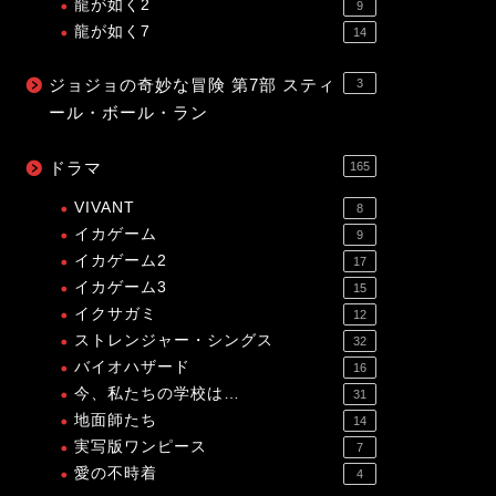
龍が如く2
9
龍が如く7
14
ジョジョの奇妙な冒険 第7部 スティ
3
ール・ボール・ラン
ドラマ
165
VIVANT
8
イカゲーム
9
イカゲーム2
17
イカゲーム3
15
イクサガミ
12
ストレンジャー・シングス
32
バイオハザード
16
今、私たちの学校は…
31
地面師たち
14
実写版ワンピース
7
愛の不時着
4