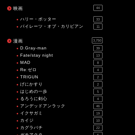
映画
44
ハリー・ポッター
33
パイレーツ・オブ・カリビアン
11
漫画
3,750
D.Gray-man
39
Fate/stay night
13
MAD
8
Re:ゼロ
4
TRIGUN
2
げにかすり
2
はじめの一歩
5
るろうに剣心
4
アンデッドアンラック
46
イクサガミ
19
カイジ
10
カグラバチ
22
ガチアクタ