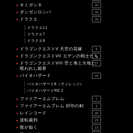
キミガシネ
20
ダンガンロンパ
30
ドラクエ
20
ドラクエ11
ドラクエ7
ドラクエ9
ドラゴンクエストV 天空の花嫁
9
ドラゴンクエストVII エデンの戦士たち
1
ドラゴンクエストVIII 空と海と大地と
27
呪われし姫君
バイオハザード
24
バイオハザード8（ヴィレッジ）
バイオハザードRE:2
ファイアーエムブレム
1
ファイアーエムブレム 封印の剣
2
レインコード
20
逆転裁判
23
龍が如く
13