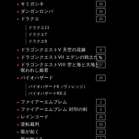
キミガシネ
20
ダンガンロンパ
30
ドラクエ
20
ドラクエ11
ドラクエ7
ドラクエ9
ドラゴンクエストV 天空の花嫁
9
ドラゴンクエストVII エデンの戦士たち
1
ドラゴンクエストVIII 空と海と大地と
27
呪われし姫君
バイオハザード
24
バイオハザード8（ヴィレッジ）
バイオハザードRE:2
ファイアーエムブレム
1
ファイアーエムブレム 封印の剣
2
レインコード
20
逆転裁判
23
龍が如く
13