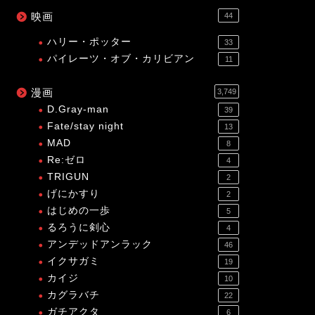
映画
44
ハリー・ポッター
33
パイレーツ・オブ・カリビアン
11
漫画
3,749
D.Gray-man
39
Fate/stay night
13
MAD
8
Re:ゼロ
4
TRIGUN
2
げにかすり
2
はじめの一歩
5
るろうに剣心
4
アンデッドアンラック
46
イクサガミ
19
カイジ
10
カグラバチ
22
ガチアクタ
6