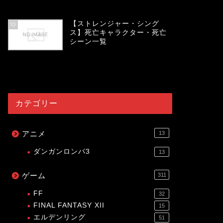
54030
view
【ストレンジャー・シング
10
ス】死亡キャラクター・死亡
シーン一覧
53998
view
カテゴリー
アニメ
13
ダンガンロンパ3
13
ゲーム
311
FF
32
FINAL FANTASY XII
15
エルデンリング
51