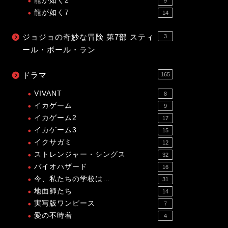
龍が如く2
9
龍が如く7
14
ジョジョの奇妙な冒険 第7部 スティ
3
ール・ボール・ラン
ドラマ
165
VIVANT
8
イカゲーム
9
イカゲーム2
17
イカゲーム3
15
イクサガミ
12
ストレンジャー・シングス
32
バイオハザード
16
今、私たちの学校は…
31
地面師たち
14
実写版ワンピース
7
愛の不時着
4