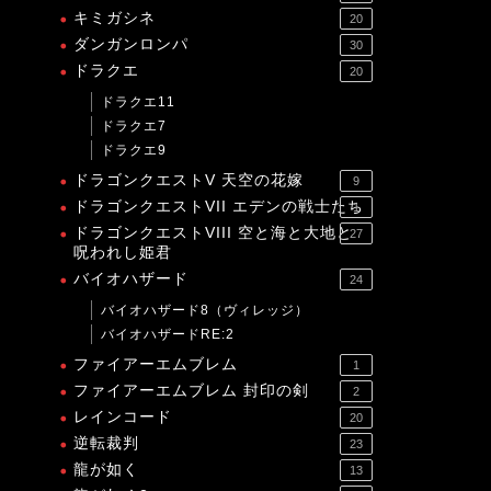
キミガシネ
20
ダンガンロンパ
30
ドラクエ
20
ドラクエ11
ドラクエ7
ドラクエ9
ドラゴンクエストV 天空の花嫁
9
ドラゴンクエストVII エデンの戦士たち
1
ドラゴンクエストVIII 空と海と大地と
27
呪われし姫君
バイオハザード
24
バイオハザード8（ヴィレッジ）
バイオハザードRE:2
ファイアーエムブレム
1
ファイアーエムブレム 封印の剣
2
レインコード
20
逆転裁判
23
龍が如く
13