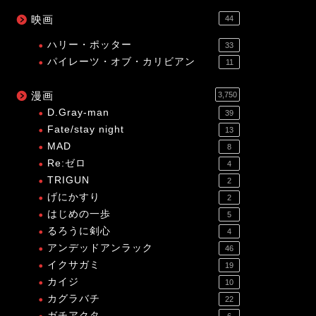
映画
44
ハリー・ポッター
33
パイレーツ・オブ・カリビアン
11
漫画
3,750
D.Gray-man
39
Fate/stay night
13
MAD
8
Re:ゼロ
4
TRIGUN
2
げにかすり
2
はじめの一歩
5
るろうに剣心
4
アンデッドアンラック
46
イクサガミ
19
カイジ
10
カグラバチ
22
ガチアクタ