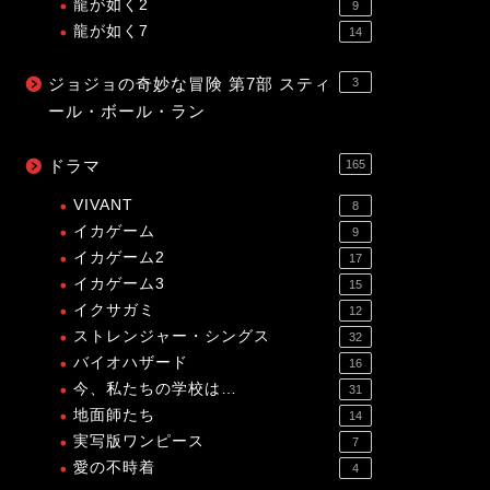
龍が如く2
9
龍が如く7
14
ジョジョの奇妙な冒険 第7部 スティ
3
ール・ボール・ラン
ドラマ
165
VIVANT
8
イカゲーム
9
イカゲーム2
17
イカゲーム3
15
イクサガミ
12
ストレンジャー・シングス
32
バイオハザード
16
今、私たちの学校は…
31
地面師たち
14
実写版ワンピース
7
愛の不時着
4