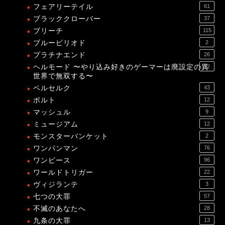
フェアリーテイル
61
ブラッククローバー
37
ブリーチ
115
ブルーピリオド
2
プラチナエンド
26
ヘルモード 〜やり込み好きのゲーマーは廃設定の異
12
世界で無双する〜
ベルセルク
43
ボルト
12
マッシュル
9
ミュージアム
12
モンスターバンケット
2
ワンパンマン
76
ワンピース
96
ワールドトリガー
22
ヴィジランテ
3
七つの大罪
57
不滅のあなたへ
28
九条の大罪
13