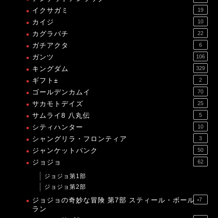
イクサガミ
19
カイジ
10
カグラバチ
22
ガチアクタ
6
ガンツ
106
キングダム
329
ギフト±
2
ゴールデンカムイ
70
サカモトデイズ
25
サムライ8 八丸伝
5
シティハンター
10
シャングリラ・フロンティア
3
ジャンケットバンク
50
ジョジョ
62
ジョジョ第1部
ジョジョ第2部
ジョジョの奇妙な冒険 第7部 スティール・ボール・
7
ラン