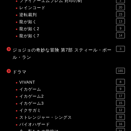
ファイアーエムブレム 封印の剣
2
レインコード
20
逆転裁判
23
龍が如く
13
龍が如く2
9
龍が如く7
14
3
ジョジョの奇妙な冒険 第7部 スティール・ボー
ル・ラン
165
ドラマ
VIVANT
8
イカゲーム
9
イカゲーム2
17
イカゲーム3
15
イクサガミ
12
ストレンジャー・シングス
32
バイオハザード
16