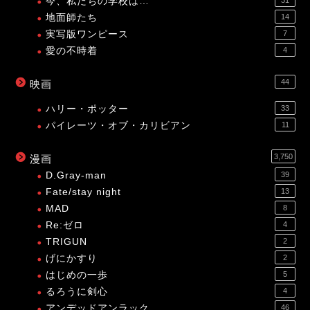
今、私たちの学校は…
31
地面師たち
14
実写版ワンピース
7
愛の不時着
4
44
映画
ハリー・ポッター
33
パイレーツ・オブ・カリビアン
11
3,750
漫画
D.Gray-man
39
Fate/stay night
13
MAD
8
Re:ゼロ
4
TRIGUN
2
げにかすり
2
はじめの一歩
5
るろうに剣心
4
アンデッドアンラック
46