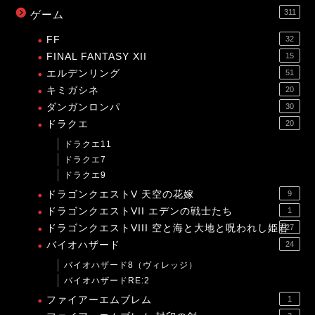
311
ゲーム
FF
32
FINAL FANTASY XII
15
エルデンリング
51
キミガシネ
20
ダンガンロンパ
30
ドラクエ
20
ドラクエ11
ドラクエ7
ドラクエ9
ドラゴンクエストV 天空の花嫁
9
ドラゴンクエストVII エデンの戦士たち
1
ドラゴンクエストVIII 空と海と大地と呪われし姫君
27
バイオハザード
24
バイオハザード8（ヴィレッジ）
バイオハザードRE:2
ファイアーエムブレム
1