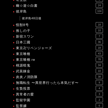
幽☆遊☆白書
24
彼岸島
104
彼岸島48日後
怪獣8号
18
推しの子
10
新宿スワン
7
日本三國
36
東京卍リベンジャーズ
18
東京喰種
43
東京喰種:re
78
桃源暗鬼
34
武装錬金
10
炎炎ノ消防隊
38
無職転生 〜異世界行ったら本気だす〜
9
生贄投票
4
異常者の愛
3
監獄学園
2
監禁嬢
6