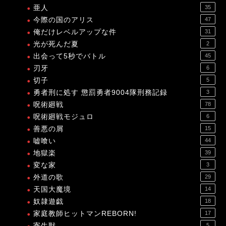
亜人
35
今際の国のアリス
47
俺だけレベルアップな件
31
光が死んだ夏
2
出会って5秒でバトル
45
刃牙
6
切子
5
勇者刑に処す 懲罰勇者9004隊刑務記録
3
呪術廻戦
78
呪術廻戦モジュロ
6
善悪の屑
15
嘘喰い
44
地獄楽
39
変な家
3
外道の歌
29
天国大魔境
14
奴隷遊戯
18
家庭教師ヒットマンREBORN!
17
寄生獣
5