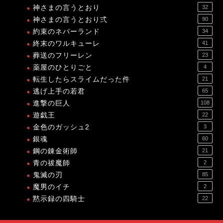
神さまの言うとおり
32
神さまの言うとおり弍
90
約束のネバーランド
34
終末のワルキューレ
41
葬送のフリーレン
23
薬屋のひとりごと
4
転生したらスライムだった件
21
逃げ上手の若君
65
進撃の巨人
108
遊戯王
22
金色のガッシュ2
3
銀魂
60
鋼の錬金術師
21
青の祓魔師
2
鬼滅の刃
85
魔男のイチ
2
黙示録の四騎士
22