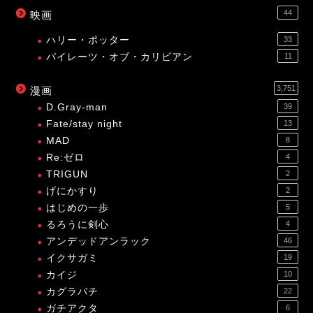
44
映画
ハリー・ポッター
33
パイレーツ・オブ・カリビアン
11
3,751
漫画
D.Gray-man
39
Fate/stay night
13
MAD
8
Re:ゼロ
4
TRIGUN
2
げにかすり
2
はじめの一歩
5
るろうに剣心
4
アンデッドアンラック
46
イクサガミ
19
カイジ
10
カグラバチ
22
ガチアクタ
6