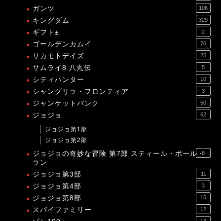
ガンツ
106
キングダム
329
ギフト±
2
ゴールデンカムイ
70
サカモトデイズ
25
サムライ8 八丸伝
5
シティハンター
10
シャングリラ・フロンティア
3
ジャンケットバンク
50
ジョジョ
62
ジョジョ第1部
ジョジョ第2部
ジョジョの奇妙な冒険 第7部 スティール・ボール・
8
ラン
ジョジョ第3部
11
ジョジョ第4部
3
ジョジョ第8部
15
スパイファミリー
12
13