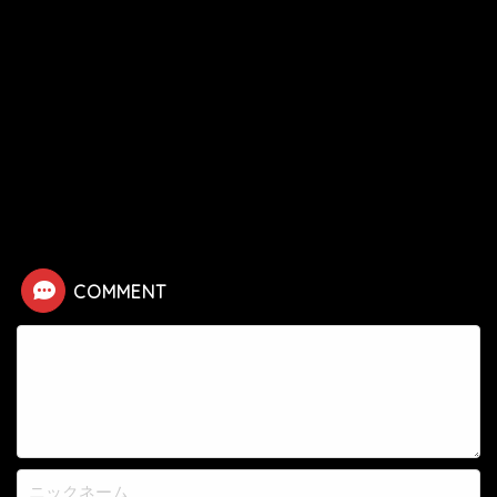
HOME
漫画
ジョジョ第4部
【ダイヤモンドは砕けない（ジョジョ第4部）】死亡キャラクター・死亡シーン
一覧
COMMENT