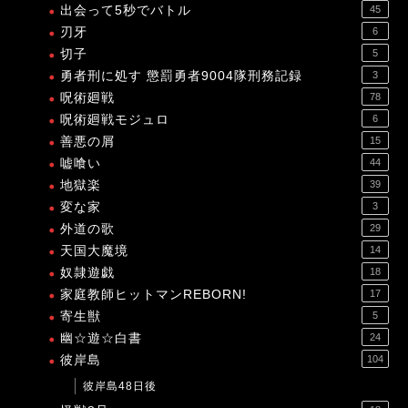
出会って5秒でバトル
45
刃牙
6
切子
5
勇者刑に処す 懲罰勇者9004隊刑務記録
3
呪術廻戦
78
呪術廻戦モジュロ
6
善悪の屑
15
嘘喰い
44
地獄楽
39
変な家
3
外道の歌
29
天国大魔境
14
奴隷遊戯
18
家庭教師ヒットマンREBORN!
17
寄生獣
5
幽☆遊☆白書
24
彼岸島
104
彼岸島48日後