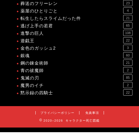
葬送のフリーレン
23
薬屋のひとりごと
4
転生したらスライムだった件
21
逃げ上手の若君
65
進撃の巨人
108
遊戯王
22
金色のガッシュ2
3
銀魂
60
鋼の錬金術師
21
青の祓魔師
2
鬼滅の刃
85
魔男のイチ
2
黙示録の四騎士
22
プライバシーポリシー
免責事項
2020–2026 キャラクター死亡図鑑
プライバシーポリシー
免責事項