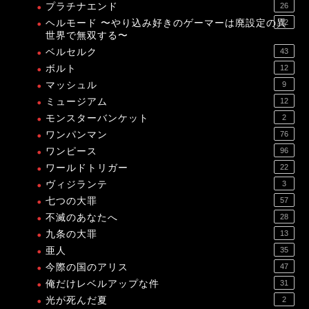
プラチナエンド
26
ヘルモード 〜やり込み好きのゲーマーは廃設定の異
12
世界で無双する〜
ベルセルク
43
ボルト
12
マッシュル
9
ミュージアム
12
モンスターバンケット
2
ワンパンマン
76
ワンピース
96
ワールドトリガー
22
ヴィジランテ
3
七つの大罪
57
不滅のあなたへ
28
九条の大罪
13
亜人
35
今際の国のアリス
47
俺だけレベルアップな件
31
光が死んだ夏
2