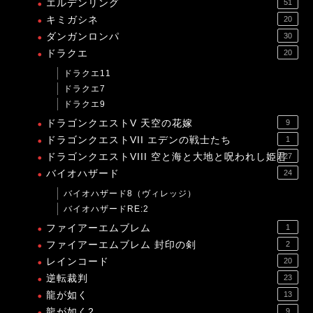
エルデンリング
51
キミガシネ
20
ダンガンロンパ
30
ドラクエ
20
ドラクエ11
ドラクエ7
ドラクエ9
ドラゴンクエストV 天空の花嫁
9
ドラゴンクエストVII エデンの戦士たち
1
ドラゴンクエストVIII 空と海と大地と呪われし姫君
27
バイオハザード
24
バイオハザード8（ヴィレッジ）
バイオハザードRE:2
ファイアーエムブレム
1
ファイアーエムブレム 封印の剣
2
レインコード
20
逆転裁判
23
龍が如く
13
龍が如く2
9