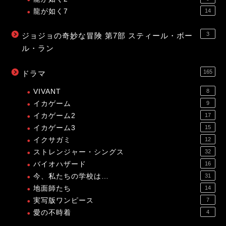
龍が如く7
14
3
ジョジョの奇妙な冒険 第7部 スティール・ボー
ル・ラン
165
ドラマ
VIVANT
8
イカゲーム
9
イカゲーム2
17
イカゲーム3
15
イクサガミ
12
ストレンジャー・シングス
32
バイオハザード
16
今、私たちの学校は…
31
地面師たち
14
実写版ワンピース
7
愛の不時着
4