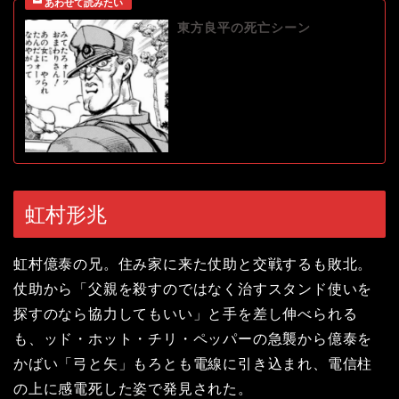
東方良平の死亡シーン
虹村形兆
虹村億泰の兄。住み家に来た仗助と交戦するも敗北。
仗助から「父親を殺すのではなく治すスタンド使いを
探すのなら協力してもいい」と手を差し伸べられる
も、ッド・ホット・チリ・ペッパーの急襲から億泰を
かばい「弓と矢」もろとも電線に引き込まれ、電信柱
の上に感電死した姿で発見された。