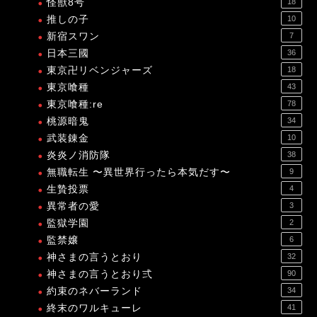
怪獣8号
18
推しの子
10
新宿スワン
7
日本三國
36
東京卍リベンジャーズ
18
東京喰種
43
東京喰種:re
78
桃源暗鬼
34
武装錬金
10
炎炎ノ消防隊
38
無職転生 〜異世界行ったら本気だす〜
9
生贄投票
4
異常者の愛
3
監獄学園
2
監禁嬢
6
神さまの言うとおり
32
神さまの言うとおり弍
90
約束のネバーランド
34
終末のワルキューレ
41