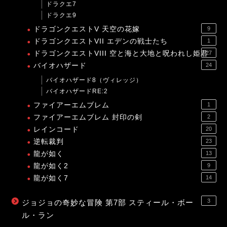
ドラクエ7
ドラクエ9
ドラゴンクエストV 天空の花嫁
9
ドラゴンクエストVII エデンの戦士たち
1
ドラゴンクエストVIII 空と海と大地と呪われし姫君
27
バイオハザード
24
バイオハザード8（ヴィレッジ）
バイオハザードRE:2
ファイアーエムブレム
1
ファイアーエムブレム 封印の剣
2
レインコード
20
逆転裁判
23
龍が如く
13
龍が如く2
9
龍が如く7
14
3
ジョジョの奇妙な冒険 第7部 スティール・ボー
ル・ラン