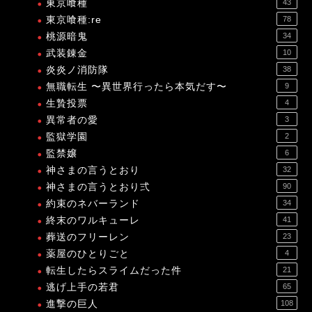
東京喰種
43
東京喰種:re
78
桃源暗鬼
34
武装錬金
10
炎炎ノ消防隊
38
無職転生 〜異世界行ったら本気だす〜
9
生贄投票
4
異常者の愛
3
監獄学園
2
監禁嬢
6
神さまの言うとおり
32
神さまの言うとおり弍
90
約束のネバーランド
34
終末のワルキューレ
41
葬送のフリーレン
23
薬屋のひとりごと
4
転生したらスライムだった件
21
逃げ上手の若君
65
進撃の巨人
108