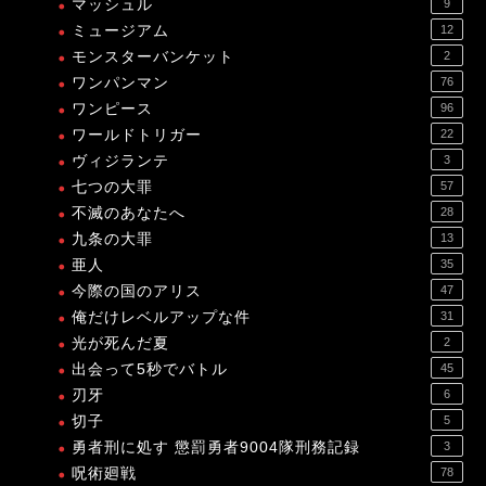
マッシュル
9
ミュージアム
12
モンスターバンケット
2
ワンパンマン
76
ワンピース
96
ワールドトリガー
22
ヴィジランテ
3
七つの大罪
57
不滅のあなたへ
28
九条の大罪
13
亜人
35
今際の国のアリス
47
俺だけレベルアップな件
31
光が死んだ夏
2
出会って5秒でバトル
45
刃牙
6
切子
5
勇者刑に処す 懲罰勇者9004隊刑務記録
3
呪術廻戦
78