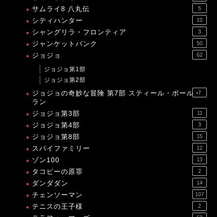
サムライ8 八丸伝
5
シティハンター
10
シャングリラ・フロンティア
3
ジャンケットバンク
50
ジョジョ
62
ジョジョ第1部
ジョジョ第2部
ジョジョの奇妙な冒険 第7部 スティール・ボール・
7
ラン
ジョジョ第3部
11
ジョジョ第4部
3
ジョジョ第8部
15
スパイファミリー
12
ゾン100
13
タコピーの原罪
2
ダンダダン
14
チェンソーマン
107
テニスの王子様
2