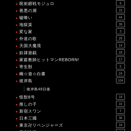
呪術廻戦モジュロ
6
善悪の屑
15
嘘喰い
44
地獄楽
39
変な家
3
外道の歌
29
天国大魔境
14
奴隷遊戯
18
家庭教師ヒットマンREBORN!
17
寄生獣
5
幽☆遊☆白書
24
彼岸島
104
彼岸島48日後
怪獣8号
18
推しの子
10
新宿スワン
7
日本三國
36
東京卍リベンジャーズ
18