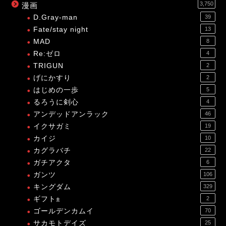
3,750
漫画
D.Gray-man
39
Fate/stay night
13
MAD
8
Re:ゼロ
4
TRIGUN
2
げにかすり
2
はじめの一歩
5
るろうに剣心
4
アンデッドアンラック
46
イクサガミ
19
カイジ
10
カグラバチ
22
ガチアクタ
6
ガンツ
106
キングダム
329
ギフト±
2
ゴールデンカムイ
70
サカモトデイズ
25