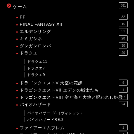
311
ゲーム
FF
32
FINAL FANTASY XII
15
エルデンリング
51
キミガシネ
20
ダンガンロンパ
30
ドラクエ
20
ドラクエ11
ドラクエ7
ドラクエ9
ドラゴンクエストV 天空の花嫁
9
ドラゴンクエストVII エデンの戦士たち
1
ドラゴンクエストVIII 空と海と大地と呪われし姫君
27
バイオハザード
24
バイオハザード8（ヴィレッジ）
バイオハザードRE:2
ファイアーエムブレム
1