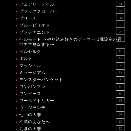
フェアリーテイル
61
ブラッククローバー
37
ブリーチ
115
ブルーピリオド
2
プラチナエンド
26
ヘルモード 〜やり込み好きのゲーマーは廃設定の異
12
世界で無双する〜
ベルセルク
43
ボルト
12
マッシュル
9
ミュージアム
12
モンスターバンケット
2
ワンパンマン
76
ワンピース
96
ワールドトリガー
22
ヴィジランテ
3
七つの大罪
57
不滅のあなたへ
28
九条の大罪
13