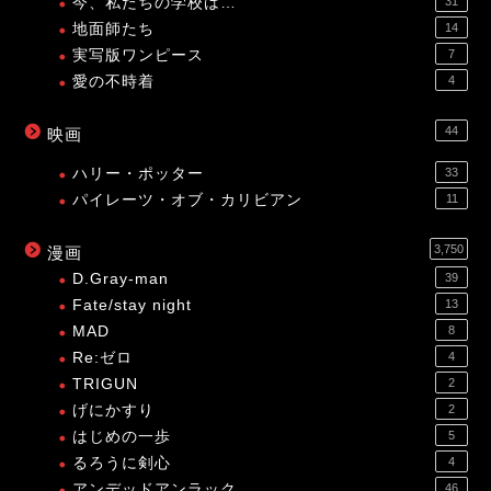
今、私たちの学校は…
31
地面師たち
14
実写版ワンピース
7
愛の不時着
4
44
映画
ハリー・ポッター
33
パイレーツ・オブ・カリビアン
11
3,750
漫画
D.Gray-man
39
Fate/stay night
13
MAD
8
Re:ゼロ
4
TRIGUN
2
げにかすり
2
はじめの一歩
5
るろうに剣心
4
アンデッドアンラック
46