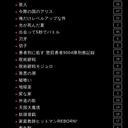
亜人
35
今際の国のアリス
47
俺だけレベルアップな件
31
光が死んだ夏
2
出会って5秒でバトル
45
刃牙
6
切子
5
勇者刑に処す 懲罰勇者9004隊刑務記録
3
呪術廻戦
78
呪術廻戦モジュロ
6
善悪の屑
15
嘘喰い
44
地獄楽
39
変な家
3
外道の歌
29
天国大魔境
14
奴隷遊戯
18
家庭教師ヒットマンREBORN!
17
5