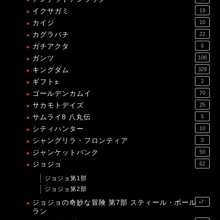
イクサガミ
19
カイジ
10
カグラバチ
22
ガチアクタ
6
ガンツ
106
キングダム
329
ギフト±
2
ゴールデンカムイ
70
サカモトデイズ
25
サムライ8 八丸伝
5
シティハンター
10
シャングリラ・フロンティア
3
ジャンケットバンク
50
ジョジョ
62
ジョジョ第1部
ジョジョ第2部
ジョジョの奇妙な冒険 第7部 スティール・ボール・
7
ラン