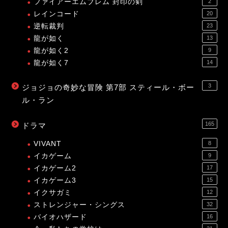
ファイアーエムブレム 封印の剣
2
レインコード
20
逆転裁判
23
龍が如く
13
龍が如く2
9
龍が如く7
14
3
ジョジョの奇妙な冒険 第7部 スティール・ボー
ル・ラン
165
ドラマ
VIVANT
8
イカゲーム
9
イカゲーム2
17
イカゲーム3
15
イクサガミ
12
ストレンジャー・シングス
32
バイオハザード
16