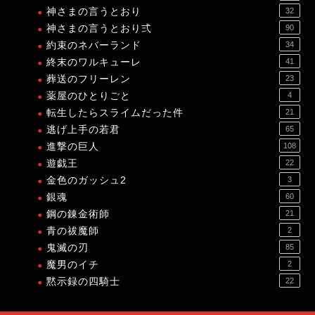
神さまの言うとおり
32
神さまの言うとおり弍
90
約束のネバーランド
34
終末のワルキューレ
41
葬送のフリーレン
23
薬屋のひとりごと
4
転生したらスライムだった件
21
逃げ上手の若君
65
進撃の巨人
108
遊戯王
22
金色のガッシュ2
3
銀魂
60
鋼の錬金術師
21
青の祓魔師
2
鬼滅の刃
85
魔男のイチ
2
黙示録の四騎士
22