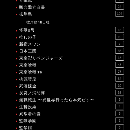
寄生獣
幽☆遊☆白書
24
彼岸島
104
彼岸島48日後
怪獣8号
18
推しの子
10
新宿スワン
7
日本三國
36
東京卍リベンジャーズ
18
東京喰種
43
東京喰種:re
78
桃源暗鬼
34
武装錬金
10
炎炎ノ消防隊
38
無職転生 〜異世界行ったら本気だす〜
9
生贄投票
4
異常者の愛
3
監獄学園
2
監禁嬢
6