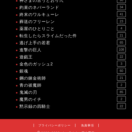
神さまの言うとおり弍
約束のネバーランド
34
終末のワルキューレ
41
葬送のフリーレン
23
薬屋のひとりごと
4
転生したらスライムだった件
21
逃げ上手の若君
65
進撃の巨人
108
遊戯王
22
金色のガッシュ2
3
銀魂
60
鋼の錬金術師
21
青の祓魔師
2
鬼滅の刃
85
魔男のイチ
2
黙示録の四騎士
22
プライバシーポリシー
免責事項