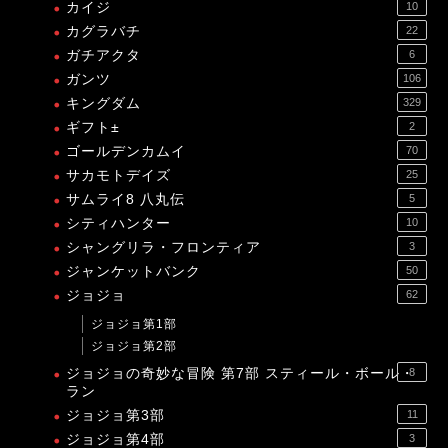
カイジ
10
カグラバチ
22
ガチアクタ
6
ガンツ
106
キングダム
329
ギフト±
2
ゴールデンカムイ
70
サカモトデイズ
25
サムライ8 八丸伝
5
シティハンター
10
シャングリラ・フロンティア
3
ジャンケットバンク
50
ジョジョ
62
ジョジョ第1部
ジョジョ第2部
ジョジョの奇妙な冒険 第7部 スティール・ボール・
8
ラン
ジョジョ第3部
11
ジョジョ第4部
3