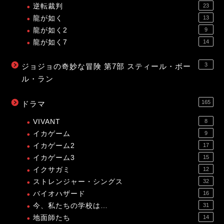
逆転裁判
23
龍が如く
13
龍が如く2
9
龍が如く7
14
3
ジョジョの奇妙な冒険 第7部 スティール・ボー
ル・ラン
165
ドラマ
VIVANT
8
イカゲーム
9
イカゲーム2
17
イカゲーム3
15
イクサガミ
12
ストレンジャー・シングス
32
バイオハザード
16
今、私たちの学校は…
31
地面師たち
14