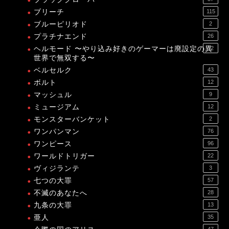
ブリーチ
115
ブルーピリオド
2
プラチナエンド
26
ヘルモード 〜やり込み好きのゲーマーは廃設定の異
12
世界で無双する〜
ベルセルク
43
ボルト
12
マッシュル
9
ミュージアム
12
モンスターバンケット
2
ワンパンマン
76
ワンピース
96
ワールドトリガー
22
ヴィジランテ
3
七つの大罪
57
不滅のあなたへ
28
九条の大罪
13
亜人
35
47