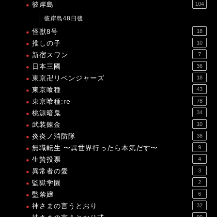
彼岸島
104
彼岸島48日後
怪獣8号
18
推しの子
10
新宿スワン
7
日本三國
36
東京卍リベンジャーズ
18
東京喰種
43
東京喰種:re
78
桃源暗鬼
34
武装錬金
10
炎炎ノ消防隊
38
無職転生 〜異世界行ったら本気だす〜
9
生贄投票
4
異常者の愛
3
監獄学園
2
監禁嬢
6
神さまの言うとおり
32
90