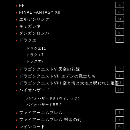
FF
32
FINAL FANTASY XII
15
エルデンリング
51
キミガシネ
20
ダンガンロンパ
30
ドラクエ
20
ドラクエ11
ドラクエ7
ドラクエ9
ドラゴンクエストV 天空の花嫁
9
ドラゴンクエストVII エデンの戦士たち
1
ドラゴンクエストVIII 空と海と大地と呪われし姫君
27
バイオハザード
24
バイオハザード8（ヴィレッジ）
バイオハザードRE:2
ファイアーエムブレム
1
ファイアーエムブレム 封印の剣
2
レインコード
20