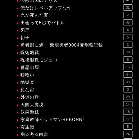
今際の国のアリス
俺だけレベルアップな件
31
光が死んだ夏
2
出会って5秒でバトル
45
刃牙
6
切子
5
勇者刑に処す 懲罰勇者9004隊刑務記録
3
呪術廻戦
78
呪術廻戦モジュロ
6
善悪の屑
15
嘘喰い
44
地獄楽
39
変な家
3
外道の歌
29
天国大魔境
14
奴隷遊戯
18
家庭教師ヒットマンREBORN!
17
寄生獣
5
幽☆遊☆白書
24