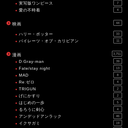
実写版ワンピース
7
愛の不時着
4
44
映画
ハリー・ポッター
33
パイレーツ・オブ・カリビアン
11
3,751
漫画
D.Gray-man
39
Fate/stay night
13
MAD
8
Re:ゼロ
4
TRIGUN
2
げにかすり
2
はじめの一歩
5
るろうに剣心
4
アンデッドアンラック
46
イクサガミ
19