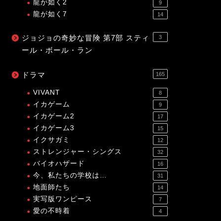
龍が如く2
9
龍が如く7
14
ジョジョの奇妙な冒険 第7部 スティ
3
ール・ボール・ラン
ドラマ
165
VIVANT
8
イカゲーム
9
イカゲーム2
17
イカゲーム3
15
イクサガミ
12
ストレンジャー・シングス
32
バイオハザード
16
今、私たちの学校は…
31
地面師たち
14
実写版ワンピース
7
愛の不時着
4