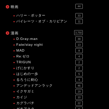
映画
44
ハリー・ポッター
33
パイレーツ・オブ・カリビアン
11
漫画
3,750
D.Gray-man
39
Fate/stay night
13
MAD
8
Re:ゼロ
4
TRIGUN
2
げにかすり
2
はじめの一歩
5
るろうに剣心
4
アンデッドアンラック
46
イクサガミ
19
カイジ
10
カグラバチ
22
ガチアクタ