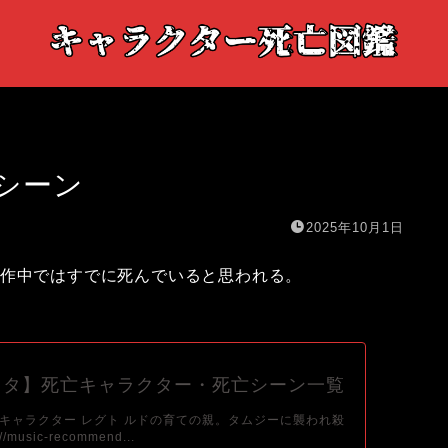
シーン
2025年10月1日
、作中ではすでに死んでいると思われる。
クタ】死亡キャラクター・死亡シーン一覧
キャラクター レグト ルドの育ての親。タムジーに襲われ殺
/music-recommend...