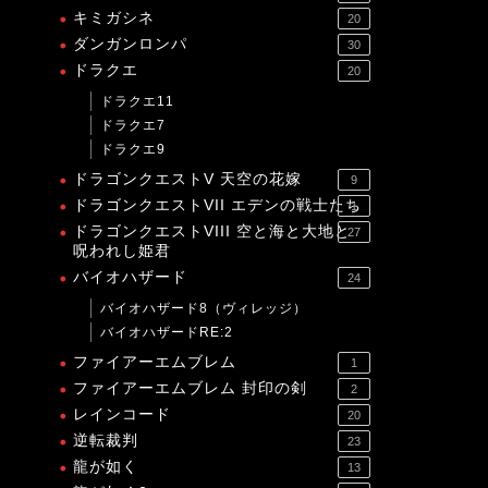
キミガシネ
20
ダンガンロンパ
30
ドラクエ
20
ドラクエ11
ドラクエ7
ドラクエ9
ドラゴンクエストV 天空の花嫁
9
ドラゴンクエストVII エデンの戦士たち
1
ドラゴンクエストVIII 空と海と大地と
27
呪われし姫君
バイオハザード
24
バイオハザード8（ヴィレッジ）
バイオハザードRE:2
ファイアーエムブレム
1
ファイアーエムブレム 封印の剣
2
レインコード
20
逆転裁判
23
龍が如く
13