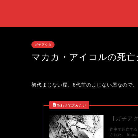
ガチアクタ
マカカ・アイコルの死亡
初代まじない屋。6代前のまじない屋なので
【ガチア
作中で死亡する
された。 https:/