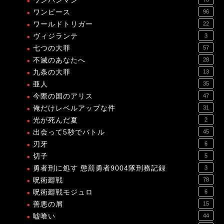
ワンパンマン
ワンピース
96
ワールドトリガー
22
ヴィジランテ
3
七つの大罪
57
不滅のあなたへ
28
九条の大罪
13
亜人
35
今際の国のアリス
47
俺だけレベルアップな件
31
光が死んだ夏
2
出会って5秒でバトル
45
刃牙
6
切子
5
勇者刑に処す 懲罰勇者9004隊刑務記録
3
呪術廻戦
78
呪術廻戦モジュロ
6
善悪の屑
15
嘘喰い
44