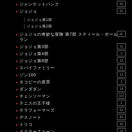
ジャンケットバンク
50
ジョジョ
62
ジョジョ第1部
ジョジョ第2部
ジョジョの奇妙な冒険 第7部 スティール・ボール・
8
ラン
ジョジョ第3部
11
ジョジョ第4部
3
ジョジョ第8部
15
スパイファミリー
12
ゾン100
13
タコピーの原罪
2
ダンダダン
14
チェンソーマン
107
テニスの王子様
2
テラフォーマーズ
52
デスノート
65
トリコ
35
ドクターストーン
16