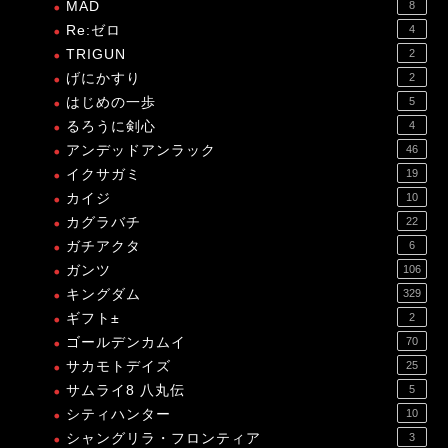
MAD
8
Re:ゼロ
4
TRIGUN
2
げにかすり
2
はじめの一歩
5
るろうに剣心
4
アンデッドアンラック
46
イクサガミ
19
カイジ
10
カグラバチ
22
ガチアクタ
6
ガンツ
106
キングダム
329
ギフト±
2
ゴールデンカムイ
70
サカモトデイズ
25
サムライ8 八丸伝
5
シティハンター
10
シャングリラ・フロンティア
3