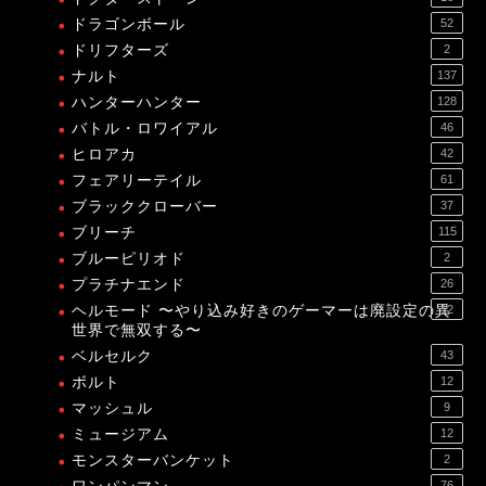
ドラゴンボール
52
ドリフターズ
2
ナルト
137
ハンターハンター
128
バトル・ロワイアル
46
ヒロアカ
42
フェアリーテイル
61
ブラッククローバー
37
ブリーチ
115
ブルーピリオド
2
プラチナエンド
26
ヘルモード 〜やり込み好きのゲーマーは廃設定の異
12
世界で無双する〜
ベルセルク
43
ボルト
12
マッシュル
9
ミュージアム
12
モンスターバンケット
2
76