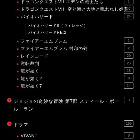
ドラゴンクエストVII エデンの戦士たち
1
ドラゴンクエストVIII 空と海と大地と呪われし姫君
27
バイオハザード
24
バイオハザード8（ヴィレッジ）
バイオハザードRE:2
ファイアーエムブレム
1
ファイアーエムブレム 封印の剣
2
レインコード
20
逆転裁判
23
龍が如く
13
龍が如く2
9
龍が如く7
14
3
ジョジョの奇妙な冒険 第7部 スティール・ボー
ル・ラン
165
ドラマ
VIVANT
8