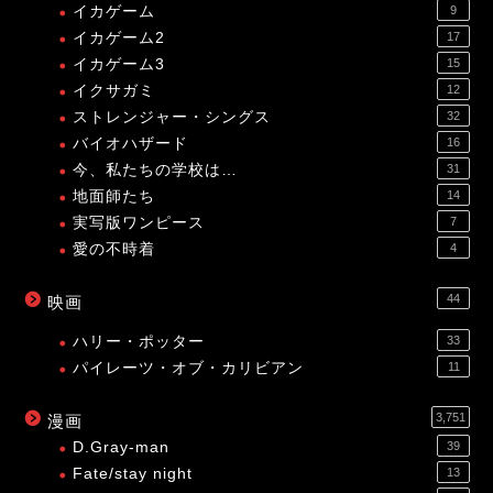
イカゲーム
9
イカゲーム2
17
イカゲーム3
15
イクサガミ
12
ストレンジャー・シングス
32
バイオハザード
16
今、私たちの学校は…
31
地面師たち
14
実写版ワンピース
7
愛の不時着
4
44
映画
ハリー・ポッター
33
パイレーツ・オブ・カリビアン
11
3,751
漫画
D.Gray-man
39
Fate/stay night
13