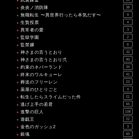
武装錬金
炎炎ノ消防隊
38
無職転生 〜異世界行ったら本気だす〜
9
生贄投票
4
異常者の愛
3
監獄学園
2
監禁嬢
6
神さまの言うとおり
32
神さまの言うとおり弍
90
約束のネバーランド
34
終末のワルキューレ
41
葬送のフリーレン
23
薬屋のひとりごと
4
転生したらスライムだった件
21
逃げ上手の若君
65
進撃の巨人
108
遊戯王
22
金色のガッシュ2
3
銀魂
60