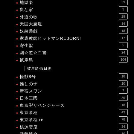
地獄楽
39
変な家
3
外道の歌
29
天国大魔境
14
奴隷遊戯
18
家庭教師ヒットマンREBORN!
17
寄生獣
5
幽☆遊☆白書
24
彼岸島
104
彼岸島48日後
怪獣8号
18
推しの子
10
新宿スワン
7
日本三國
36
東京卍リベンジャーズ
18
東京喰種
43
東京喰種:re
78
桃源暗鬼
34
10