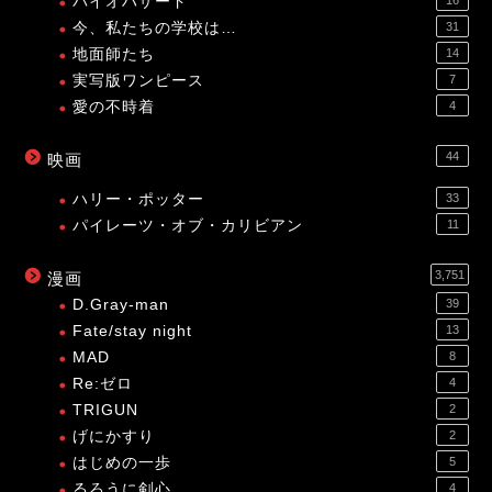
バイオハザード
今、私たちの学校は…
31
地面師たち
14
実写版ワンピース
7
愛の不時着
4
44
映画
ハリー・ポッター
33
パイレーツ・オブ・カリビアン
11
3,751
漫画
D.Gray-man
39
Fate/stay night
13
MAD
8
Re:ゼロ
4
TRIGUN
2
げにかすり
2
はじめの一歩
5
るろうに剣心
4