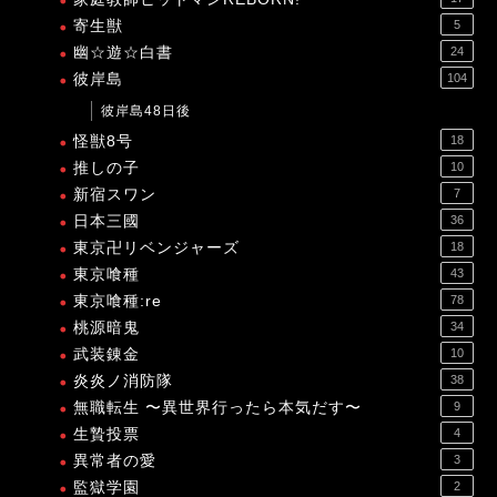
寄生獣
5
幽☆遊☆白書
24
彼岸島
104
彼岸島48日後
怪獣8号
18
推しの子
10
新宿スワン
7
日本三國
36
東京卍リベンジャーズ
18
東京喰種
43
東京喰種:re
78
桃源暗鬼
34
武装錬金
10
炎炎ノ消防隊
38
無職転生 〜異世界行ったら本気だす〜
9
生贄投票
4
異常者の愛
3
監獄学園
2