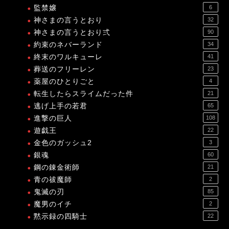
監禁嬢
6
神さまの言うとおり
32
神さまの言うとおり弍
90
約束のネバーランド
34
終末のワルキューレ
41
葬送のフリーレン
23
薬屋のひとりごと
4
転生したらスライムだった件
21
逃げ上手の若君
65
進撃の巨人
108
遊戯王
22
金色のガッシュ2
3
銀魂
60
鋼の錬金術師
21
青の祓魔師
2
鬼滅の刃
85
魔男のイチ
2
黙示録の四騎士
22