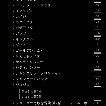
アンデッドアンラック
46
イクサガミ
19
カイジ
10
カグラバチ
22
ガチアクタ
6
ガンツ
106
キングダム
329
ギフト±
2
ゴールデンカムイ
70
サカモトデイズ
25
サムライ8 八丸伝
5
シティハンター
10
シャングリラ・フロンティア
3
ジャンケットバンク
50
ジョジョ
62
ジョジョ第1部
ジョジョ第2部
ジョジョの奇妙な冒険 第7部 スティール・ボール・
8