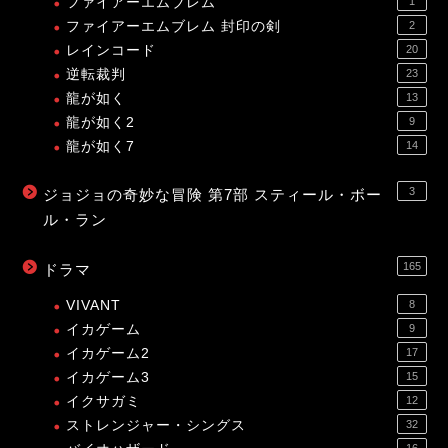
ファイアーエムブレム
1
ファイアーエムブレム 封印の剣
2
レインコード
20
逆転裁判
23
龍が如く
13
龍が如く2
9
龍が如く7
14
3
ジョジョの奇妙な冒険 第7部 スティール・ボー
ル・ラン
165
ドラマ
VIVANT
8
イカゲーム
9
イカゲーム2
17
イカゲーム3
15
イクサガミ
12
ストレンジャー・シングス
32
16