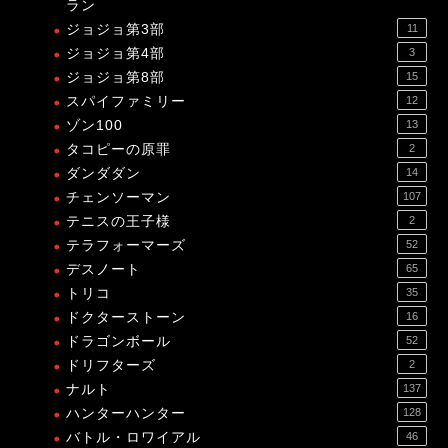
ラン
ジョジョ第3部
11
ジョジョ第4部
3
ジョジョ第8部
15
スパイファミリー
12
ゾン100
13
タコピーの原罪
2
ダンダダン
14
チェンソーマン
107
テニスの王子様
2
テラフォーマーズ
52
デスノート
65
トリコ
35
ドクターストーン
16
ドラゴンボール
52
ドリフターズ
2
ナルト
137
ハンターハンター
128
バトル・ロワイアル
46