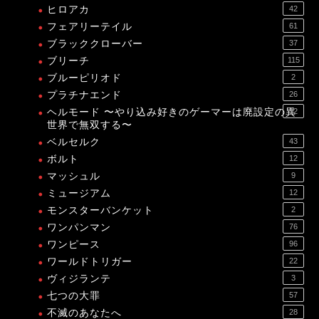
ヒロアカ
42
フェアリーテイル
61
ブラッククローバー
37
ブリーチ
115
ブルーピリオド
2
プラチナエンド
26
ヘルモード 〜やり込み好きのゲーマーは廃設定の異
12
世界で無双する〜
ベルセルク
43
ボルト
12
マッシュル
9
ミュージアム
12
モンスターバンケット
2
ワンパンマン
76
ワンピース
96
ワールドトリガー
22
ヴィジランテ
3
七つの大罪
57
不滅のあなたへ
28