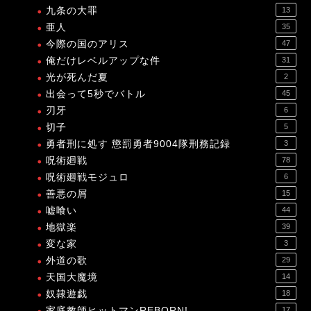
九条の大罪
13
亜人
35
今際の国のアリス
47
俺だけレベルアップな件
31
光が死んだ夏
2
出会って5秒でバトル
45
刃牙
6
切子
5
勇者刑に処す 懲罰勇者9004隊刑務記録
3
呪術廻戦
78
呪術廻戦モジュロ
6
善悪の屑
15
嘘喰い
44
地獄楽
39
変な家
3
外道の歌
29
天国大魔境
14
奴隷遊戯
18
家庭教師ヒットマンREBORN!
17