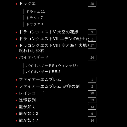
ドラクエ
20
ドラクエ11
ドラクエ7
ドラクエ9
ドラゴンクエストV 天空の花嫁
9
ドラゴンクエストVII エデンの戦士たち
1
ドラゴンクエストVIII 空と海と大地と
27
呪われし姫君
バイオハザード
24
バイオハザード8（ヴィレッジ）
バイオハザードRE:2
ファイアーエムブレム
1
ファイアーエムブレム 封印の剣
2
レインコード
20
逆転裁判
23
龍が如く
13
龍が如く2
9
龍が如く7
14