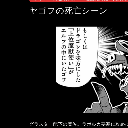
ヤゴフの死亡シーン
グラスター配下の魔族。ラポルカ要塞に攻め