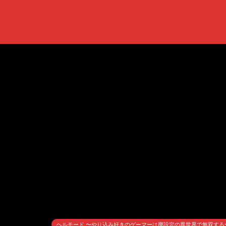
ヘルモード 〜やり込み好きのゲーマーは廃設定の異世界で無双する