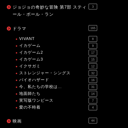
ジョジョの奇妙な冒険 第7部 スティ
3
ール・ボール・ラン
ドラマ
165
VIVANT
8
イカゲーム
9
イカゲーム2
17
イカゲーム3
15
イクサガミ
12
ストレンジャー・シングス
32
バイオハザード
16
今、私たちの学校は…
31
地面師たち
14
実写版ワンピース
7
愛の不時着
4
映画
44