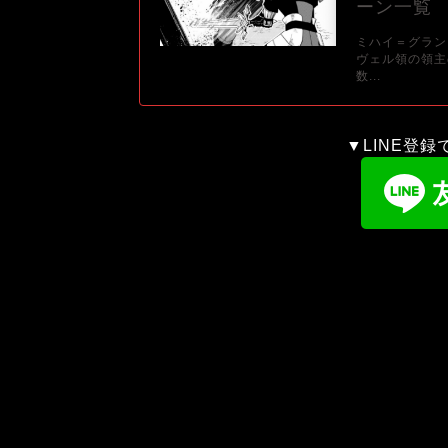
ーン一覧
ミハイ＝グラン
ヴェル領の領主
数...
▼LINE登