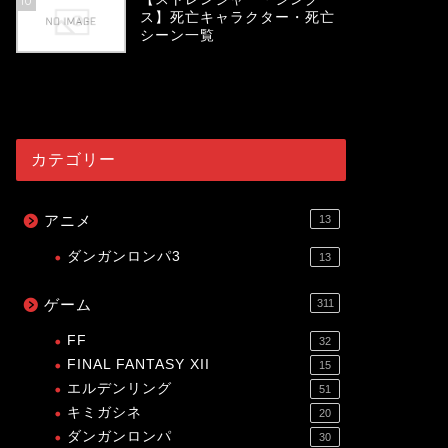
10
ス】死亡キャラクター・死亡
シーン一覧
54059
view
カテゴリー
アニメ
13
ダンガンロンパ3
13
ゲーム
311
FF
32
FINAL FANTASY XII
15
エルデンリング
51
キミガシネ
20
ダンガンロンパ
30