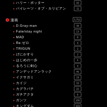
ハリー・ポッター
33
パイレーツ・オブ・カリビアン
11
漫画
3,751
D.Gray-man
39
Fate/stay night
13
MAD
8
Re:ゼロ
4
TRIGUN
2
げにかすり
2
はじめの一歩
5
るろうに剣心
4
アンデッドアンラック
46
イクサガミ
19
カイジ
10
カグラバチ
22
ガチアクタ
6
ガンツ
106
キングダム
329