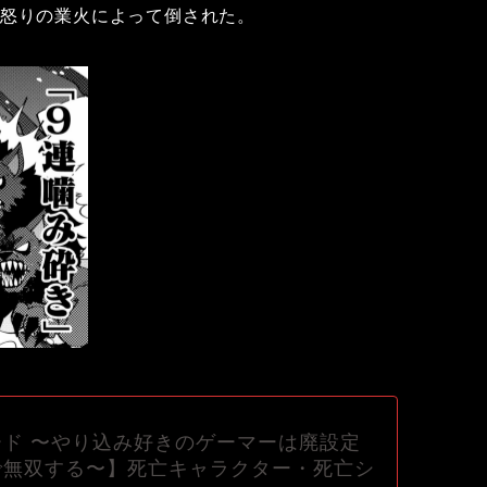
の怒りの業火によって倒された。
ド 〜やり込み好きのゲーマーは廃設定
で無双する〜】死亡キャラクター・死亡シ