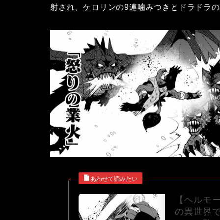
射され、ケロリンの9連噛みつきとドラドラ
【ヘルモー
の異世界