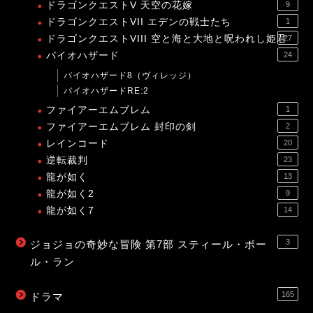
ドラゴンクエストV 天空の花嫁
9
ドラゴンクエストVII エデンの戦士たち
1
ドラゴンクエストVIII 空と海と大地と呪われし姫君
27
バイオハザード
24
バイオハザード8（ヴィレッジ）
バイオハザードRE:2
ファイアーエムブレム
1
ファイアーエムブレム 封印の剣
2
レインコード
20
逆転裁判
23
龍が如く
13
龍が如く2
9
龍が如く7
14
3
ジョジョの奇妙な冒険 第7部 スティール・ボー
ル・ラン
165
ドラマ