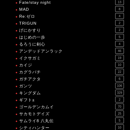
Fate/stay night
13
MAD
8
Re:ゼロ
4
TRIGUN
2
げにかすり
2
はじめの一歩
5
るろうに剣心
4
アンデッドアンラック
46
イクサガミ
19
カイジ
10
カグラバチ
22
ガチアクタ
6
ガンツ
106
キングダム
329
ギフト±
2
ゴールデンカムイ
70
サカモトデイズ
25
サムライ8 八丸伝
5
シティハンター
10