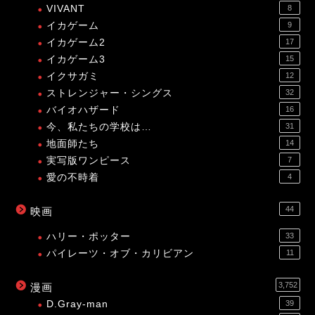
VIVANT
8
イカゲーム
9
イカゲーム2
17
イカゲーム3
15
イクサガミ
12
ストレンジャー・シングス
32
バイオハザード
16
今、私たちの学校は…
31
地面師たち
14
実写版ワンピース
7
愛の不時着
4
44
映画
ハリー・ポッター
33
パイレーツ・オブ・カリビアン
11
3,752
漫画
D.Gray-man
39