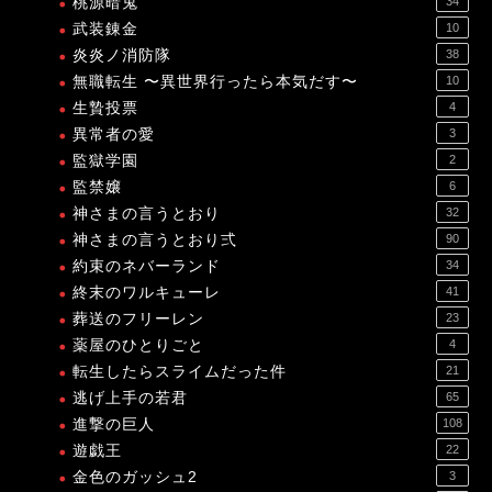
桃源暗鬼
34
武装錬金
10
炎炎ノ消防隊
38
無職転生 〜異世界行ったら本気だす〜
10
生贄投票
4
異常者の愛
3
監獄学園
2
監禁嬢
6
神さまの言うとおり
32
神さまの言うとおり弍
90
約束のネバーランド
34
終末のワルキューレ
41
葬送のフリーレン
23
薬屋のひとりごと
4
転生したらスライムだった件
21
逃げ上手の若君
65
進撃の巨人
108
遊戯王
22
金色のガッシュ2
3