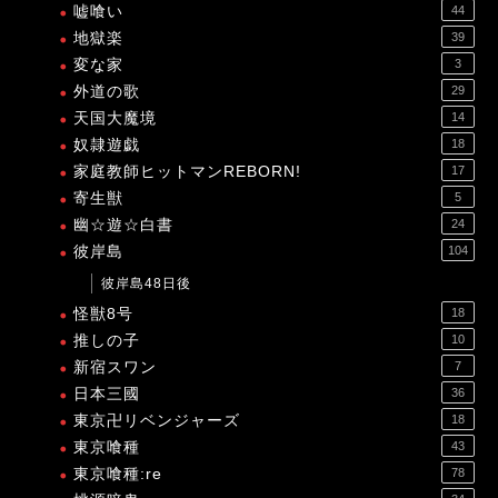
嘘喰い
44
地獄楽
39
変な家
3
外道の歌
29
天国大魔境
14
奴隷遊戯
18
家庭教師ヒットマンREBORN!
17
寄生獣
5
幽☆遊☆白書
24
彼岸島
104
彼岸島48日後
怪獣8号
18
推しの子
10
新宿スワン
7
日本三國
36
東京卍リベンジャーズ
18
東京喰種
43
東京喰種:re
78