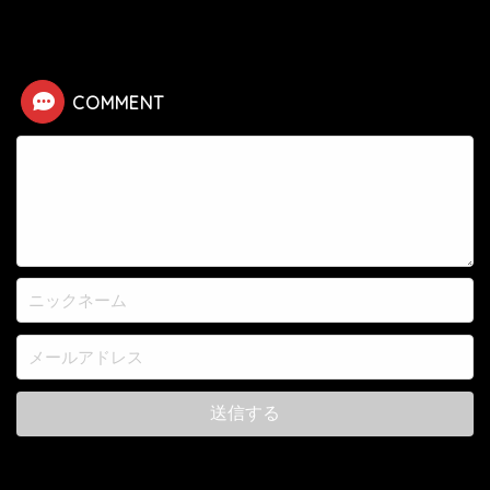
HOME
漫画
鋼の錬金術師
【鋼の錬金術師】レイブンの死亡シーン
COMMENT