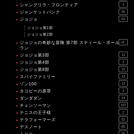
シャングリラ・フロンティア
3
ジャンケットバンク
50
ジョジョ
62
ジョジョ第1部
ジョジョ第2部
ジョジョの奇妙な冒険 第7部 スティール・ボール・
8
ラン
ジョジョ第3部
11
ジョジョ第4部
3
ジョジョ第8部
15
スパイファミリー
12
ゾン100
13
タコピーの原罪
2
ダンダダン
14
チェンソーマン
107
テニスの王子様
2
テラフォーマーズ
52
デスノート
65
35