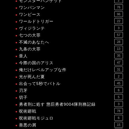
モンスターバンケット
2
ワンパンマン
76
ワンピース
96
ワールドトリガー
22
ヴィジランテ
3
七つの大罪
57
不滅のあなたへ
28
九条の大罪
13
亜人
35
今際の国のアリス
47
俺だけレベルアップな件
31
光が死んだ夏
2
出会って5秒でバトル
45
刃牙
6
切子
5
勇者刑に処す 懲罰勇者9004隊刑務記録
3
呪術廻戦
78
呪術廻戦モジュロ
6
善悪の屑
15