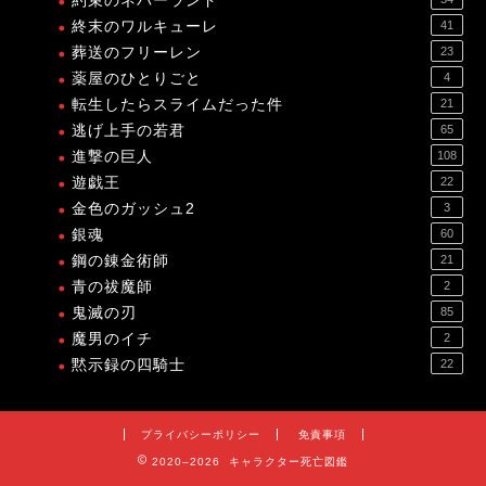
約束のネバーランド
終末のワルキューレ
41
葬送のフリーレン
23
薬屋のひとりごと
4
転生したらスライムだった件
21
逃げ上手の若君
65
進撃の巨人
108
遊戯王
22
金色のガッシュ2
3
銀魂
60
鋼の錬金術師
21
青の祓魔師
2
鬼滅の刃
85
魔男のイチ
2
黙示録の四騎士
22
プライバシーポリシー
免責事項
2020–2026 キャラクター死亡図鑑