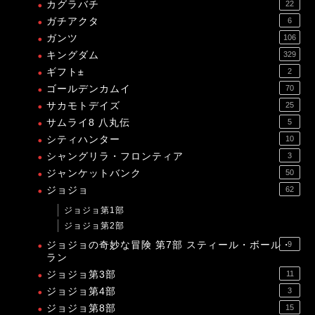
カグラバチ
22
ガチアクタ
6
ガンツ
106
キングダム
329
ギフト±
2
ゴールデンカムイ
70
サカモトデイズ
25
サムライ8 八丸伝
5
シティハンター
10
シャングリラ・フロンティア
3
ジャンケットバンク
50
ジョジョ
62
ジョジョ第1部
ジョジョ第2部
ジョジョの奇妙な冒険 第7部 スティール・ボール・
9
ラン
ジョジョ第3部
11
ジョジョ第4部
3
ジョジョ第8部
15