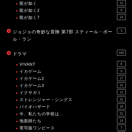
龍が如く
13
龍が如く2
9
龍が如く7
14
3
ジョジョの奇妙な冒険 第7部 スティール・ボー
ル・ラン
165
ドラマ
VIVANT
8
イカゲーム
9
イカゲーム2
17
イカゲーム3
15
イクサガミ
12
ストレンジャー・シングス
32
バイオハザード
16
今、私たちの学校は…
31
地面師たち
14
実写版ワンピース
7