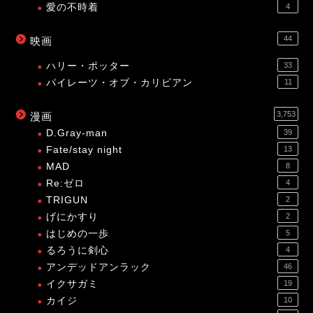
愛の不時着
4
44
映画
ハリー・ポッター
33
パイレーツ・オブ・カリビアン
11
3,753
漫画
D.Gray-man
39
Fate/stay night
13
MAD
8
Re:ゼロ
4
TRIGUN
2
げにかすり
2
はじめの一歩
5
るろうに剣心
4
アンデッドアンラック
46
イクサガミ
19
カイジ
10