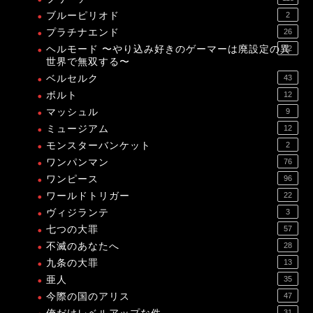
ブルーピリオド
2
プラチナエンド
26
ヘルモード 〜やり込み好きのゲーマーは廃設定の異
12
世界で無双する〜
ベルセルク
43
ボルト
12
マッシュル
9
ミュージアム
12
モンスターバンケット
2
ワンパンマン
76
ワンピース
96
ワールドトリガー
22
ヴィジランテ
3
七つの大罪
57
不滅のあなたへ
28
九条の大罪
13
亜人
35
今際の国のアリス
47
31