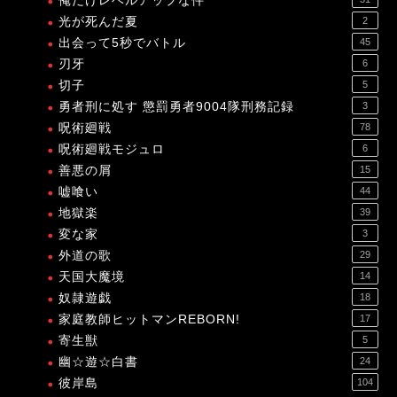
俺だけレベルアップな件
光が死んだ夏
2
出会って5秒でバトル
45
刃牙
6
切子
5
勇者刑に処す 懲罰勇者9004隊刑務記録
3
呪術廻戦
78
呪術廻戦モジュロ
6
善悪の屑
15
嘘喰い
44
地獄楽
39
変な家
3
外道の歌
29
天国大魔境
14
奴隷遊戯
18
家庭教師ヒットマンREBORN!
17
寄生獣
5
幽☆遊☆白書
24
彼岸島
104