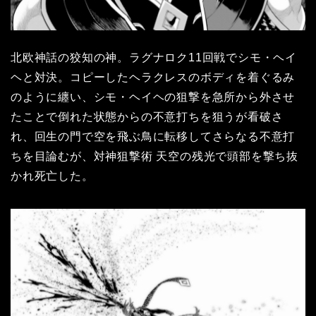
北欧神話の狡知の神。ラグナロク11回戦でシモ・ヘイ
ヘと対決。コピーしたヘラクレスのボディを着ぐるみ
のように纏い、シモ・ヘイヘの狙撃を急所から外させ
たことで倒れた状態からの不意打ちを狙うが看破さ
れ、回生の門で空を飛ぶ鳥に転移してさらなる不意打
ちを目論むが、対神狙撃術 天空の残光で頭部を撃ち抜
かれ死亡した。