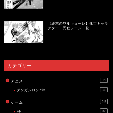
56626
view
10
【終末のワルキューレ】死亡キャラ
クター・死亡シーン一覧
54286
view
カテゴリー
13
アニメ
ダンガンロンパ3
13
311
ゲーム
FF
32