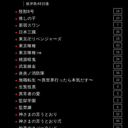
彼岸島48日後
怪獣8号
18
推しの子
10
新宿スワン
7
日本三國
36
東京卍リベンジャーズ
18
東京喰種
43
東京喰種:re
78
桃源暗鬼
34
武装錬金
10
炎炎ノ消防隊
38
無職転生 〜異世界行ったら本気だす〜
10
生贄投票
4
異常者の愛
3
監獄学園
2
監禁嬢
6
神さまの言うとおり
32
神さまの言うとおり弍
90
34