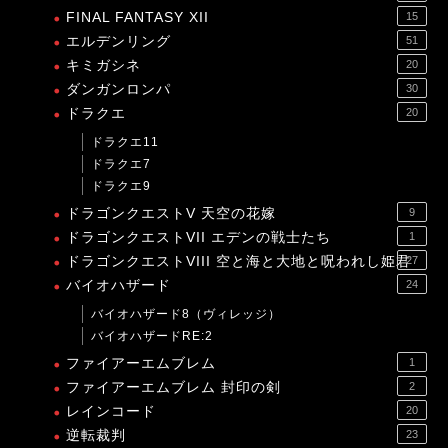
FINAL FANTASY XII
15
エルデンリング
51
キミガシネ
20
ダンガンロンパ
30
ドラクエ
20
ドラクエ11
ドラクエ7
ドラクエ9
ドラゴンクエストV 天空の花嫁
9
ドラゴンクエストVII エデンの戦士たち
1
ドラゴンクエストVIII 空と海と大地と呪われし姫君
27
バイオハザード
24
バイオハザード8（ヴィレッジ）
バイオハザードRE:2
ファイアーエムブレム
1
ファイアーエムブレム 封印の剣
2
レインコード
20
逆転裁判
23