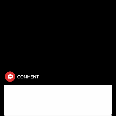
HOME
漫画
終末のワルキューレ
ロキ【終末のワルキューレ】の死亡シーン
COMMENT