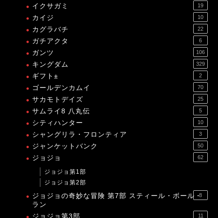
イクサガミ
19
カイジ
10
カグラバチ
22
ガチアクタ
6
ガンツ
106
キングダム
329
ギフト±
2
ゴールデンカムイ
70
サカモトデイズ
25
サムライ8 八丸伝
5
シティハンター
10
シャングリラ・フロンティア
3
ジャンケットバンク
50
ジョジョ
62
ジョジョ第1部
ジョジョ第2部
ジョジョの奇妙な冒険 第7部 スティール・ボール・
8
ラン
ジョジョ第3部
11