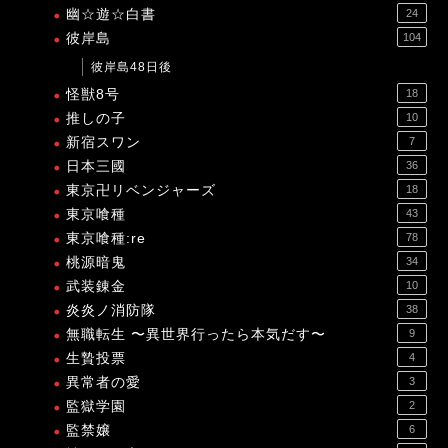
幽☆遊☆白書
24
彼岸島
104
彼岸島48日後
怪獣8号
18
推しの子
10
新宿スワン
7
日本三國
36
東京卍リベンジャーズ
18
東京喰種
43
東京喰種:re
78
桃源暗鬼
34
武装錬金
10
炎炎ノ消防隊
38
無職転生 〜異世界行ったら本気だす〜
9
生贄投票
4
異常者の愛
3
監獄学園
2
監禁嬢
6