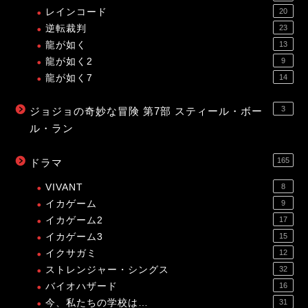
レインコード
20
逆転裁判
23
龍が如く
13
龍が如く2
9
龍が如く7
14
3
ジョジョの奇妙な冒険 第7部 スティール・ボー
ル・ラン
165
ドラマ
VIVANT
8
イカゲーム
9
イカゲーム2
17
イカゲーム3
15
イクサガミ
12
ストレンジャー・シングス
32
バイオハザード
16
今、私たちの学校は…
31