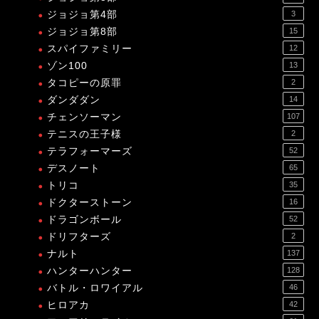
ジョジョ第4部
3
ジョジョ第8部
15
スパイファミリー
12
ゾン100
13
タコピーの原罪
2
ダンダダン
14
チェンソーマン
107
テニスの王子様
2
テラフォーマーズ
52
デスノート
65
トリコ
35
ドクターストーン
16
ドラゴンボール
52
ドリフターズ
2
ナルト
137
ハンターハンター
128
バトル・ロワイアル
46
ヒロアカ
42