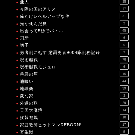
亜人
35
今際の国のアリス
47
俺だけレベルアップな件
31
光が死んだ夏
2
出会って5秒でバトル
45
刃牙
6
切子
5
勇者刑に処す 懲罰勇者9004隊刑務記録
3
呪術廻戦
78
呪術廻戦モジュロ
6
善悪の屑
15
嘘喰い
44
地獄楽
39
変な家
3
外道の歌
29
天国大魔境
14
奴隷遊戯
18
家庭教師ヒットマンREBORN!
17
寄生獣
5