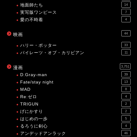
地面師たち
14
実写版ワンピース
7
愛の不時着
4
44
映画
ハリー・ポッター
33
パイレーツ・オブ・カリビアン
11
3,751
漫画
D.Gray-man
39
Fate/stay night
13
MAD
8
Re:ゼロ
4
TRIGUN
2
げにかすり
2
はじめの一歩
5
るろうに剣心
4
アンデッドアンラック
46