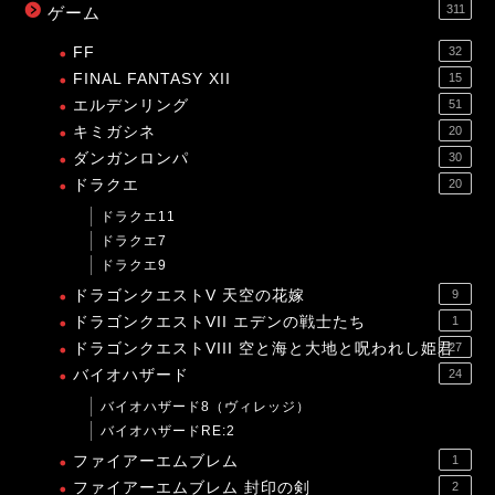
311
ゲーム
FF
32
FINAL FANTASY XII
15
エルデンリング
51
キミガシネ
20
ダンガンロンパ
30
ドラクエ
20
ドラクエ11
ドラクエ7
ドラクエ9
ドラゴンクエストV 天空の花嫁
9
ドラゴンクエストVII エデンの戦士たち
1
ドラゴンクエストVIII 空と海と大地と呪われし姫君
27
バイオハザード
24
バイオハザード8（ヴィレッジ）
バイオハザードRE:2
ファイアーエムブレム
1
ファイアーエムブレム 封印の剣
2