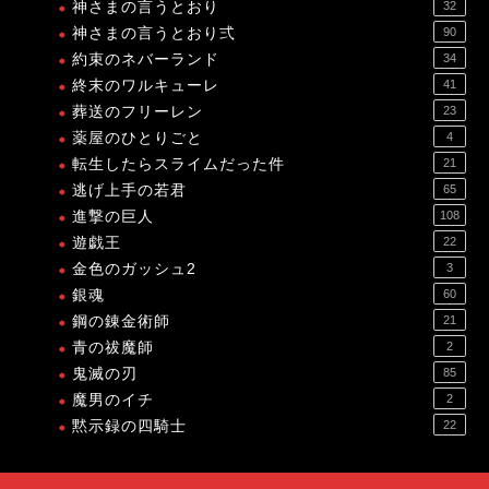
神さまの言うとおり
32
神さまの言うとおり弍
90
約束のネバーランド
34
終末のワルキューレ
41
葬送のフリーレン
23
薬屋のひとりごと
4
転生したらスライムだった件
21
逃げ上手の若君
65
進撃の巨人
108
遊戯王
22
金色のガッシュ2
3
銀魂
60
鋼の錬金術師
21
青の祓魔師
2
鬼滅の刃
85
魔男のイチ
2
黙示録の四騎士
22