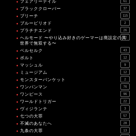
フェアリーテイル
61
ブラッククローバー
37
ブリーチ
115
ブルーピリオド
2
プラチナエンド
26
ヘルモード 〜やり込み好きのゲーマーは廃設定の異
12
世界で無双する〜
ベルセルク
43
ボルト
12
マッシュル
9
ミュージアム
12
モンスターバンケット
2
ワンパンマン
76
ワンピース
96
ワールドトリガー
22
ヴィジランテ
3
七つの大罪
57
不滅のあなたへ
28
九条の大罪
13