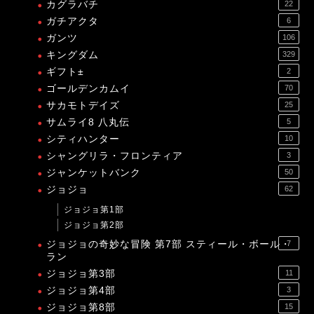
カグラバチ
22
ガチアクタ
6
ガンツ
106
キングダム
329
ギフト±
2
ゴールデンカムイ
70
サカモトデイズ
25
サムライ8 八丸伝
5
シティハンター
10
シャングリラ・フロンティア
3
ジャンケットバンク
50
ジョジョ
62
ジョジョ第1部
ジョジョ第2部
ジョジョの奇妙な冒険 第7部 スティール・ボール・
7
ラン
ジョジョ第3部
11
ジョジョ第4部
3
ジョジョ第8部
15