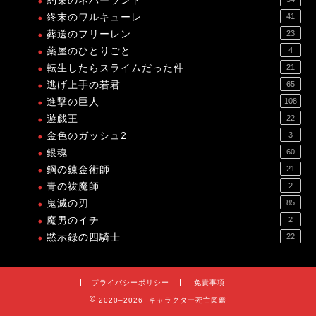
約束のネバーランド
終末のワルキューレ
41
葬送のフリーレン
23
薬屋のひとりごと
4
転生したらスライムだった件
21
逃げ上手の若君
65
進撃の巨人
108
遊戯王
22
金色のガッシュ2
3
銀魂
60
鋼の錬金術師
21
青の祓魔師
2
鬼滅の刃
85
魔男のイチ
2
黙示録の四騎士
22
プライバシーポリシー
免責事項
2020–2026 キャラクター死亡図鑑