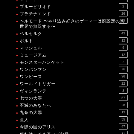
ブルーピリオド
2
プラチナエンド
26
ヘルモード 〜やり込み好きのゲーマーは廃設定の異
12
世界で無双する〜
ベルセルク
43
ボルト
12
マッシュル
9
ミュージアム
12
モンスターバンケット
2
ワンパンマン
76
ワンピース
96
ワールドトリガー
22
ヴィジランテ
3
七つの大罪
57
不滅のあなたへ
28
九条の大罪
13
亜人
35
今際の国のアリス
47
31