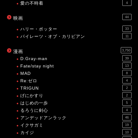
愛の不時着
4
44
映画
ハリー・ポッター
33
パイレーツ・オブ・カリビアン
11
3,750
漫画
D.Gray-man
39
Fate/stay night
13
MAD
8
Re:ゼロ
4
TRIGUN
2
げにかすり
2
はじめの一歩
5
るろうに剣心
4
アンデッドアンラック
46
イクサガミ
19
カイジ
10