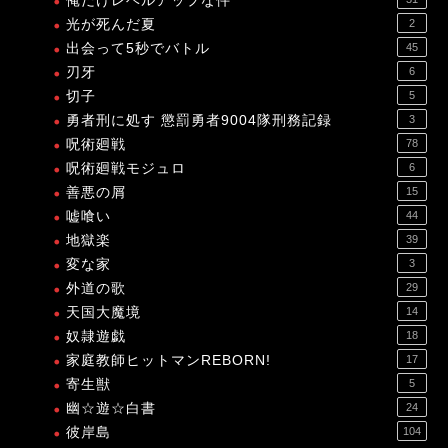
俺だけレベルアップな件
光が死んだ夏
2
出会って5秒でバトル
45
刃牙
6
切子
5
勇者刑に処す 懲罰勇者9004隊刑務記録
3
呪術廻戦
78
呪術廻戦モジュロ
6
善悪の屑
15
嘘喰い
44
地獄楽
39
変な家
3
外道の歌
29
天国大魔境
14
奴隷遊戯
18
家庭教師ヒットマンREBORN!
17
寄生獣
5
幽☆遊☆白書
24
彼岸島
104