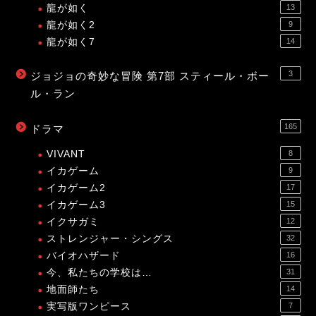
龍が如く
13
龍が如く2
9
龍が如く7
14
3
ジョジョの奇妙な冒険 第7部 スティール・ボー
ル・ラン
165
ドラマ
VIVANT
8
イカゲーム
9
イカゲーム2
17
イカゲーム3
15
イクサガミ
12
ストレンジャー・シングス
32
バイオハザード
16
今、私たちの学校は…
31
地面師たち
14
実写版ワンピース
7