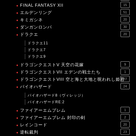
FINAL FANTASY XII
15
エルデンリング
51
キミガシネ
20
ダンガンロンパ
30
ドラクエ
20
ドラクエ11
ドラクエ7
ドラクエ9
ドラゴンクエストV 天空の花嫁
9
ドラゴンクエストVII エデンの戦士たち
1
ドラゴンクエストVIII 空と海と大地と呪われし姫君
27
バイオハザード
24
バイオハザード8（ヴィレッジ）
バイオハザードRE:2
ファイアーエムブレム
1
ファイアーエムブレム 封印の剣
2
レインコード
20
逆転裁判
23