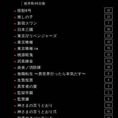
彼岸島48日後
怪獣8号
18
推しの子
10
新宿スワン
7
日本三國
36
東京卍リベンジャーズ
18
東京喰種
43
東京喰種:re
78
桃源暗鬼
34
武装錬金
10
炎炎ノ消防隊
38
無職転生 〜異世界行ったら本気だす〜
9
生贄投票
4
異常者の愛
3
監獄学園
2
監禁嬢
6
神さまの言うとおり
32
神さまの言うとおり弍
90
34