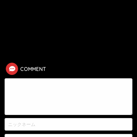
HOME
漫画
シティハンター
【シティハンター】亜月裕子の死亡シーン
COMMENT