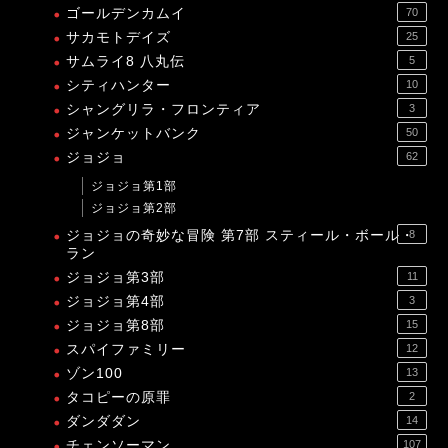
ゴールデンカムイ
70
サカモトデイズ
25
サムライ8 八丸伝
5
シティハンター
10
シャングリラ・フロンティア
3
ジャンケットバンク
50
ジョジョ
62
ジョジョ第1部
ジョジョ第2部
ジョジョの奇妙な冒険 第7部 スティール・ボール・
8
ラン
ジョジョ第3部
11
ジョジョ第4部
3
ジョジョ第8部
15
スパイファミリー
12
ゾン100
13
タコピーの原罪
2
ダンダダン
14
チェンソーマン
107