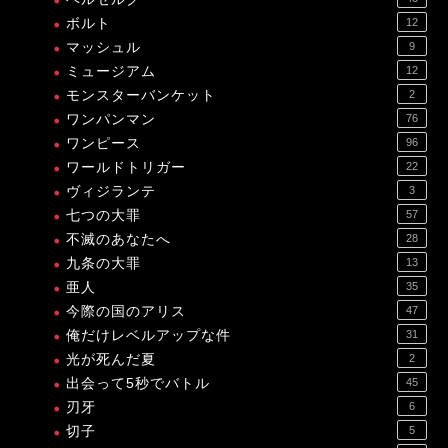
ボルト
12
マッシュル
9
ミュージアム
12
モンスターバンケット
2
ワンパンマン
76
ワンピース
96
ワールドトリガー
22
ヴィジランテ
3
七つの大罪
57
不滅のあなたへ
28
九条の大罪
13
亜人
35
今際の国のアリス
47
俺だけレベルアップな件
31
光が死んだ夏
2
出会って5秒でバトル
45
刃牙
6
切子
5