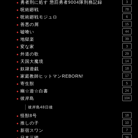
勇者刑に処す 懲罰勇者9004隊刑務記録
3
呪術廻戦
78
呪術廻戦モジュロ
6
善悪の屑
15
嘘喰い
44
地獄楽
39
変な家
3
外道の歌
29
天国大魔境
14
奴隷遊戯
18
家庭教師ヒットマンREBORN!
17
寄生獣
5
幽☆遊☆白書
24
彼岸島
104
彼岸島48日後
怪獣8号
18
推しの子
10
新宿スワン
7
日本三國
36