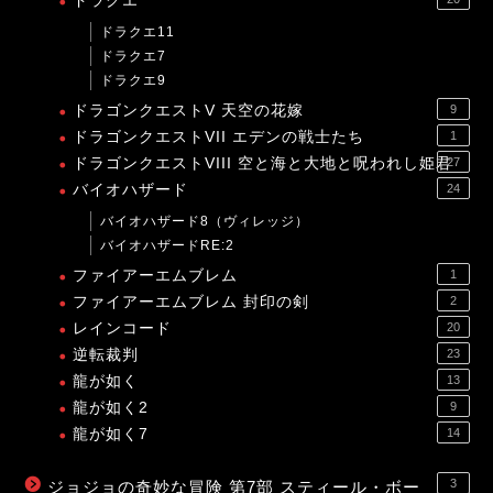
ドラクエ
ドラクエ11
ドラクエ7
ドラクエ9
ドラゴンクエストV 天空の花嫁
9
ドラゴンクエストVII エデンの戦士たち
1
ドラゴンクエストVIII 空と海と大地と呪われし姫君
27
バイオハザード
24
バイオハザード8（ヴィレッジ）
バイオハザードRE:2
ファイアーエムブレム
1
ファイアーエムブレム 封印の剣
2
レインコード
20
逆転裁判
23
龍が如く
13
龍が如く2
9
龍が如く7
14
3
ジョジョの奇妙な冒険 第7部 スティール・ボー