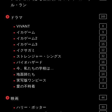
ル・ラン
165
ドラマ
VIVANT
8
イカゲーム
9
イカゲーム2
17
イカゲーム3
15
イクサガミ
12
ストレンジャー・シングス
32
バイオハザード
16
今、私たちの学校は…
31
地面師たち
14
実写版ワンピース
7
愛の不時着
4
44
映画
ハリー・ポッター
33