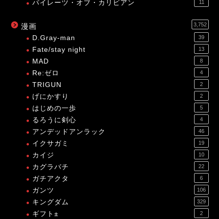
パイレーツ・オブ・カリビアン
11
3,752
漫画
D.Gray-man
39
Fate/stay night
13
MAD
8
Re:ゼロ
4
TRIGUN
2
げにかすり
2
はじめの一歩
5
るろうに剣心
4
アンデッドアンラック
46
イクサガミ
19
カイジ
10
カグラバチ
22
ガチアクタ
6
ガンツ
106
キングダム
329
ギフト±
2