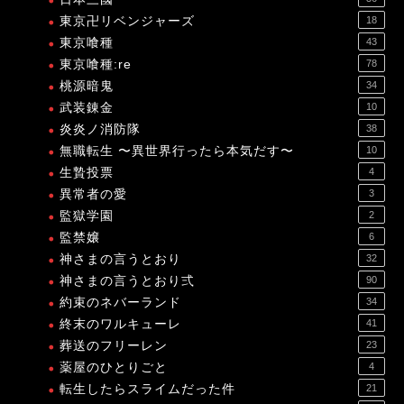
東京卍リベンジャーズ
18
東京喰種
43
東京喰種:re
78
桃源暗鬼
34
武装錬金
10
炎炎ノ消防隊
38
無職転生 〜異世界行ったら本気だす〜
10
生贄投票
4
異常者の愛
3
監獄学園
2
監禁嬢
6
神さまの言うとおり
32
神さまの言うとおり弍
90
約束のネバーランド
34
終末のワルキューレ
41
葬送のフリーレン
23
薬屋のひとりごと
4
転生したらスライムだった件
21