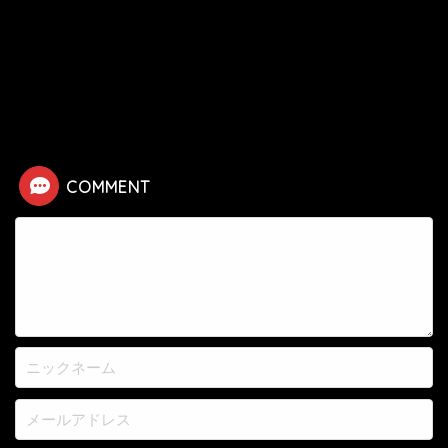
HOME
漫画
幽☆遊☆白書
信二の死亡シーン
COMMENT