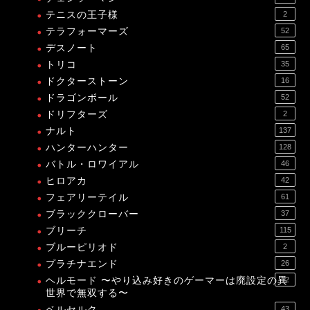
テニスの王子様
2
テラフォーマーズ
52
デスノート
65
トリコ
35
ドクターストーン
16
ドラゴンボール
52
ドリフターズ
2
ナルト
137
ハンターハンター
128
バトル・ロワイアル
46
ヒロアカ
42
フェアリーテイル
61
ブラッククローバー
37
ブリーチ
115
ブルーピリオド
2
プラチナエンド
26
ヘルモード 〜やり込み好きのゲーマーは廃設定の異
12
世界で無双する〜
ベルセルク
43