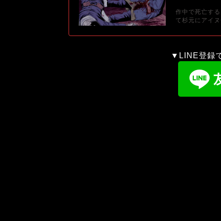
作中で死亡する
て杉元にアイヌ
▼LINE登