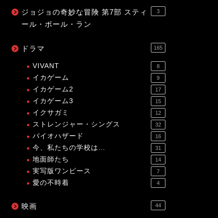
ジョジョの奇妙な冒険 第7部 スティ
3
ール・ボール・ラン
ドラマ
165
VIVANT
8
イカゲーム
9
イカゲーム2
17
イカゲーム3
15
イクサガミ
12
ストレンジャー・シングス
32
バイオハザード
16
今、私たちの学校は…
31
地面師たち
14
実写版ワンピース
7
愛の不時着
4
映画
44