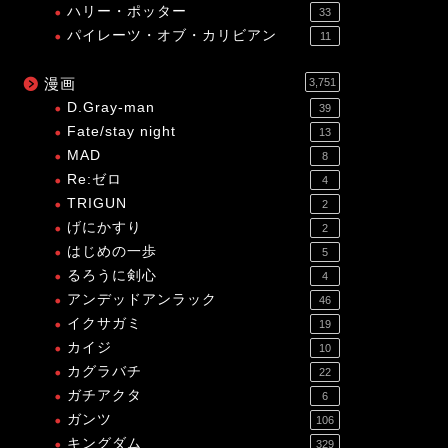
ハリー・ポッター
33
パイレーツ・オブ・カリビアン
11
漫画
3,751
D.Gray-man
39
Fate/stay night
13
MAD
8
Re:ゼロ
4
TRIGUN
2
げにかすり
2
はじめの一歩
5
るろうに剣心
4
アンデッドアンラック
46
イクサガミ
19
カイジ
10
カグラバチ
22
ガチアクタ
6
ガンツ
106
キングダム
329