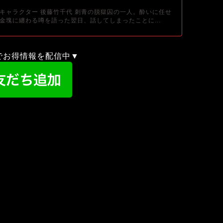
キャラクター 後藤竹千代 刺青の脱獄囚の一人。酔いに任せ
金塊に纏わる噂を語った翌日、話してしまったことに...
録でお得情報を配信中▼