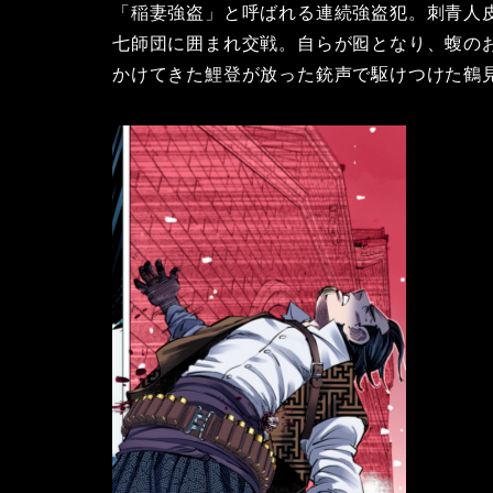
「稲妻強盗」と呼ばれる連続強盗犯。刺青人
七師団に囲まれ交戦。自らが囮となり、蝮の
かけてきた鯉登が放った銃声で駆けつけた鶴