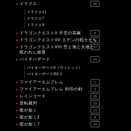
ドラクエ
20
ドラクエ11
ドラクエ7
ドラクエ9
ドラゴンクエストV 天空の花嫁
9
ドラゴンクエストVII エデンの戦士たち
1
ドラゴンクエストVIII 空と海と大地と
27
呪われし姫君
バイオハザード
24
バイオハザード8（ヴィレッジ）
バイオハザードRE:2
ファイアーエムブレム
1
ファイアーエムブレム 封印の剣
2
レインコード
20
逆転裁判
23
龍が如く
13
龍が如く2
9
龍が如く7
14