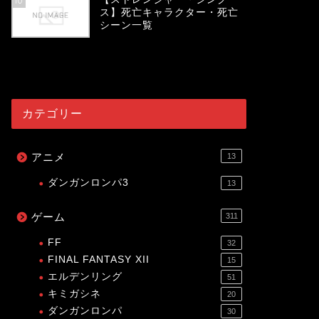
10
ス】死亡キャラクター・死亡
シーン一覧
54057
view
カテゴリー
アニメ
13
ダンガンロンパ3
13
ゲーム
311
FF
32
FINAL FANTASY XII
15
エルデンリング
51
キミガシネ
20
ダンガンロンパ
30