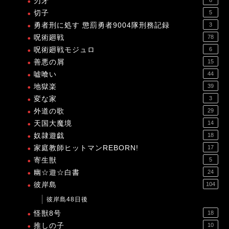
刃牙
6
切子
5
勇者刑に処す 懲罰勇者9004隊刑務記録
3
呪術廻戦
78
呪術廻戦モジュロ
6
善悪の屑
15
嘘喰い
44
地獄楽
39
変な家
3
外道の歌
29
天国大魔境
14
奴隷遊戯
18
家庭教師ヒットマンREBORN!
17
寄生獣
5
幽☆遊☆白書
24
彼岸島
104
彼岸島48日後
怪獣8号
18
推しの子
10