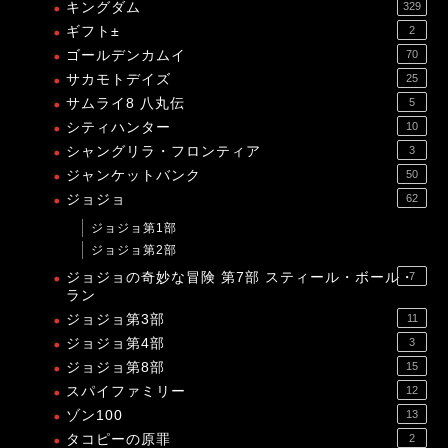
キングダム
329
ギフト±
2
ゴールデンカムイ
70
サカモトデイズ
25
サムライ8 八丸伝
5
シティハンター
10
シャングリラ・フロンティア
3
ジャンケットバンク
50
ジョジョ
62
ジョジョ第1部
ジョジョ第2部
ジョジョの奇妙な冒険 第7部 スティール・ボール・
7
ラン
ジョジョ第3部
11
ジョジョ第4部
3
ジョジョ第8部
15
スパイファミリー
12
ゾン100
13
タコピーの原罪
2