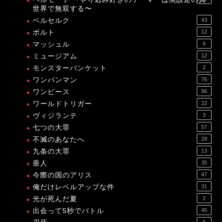
世界で無双する〜
ベルセルク
43
ボルト
12
マッシュル
9
ミュージアム
12
モンスターバンケット
2
ワンパンマン
76
ワンピース
96
ワールドトリガー
22
ヴィジランテ
3
七つの大罪
57
不滅のあなたへ
28
九条の大罪
13
亜人
35
今際の国のアリス
47
俺だけレベルアップな件
31
光が死んだ夏
2
出会って5秒でバトル
45