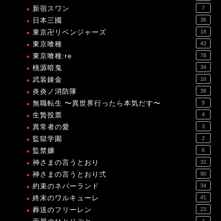
新宿スワン
7
日本三國
36
東京卍リベンジャーズ
18
東京喰種
43
東京喰種:re
78
桃源暗鬼
34
武装錬金
10
炎炎ノ消防隊
38
無職転生 〜異世界行ったら本気だす〜
9
生贄投票
4
異常者の愛
3
監獄学園
2
監禁嬢
6
神さまの言うとおり
32
神さまの言うとおり弍
90
約束のネバーランド
34
終末のワルキューレ
41
葬送のフリーレン
23