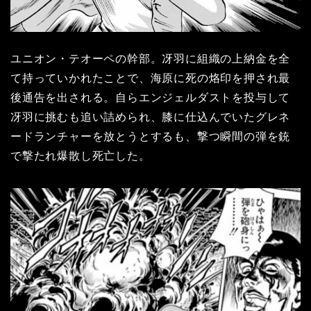
ユニオン・テオーペの幹部。冴羽に組織の上納金を全
て持っていかれたことで、海原に死の烙印を押され最
後通告を出される。自らエンジェルダストを投与して
冴羽に挑むも追い詰められ、膝に仕込んでいたグレネ
ードランチャーを放とうとするも、撃つ瞬間の弾を銃
で撃たれ爆散し死亡した。