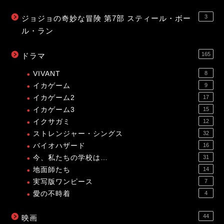
3
ジョジョの奇妙な冒険 第7部 スティール・ボー
ル・ラン
165
ドラマ
VIVANT
8
イカゲーム
9
イカゲーム2
17
イカゲーム3
15
イクサガミ
12
ストレンジャー・シングス
32
バイオハザード
16
今、私たちの学校は…
31
地面師たち
14
実写版ワンピース
7
愛の不時着
4
44
映画