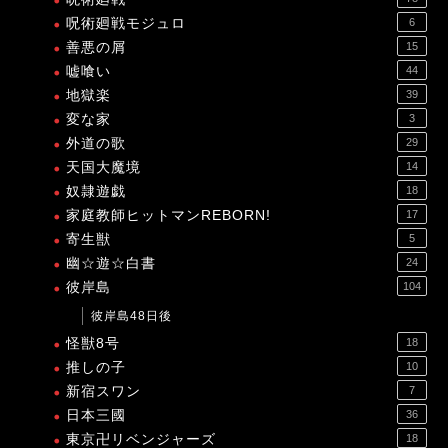
呪術廻戦モジュロ
6
善悪の屑
15
嘘喰い
44
地獄楽
39
変な家
3
外道の歌
29
天国大魔境
14
奴隷遊戯
18
家庭教師ヒットマンREBORN!
17
寄生獣
5
幽☆遊☆白書
24
彼岸島
104
彼岸島48日後
怪獣8号
18
推しの子
10
新宿スワン
7
日本三國
36
東京卍リベンジャーズ
18