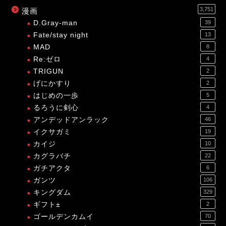
3,751
漫画
D.Gray-man
39
Fate/stay night
13
MAD
8
Re:ゼロ
4
TRIGUN
2
げにかすり
2
はじめの一歩
5
るろうに剣心
4
アンデッドアンラック
46
イクサガミ
19
カイジ
10
カグラバチ
22
ガチアクタ
6
ガンツ
106
キングダム
329
ギフト±
2
ゴールデンカムイ
70