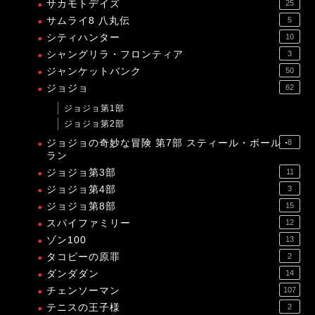
サカモトデイズ
25
サムライ8 八丸伝
5
シティハンター
10
シャングリラ・フロンティア
3
ジャンケットバンク
50
ジョジョ
62
ジョジョ第1部
ジョジョ第2部
ジョジョの奇妙な冒険 第7部 スティール・ボール・
8
ラン
ジョジョ第3部
11
ジョジョ第4部
3
ジョジョ第8部
15
スパイファミリー
12
ゾン100
13
タコピーの原罪
2
ダンダダン
14
チェンソーマン
107
テニスの王子様
2