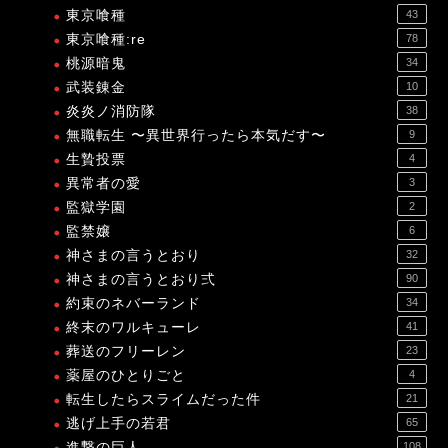
東京喰種
43
東京喰種:re
78
桃源暗鬼
34
武装錬金
10
炎炎ノ消防隊
38
無職転生 〜異世界行ったら本気だす〜
9
生贄投票
4
異常者の愛
3
監獄学園
2
監禁嬢
6
神さまの言うとおり
32
神さまの言うとおり弍
90
約束のネバーランド
34
終末のワルキューレ
41
葬送のフリーレン
23
薬屋のひとりごと
4
転生したらスライムだった件
21
逃げ上手の若君
65
進撃の巨人
108