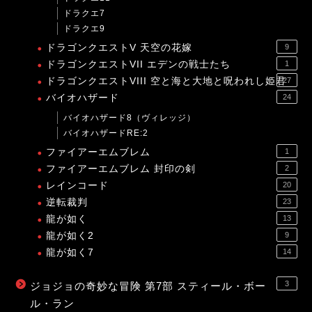
ドラクエ7
ドラクエ9
ドラゴンクエストV 天空の花嫁
9
ドラゴンクエストVII エデンの戦士たち
1
ドラゴンクエストVIII 空と海と大地と呪われし姫君
27
バイオハザード
24
バイオハザード8（ヴィレッジ）
バイオハザードRE:2
ファイアーエムブレム
1
ファイアーエムブレム 封印の剣
2
レインコード
20
逆転裁判
23
龍が如く
13
龍が如く2
9
龍が如く7
14
3
ジョジョの奇妙な冒険 第7部 スティール・ボー
ル・ラン