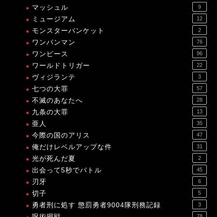
マッシュル
9
ミュージアム
12
モンスターバンケット
2
ワンパンマン
76
ワンピース
96
ワールドトリガー
22
ヴィジランテ
3
七つの大罪
57
不滅のあなたへ
28
九条の大罪
13
亜人
35
今際の国のアリス
47
俺だけレベルアップな件
31
光が死んだ夏
2
出会って5秒でバトル
45
刃牙
6
切子
5
勇者刑に処す 懲罰勇者9004隊刑務記録
3
呪術廻戦
78