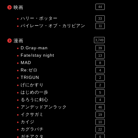
映画
44
ハリー・ポッター
33
パイレーツ・オブ・カリビアン
11
漫画
3,749
D.Gray-man
39
Fate/stay night
13
MAD
8
Re:ゼロ
4
TRIGUN
2
げにかすり
2
はじめの一歩
5
るろうに剣心
4
アンデッドアンラック
46
イクサガミ
19
カイジ
10
カグラバチ
22
ガチアクタ
6