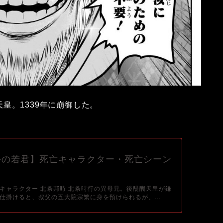
皇。1339年に崩御した。
手の若君】死亡キャラクター・死亡シーン
キャラクター 北条邦時 北条時行の異母兄。後醍醐天皇が鎌
仕掛けると、叔父の五大院宗繁に身を預けられるが、...