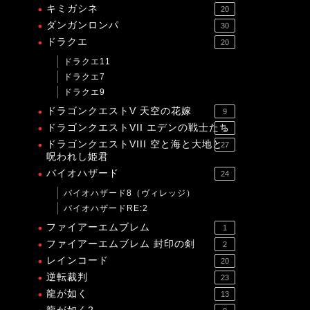
キミガシネ
20
ダンガンロンパ
30
ドラクエ
20
ドラクエ11
ドラクエ7
ドラクエ9
ドラゴンクエストV 天空の花嫁
9
ドラゴンクエストVII エデンの戦士たち
1
ドラゴンクエストVIII 空と海と大地と
27
呪われし姫君
バイオハザード
24
バイオハザード8（ヴィレッジ）
バイオハザードRE:2
ファイアーエムブレム
1
ファイアーエムブレム 封印の剣
2
レインコード
20
逆転裁判
23
龍が如く
13