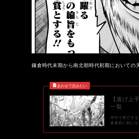
鎌倉時代末期から南北朝時代初期においての天
【逃げ上
一覧
作中で死亡する
倉幕府に戦いを