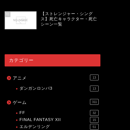
53998
view
【ストレンジャー・シング
10
ス】死亡キャラクター・死亡
シーン一覧
53985
view
カテゴリー
アニメ
13
ダンガンロンパ3
13
ゲーム
311
FF
32
FINAL FANTASY XII
15
エルデンリング
51