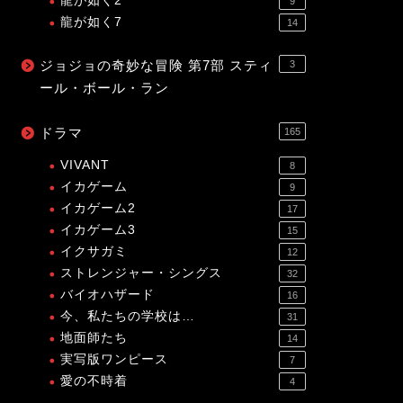
龍が如く2
9
龍が如く7
14
ジョジョの奇妙な冒険 第7部 スティ
3
ール・ボール・ラン
ドラマ
165
VIVANT
8
イカゲーム
9
イカゲーム2
17
イカゲーム3
15
イクサガミ
12
ストレンジャー・シングス
32
バイオハザード
16
今、私たちの学校は…
31
地面師たち
14
実写版ワンピース
7
愛の不時着
4