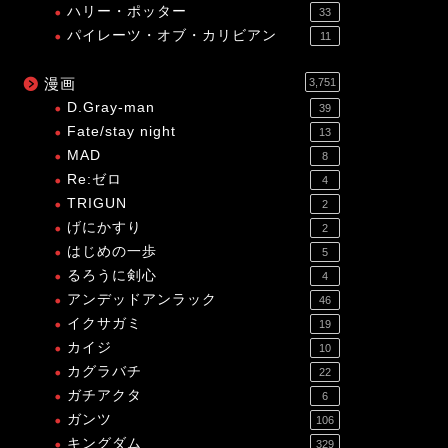
ハリー・ポッター
33
パイレーツ・オブ・カリビアン
11
漫画
3,751
D.Gray-man
39
Fate/stay night
13
MAD
8
Re:ゼロ
4
TRIGUN
2
げにかすり
2
はじめの一歩
5
るろうに剣心
4
アンデッドアンラック
46
イクサガミ
19
カイジ
10
カグラバチ
22
ガチアクタ
6
ガンツ
106
キングダム
329