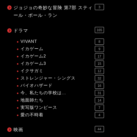
ジョジョの奇妙な冒険 第7部 スティ
3
ール・ボール・ラン
ドラマ
165
VIVANT
8
イカゲーム
9
イカゲーム2
17
イカゲーム3
15
イクサガミ
12
ストレンジャー・シングス
32
バイオハザード
16
今、私たちの学校は…
31
地面師たち
14
実写版ワンピース
7
愛の不時着
4
映画
44