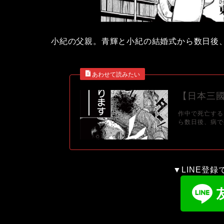
小紀の父親。青輝と小紀の結婚式から数日後
【日本三
作中で死亡する
ら数日後、病で死亡し
▼LINE登