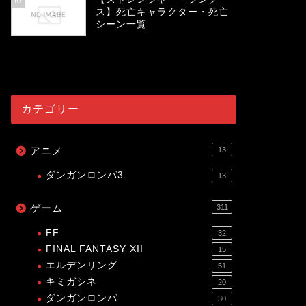
10
ス】死亡キャラクター・死亡
シーン一覧
54065
view
カテゴリー
アニメ
13
ダンガンロンパ3
13
ゲーム
311
FF
32
FINAL FANTASY XII
15
エルデンリング
51
キミガシネ
20
ダンガンロンパ
30