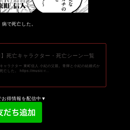
、病で死亡した。
國】死亡キャラクター・死亡シーン一覧
キャラクター 東町信人 小紀の父親。青輝と小紀の結婚式か
た。 https://music-r...
録でお得情報を配信中▼