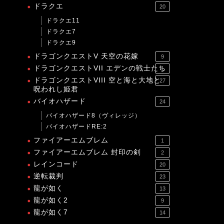
ドラクエ
20
ドラクエ11
ドラクエ7
ドラクエ9
ドラゴンクエストV 天空の花嫁
9
ドラゴンクエストVII エデンの戦士たち
1
ドラゴンクエストVIII 空と海と大地と
27
呪われし姫君
バイオハザード
24
バイオハザード8（ヴィレッジ）
バイオハザードRE:2
ファイアーエムブレム
1
ファイアーエムブレム 封印の剣
2
レインコード
20
逆転裁判
23
龍が如く
13
龍が如く2
9
龍が如く7
14